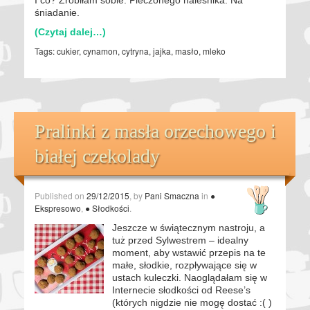
śniadanie.
(Czytaj dalej…)
Tags:
cukier
,
cynamon
,
cytryna
,
jajka
,
masło
,
mleko
Pralinki z masła orzechowego i
białej czekolady
Published on
29/12/2015
, by
Pani Smaczna
in
●
Ekspresowo
,
● Słodkości
.
Jeszcze w świątecznym nastroju, a
tuż przed Sylwestrem – idealny
moment, aby wstawić przepis na te
małe, słodkie, rozpływające się w
ustach kuleczki. Naoglądałam się w
Internecie słodkości od Reese’s
(których nigdzie nie mogę dostać :( )