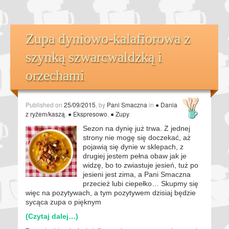
Zupa dyniowo-kalafiorowa z
szynką szwarcwaldzką i
orzechami
Published on
25/09/2015
, by
Pani Smaczna
in
● Dania
z ryżem/kaszą
,
● Ekspresowo
,
● Zupy
.
Sezon na dynię już trwa. Z jednej
strony nie mogę się doczekać, aż
pojawią się dynie w sklepach, z
drugiej jestem pełna obaw jak je
widzę, bo to zwiastuje jesień, tuż po
jesieni jest zima, a Pani Smaczna
przecież lubi ciepełko… Skupmy się
więc na pozytywach, a tym pozytywem dzisiaj będzie
sycąca zupa o pięknym
(Czytaj dalej…)