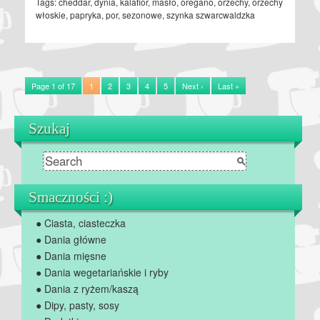
Tags:
cheddar
,
dynia
,
kalafior
,
masło
,
oregano
,
orzechy
,
orzechy
włoskie
,
papryka
,
por
,
sezonowe
,
szynka szwarcwaldzka
Page 1 of 17
1
2
3
4
5
Next ›
Last »
Szukaj
Smaczności :)
● Ciasta, ciasteczka
● Dania główne
● Dania mięsne
● Dania wegetariańskie i ryby
● Dania z ryżem/kaszą
● Dipy, pasty, sosy