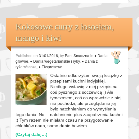
Kokosowe curry z łososiem,
mango i kiwi
Published on
31/01/2016
, by
Pani Smaczna
in
● Dania
główne
,
● Dania wegetariańskie i ryby
,
● Dania z
ryżem/kaszą
,
● Ekspresowo
.
Ostatnio odkurzyłam swoją książkę z
przepisami kuchni indyjskiej.
Niedługo wstawię z niej przepis na
coś pysznego z soczewicą :) Ale
tymczasem, coś co wprawdzie z niej
nie pochodzi, ale przeglądanie jej
było natchnieniem do wymyślenia
tego dania. No… natchnienie plus zaopatrzenia kuchni
;) Tym razem nie miałam czasu na przygotowanie
chlebków naan, samo danie bowiem
(Czytaj dalej…)