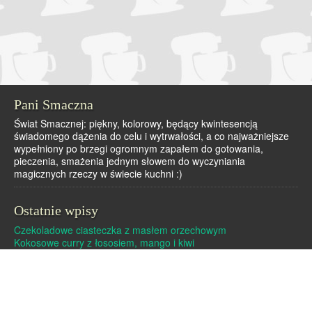
Pani Smaczna
Świat Smacznej: piękny, kolorowy, będący kwintesencją
świadomego dążenia do celu i wytrwałości, a co najważniejsze
wypełniony po brzegi ogromnym zapałem do gotowania,
pieczenia, smażenia jednym słowem do wyczyniania
magicznych rzeczy w świecie kuchni :)
Ostatnie wpisy
Czekoladowe ciasteczka z masłem orzechowym
Kokosowe curry z łososiem, mango i kiwi
Dutch baby – pieczony naleśnik
Pralinki z masła orzechowego i białej czekolady
Czekoladowe pierniczki