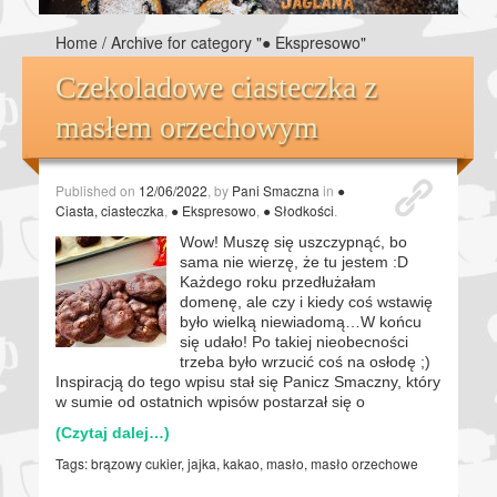
Home
/
Archive for category "● Ekspresowo"
Czekoladowe ciasteczka z
masłem orzechowym
Published on
12/06/2022
, by
Pani Smaczna
in
●
Ciasta, ciasteczka
,
● Ekspresowo
,
● Słodkości
.
Wow! Muszę się uszczypnąć, bo
sama nie wierzę, że tu jestem :D
Każdego roku przedłużałam
domenę, ale czy i kiedy coś wstawię
było wielką niewiadomą…W końcu
się udało! Po takiej nieobecności
trzeba było wrzucić coś na osłodę ;)
Inspiracją do tego wpisu stał się Panicz Smaczny, który
w sumie od ostatnich wpisów postarzał się o
(Czytaj dalej…)
Tags:
brązowy cukier
,
jajka
,
kakao
,
masło
,
masło orzechowe