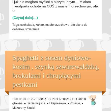
i już nie mogłam myśleć o niczym innym… Miałam
nieodpartą ochotę na COŚ z masłem orzechowym, ale
to
(Czytaj dalej…)
Tags:
czekolada
,
kakao
,
masło orzechowe
,
śmietana do
deserów
,
śmietanka
Spaghetti z sosem dyniowo-
kozim , szynką szwarcwaldzką,
brokułami i chrupiącymi
pestkami
Published on
22/11/2015
, by
Pani Smaczna
in
● Dania
główne
,
● Dania mięsne
,
● Ekspresowo
,
● Kolacje
,
●
Makarony, kluski
.