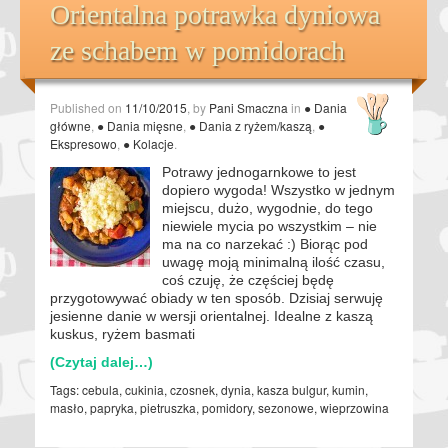
Orientalna potrawka dyniowa
ze schabem w pomidorach
Published on
11/10/2015
, by
Pani Smaczna
in
● Dania
główne
,
● Dania mięsne
,
● Dania z ryżem/kaszą
,
●
Ekspresowo
,
● Kolacje
.
Potrawy jednogarnkowe to jest
dopiero wygoda! Wszystko w jednym
miejscu, dużo, wygodnie, do tego
niewiele mycia po wszystkim – nie
ma na co narzekać :) Biorąc pod
uwagę moją minimalną ilość czasu,
coś czuję, że częściej będę
przygotowywać obiady w ten sposób. Dzisiaj serwuję
jesienne danie w wersji orientalnej. Idealne z kaszą
kuskus, ryżem basmati
(Czytaj dalej…)
Tags:
cebula
,
cukinia
,
czosnek
,
dynia
,
kasza bulgur
,
kumin
,
masło
,
papryka
,
pietruszka
,
pomidory
,
sezonowe
,
wieprzowina