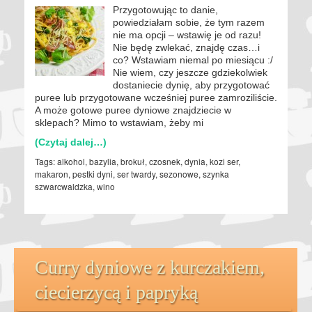
Przygotowując to danie,
powiedziałam sobie, że tym razem
nie ma opcji – wstawię je od razu!
Nie będę zwlekać, znajdę czas…i
co? Wstawiam niemal po miesiącu :/
Nie wiem, czy jeszcze gdziekolwiek
dostaniecie dynię, aby przygotować
puree lub przygotowane wcześniej puree zamroziliście.
A może gotowe puree dyniowe znajdziecie w
sklepach? Mimo to wstawiam, żeby mi
(Czytaj dalej…)
Tags:
alkohol
,
bazylia
,
brokuł
,
czosnek
,
dynia
,
kozi ser
,
makaron
,
pestki dyni
,
ser twardy
,
sezonowe
,
szynka
szwarcwaldzka
,
wino
Curry dyniowe z kurczakiem,
ciecierzycą i papryką