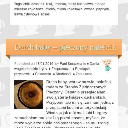
Tags:
chili
,
czosnek
,
kiwi
,
limonka
,
mąka kokosowa
,
mango
,
mleczko kokosowe
,
mleko
,
mleko kokosowe
,
owoce
,
papryka
,
trawa cytrynowa
,
łosoś
Dutch baby – pieczony naleśnik
Published on
18/01/2016
, by
Pani Smaczna
in
● Dania
wegetariańskie i ryby
,
● Ekspresowo
,
● Przekąski,
przystawki
,
● Śniadania
,
● Słodkości
,
● Zapiekane
.
Dutch baby, wbrew nazwie, naleśnik
rodem ze Stanów Zjednoczonych.
Pieczony. Ostatnio przeglądałam
swoją stertę książek kucharskich.
Przypomniało mi się, że mam jedną z
przepisami kuchni amerykańskiej.
Wiedząc jak mój mąż lubi burgery
zamachałam mu książką przed nosem, myśląc, że
może wybierze sobie coś smacznego – to mu zrobię…
I co? Zrobiłam sobie. Pieczonego naleśnika. Na