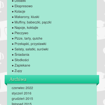
● Dodatki
● Ekspresowo
● Kolacje
● Makarony, kluski
● Muffiny, babeczki, pączki
● Napoje, koktajle
● Pieczywo
● Pizze, tarty, quiche
● Przekąski, przystawki
● Sałaty, sałatki, surówki
● Śniadania
● Słodkości
● Zapiekane
● Zupy
Archiwa
czerwiec 2022
styczeń 2016
grudzień 2015
listopad 2015