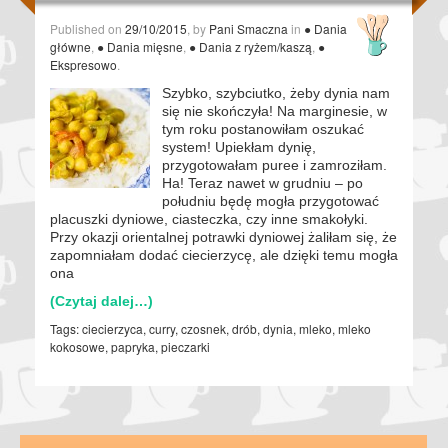
Published on
29/10/2015
, by
Pani Smaczna
in
● Dania
główne
,
● Dania mięsne
,
● Dania z ryżem/kaszą
,
●
Ekspresowo
.
Szybko, szybciutko, żeby dynia nam
się nie skończyła! Na marginesie, w
tym roku postanowiłam oszukać
system! Upiekłam dynię,
przygotowałam puree i zamroziłam.
Ha! Teraz nawet w grudniu – po
południu będę mogła przygotować
placuszki dyniowe, ciasteczka, czy inne smakołyki.
Przy okazji orientalnej potrawki dyniowej żaliłam się, że
zapomniałam dodać ciecierzycę, ale dzięki temu mogła
ona
(Czytaj dalej…)
Tags:
ciecierzyca
,
curry
,
czosnek
,
drób
,
dynia
,
mleko
,
mleko
kokosowe
,
papryka
,
pieczarki