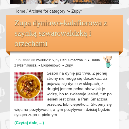
Home
/
Archive for category "● Zupy"
Zupa dyniowo-kalafiorowa z
szynką szwarcwaldzką i
orzechami
Published on
25/09/2015
, by
Pani Smaczna
in
● Dania
z ryżem/kaszą
,
● Ekspresowo
,
● Zupy
.
Sezon na dynię już trwa. Z jednej
strony nie mogę się doczekać, aż
pojawią się dynie w sklepach, z
drugiej jestem pełna obaw jak je
widzę, bo to zwiastuje jesień, tuż po
jesieni jest zima, a Pani Smaczna
przecież lubi ciepełko… Skupmy się
więc na pozytywach, a tym pozytywem dzisiaj będzie
sycąca zupa o pięknym
(Czytaj dalej…)