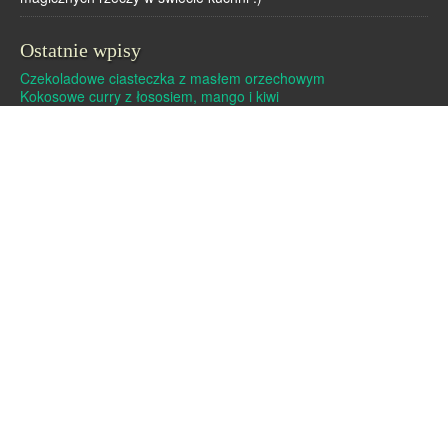
Ostatnie wpisy
Czekoladowe ciasteczka z masłem orzechowym
Kokosowe curry z łososiem, mango i kiwi
Dutch baby – pieczony naleśnik
Pralinki z masła orzechowego i białej czekolady
Czekoladowe pierniczki
Archiwa
Archiwa
Strony
Linki
O mnie
Kontakt
Polityka cookies