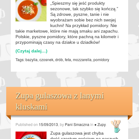
„Spieszmy się jeść produkty
sezonowe, tak szybko się kończą.”
Są zdrowe, pyszne, tanie i nie
wyobrażam sobie bez nich swojej
kuchni! Na przykład pomidory. Nie
takie marketowe, które nie mają smaku ani zapachu.
Polskie, pyszne pomidory, które pachną na kilometr i
przypominają czasy na działce u dziadków!
(Czytaj dalej…)
Tags:
bazylia
,
czosnek
,
drób
,
feta
,
mozzarella
,
pomidory
Zupa gulaszowa z lanymi
kluskami
Published on
15/09/2013
, by
Pani Smaczna
in
● Zupy
.
Zupa gulaszowa jest chyba
dość częstym gościem na naszych