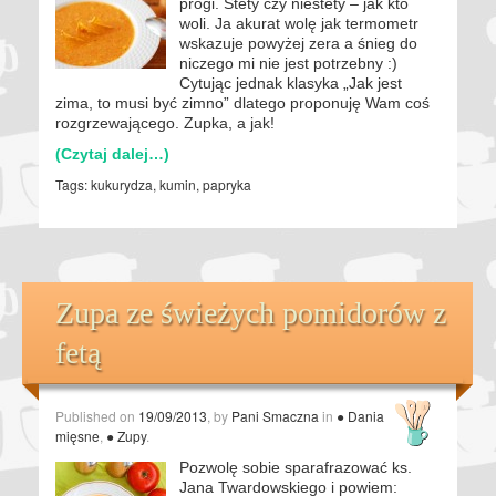
progi. Stety czy niestety – jak kto
woli. Ja akurat wolę jak termometr
wskazuje powyżej zera a śnieg do
niczego mi nie jest potrzebny :)
Cytując jednak klasyka „Jak jest
zima, to musi być zimno” dlatego proponuję Wam coś
rozgrzewającego. Zupka, a jak!
(Czytaj dalej…)
Tags:
kukurydza
,
kumin
,
papryka
Zupa ze świeżych pomidorów z
fetą
Published on
19/09/2013
, by
Pani Smaczna
in
● Dania
mięsne
,
● Zupy
.
Pozwolę sobie sparafrazować ks.
Jana Twardowskiego i powiem: