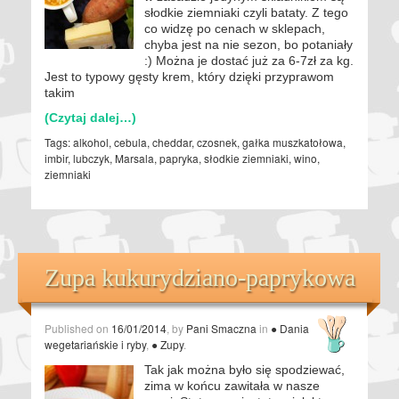
słodkie ziemniaki czyli bataty. Z tego
co widzę po cenach w sklepach,
chyba jest na nie sezon, bo potaniały
:) Można je dostać już za 6-7zł za kg.
Jest to typowy gęsty krem, który dzięki przyprawom
takim
(Czytaj dalej…)
Tags:
alkohol
,
cebula
,
cheddar
,
czosnek
,
gałka muszkatołowa
,
imbir
,
lubczyk
,
Marsala
,
papryka
,
słodkie ziemniaki
,
wino
,
ziemniaki
Zupa kukurydziano-paprykowa
Published on
16/01/2014
, by
Pani Smaczna
in
● Dania
wegetariańskie i ryby
,
● Zupy
.
Tak jak można było się spodziewać,
zima w końcu zawitała w nasze