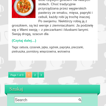
stołach. Choć tradycyjnie
przyrządzana przez węgierskich
pasterzy ze smalcu, mięsa, papryki i
cebuli, każdy robi ją trochę inaczej.
Po swojemu. Niektórzy robią ją z
groszkiem, są też wersje z ziemniaczkami. Ja podzielę
się z Wami swoją – z pieczarkami i kluskami lanymi.
Swoją drogą, szacun dla
(Czytaj dalej…)
Tags:
cebula
,
czosnek
,
jajka
,
ogórek
,
papryka
,
pieczarki
,
pietruszka
,
pomidory
,
wieprzowina
,
wołowina
Page 1 of 3
1
2
3
Szukaj