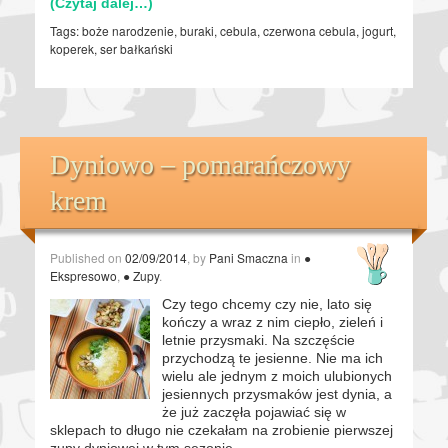
(Czytaj dalej…)
Tags:
boże narodzenie
,
buraki
,
cebula
,
czerwona cebula
,
jogurt
,
koperek
,
ser bałkański
Dyniowo – pomarańczowy
krem
Published on
02/09/2014
, by
Pani Smaczna
in
●
Ekspresowo
,
● Zupy
.
Czy tego chcemy czy nie, lato się
kończy a wraz z nim ciepło, zieleń i
letnie przysmaki. Na szczęście
przychodzą te jesienne. Nie ma ich
wielu ale jednym z moich ulubionych
jesiennych przysmaków jest dynia, a
że już zaczęła pojawiać się w
sklepach to długo nie czekałam na zrobienie pierwszej
zupy dyniowej w tym sezonie