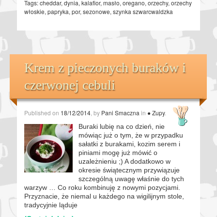
Tags:
cheddar
,
dynia
,
kalafior
,
masło
,
oregano
,
orzechy
,
orzechy
włoskie
,
papryka
,
por
,
sezonowe
,
szynka szwarcwaldzka
Krem z pieczonych buraków i
czerwonej cebuli
Published on
18/12/2014
, by
Pani Smaczna
in
● Zupy
.
Buraki lubię na co dzień, nie
mówiąc już o tym, że w przypadku
sałatki z burakami, kozim serem i
piniami mogę już mówić o
uzależnieniu ;) A dodatkowo w
okresie świątecznym przywiązuje
szczególną uwagę właśnie do tych
warzyw … Co roku kombinuję z nowymi pozycjami.
Przyznacie, że niemal u każdego na wigilijnym stole,
tradycyjnie ląduje