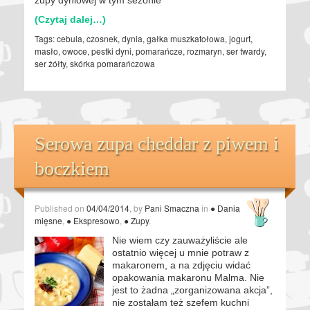
(Czytaj dalej…)
Tags:
cebula
,
czosnek
,
dynia
,
gałka muszkatołowa
,
jogurt
,
masło
,
owoce
,
pestki dyni
,
pomarańcze
,
rozmaryn
,
ser twardy
,
ser żółty
,
skórka pomarańczowa
Serowa zupa cheddar z piwem i
boczkiem
Published on
04/04/2014
, by
Pani Smaczna
in
● Dania
mięsne
,
● Ekspresowo
,
● Zupy
.
Nie wiem czy zauważyliście ale
ostatnio więcej u mnie potraw z
makaronem, a na zdjęciu widać
opakowania makaronu Malma. Nie
jest to żadna „zorganizowana akcja”,
nie zostałam też szefem kuchni