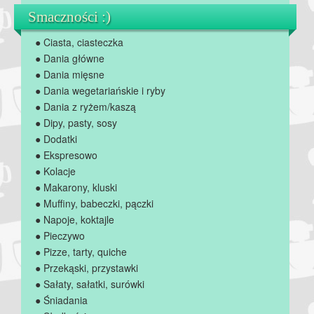
Smaczności :)
● Ciasta, ciasteczka
● Dania główne
● Dania mięsne
● Dania wegetariańskie i ryby
● Dania z ryżem/kaszą
● Dipy, pasty, sosy
● Dodatki
● Ekspresowo
● Kolacje
● Makarony, kluski
● Muffiny, babeczki, pączki
● Napoje, koktajle
● Pieczywo
● Pizze, tarty, quiche
● Przekąski, przystawki
● Sałaty, sałatki, surówki
● Śniadania