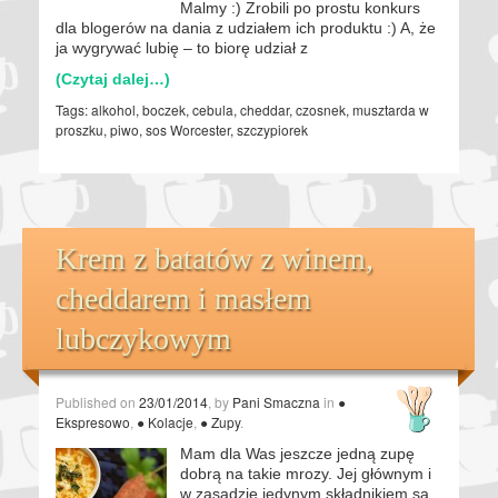
Malmy :) Zrobili po prostu konkurs
dla blogerów na dania z udziałem ich produktu :) A, że
ja wygrywać lubię – to biorę udział z
(Czytaj dalej…)
Tags:
alkohol
,
boczek
,
cebula
,
cheddar
,
czosnek
,
musztarda w
proszku
,
piwo
,
sos Worcester
,
szczypiorek
Krem z batatów z winem,
cheddarem i masłem
lubczykowym
Published on
23/01/2014
, by
Pani Smaczna
in
●
Ekspresowo
,
● Kolacje
,
● Zupy
.
Mam dla Was jeszcze jedną zupę
dobrą na takie mrozy. Jej głównym i
w zasadzie jedynym składnikiem są