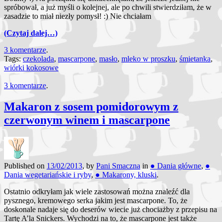
spróbował, a już myśli o kolejnej, ale po chwili stwierdziłam, że w
zasadzie to miał niezły pomysł! :) Nie chciałam
(Czytaj dalej…)
3 komentarze
.
Tags:
czekolada
,
mascarpone
,
masło
,
mleko w proszku
,
śmietanka
,
wiórki kokosowe
3 komentarze
.
Makaron z sosem pomidorowym z
czerwonym winem i mascarpone
Published on
13/02/2013
, by
Pani Smaczna
in
● Dania główne
,
●
Dania wegetariańskie i ryby
,
● Makarony, kluski
.
Ostatnio odkryłam jak wiele zastosowań można znaleźć dla
pysznego, kremowego serka jakim jest mascarpone. To, że
doskonale nadaje się do deserów wiecie już chociażby z przepisu na
Tartę A’la Snickers. Wychodzi na to, że mascarpone jest także