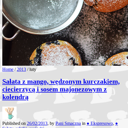
Home
/
2013
/
luty
Sałata z mango, wędzonym kurczakiem,
ciecierzycą i sosem majonezowym z
kolendrą
Published on
26/02/2013
, by
Pani Smaczna
in
● Ekspresowo
,
●