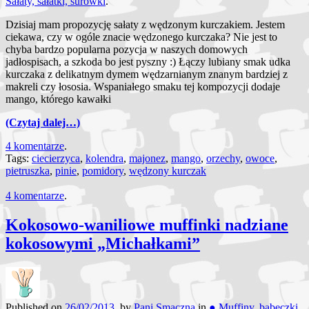
Sałaty, sałatki, surówki
.
Dzisiaj mam propozycję sałaty z wędzonym kurczakiem. Jestem
ciekawa, czy w ogóle znacie wędzonego kurczaka? Nie jest to
chyba bardzo popularna pozycja w naszych domowych
jadłospisach, a szkoda bo jest pyszny :) Łączy lubiany smak udka
kurczaka z delikatnym dymem wędzarnianym znanym bardziej z
makreli czy łososia. Wspaniałego smaku tej kompozycji dodaje
mango, którego kawałki
(Czytaj dalej…)
4 komentarze
.
Tags:
ciecierzyca
,
kolendra
,
majonez
,
mango
,
orzechy
,
owoce
,
pietruszka
,
pinie
,
pomidory
,
wędzony kurczak
4 komentarze
.
Kokosowo-waniliowe muffinki nadziane
kokosowymi „Michałkami”
Published on
26/02/2013
, by
Pani Smaczna
in
● Muffiny, babeczki,