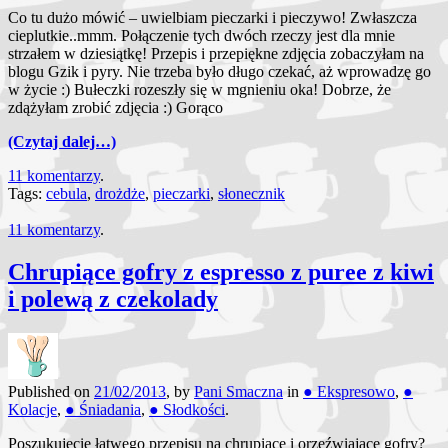
Co tu dużo mówić – uwielbiam pieczarki i pieczywo! Zwłaszcza
cieplutkie..mmm. Połączenie tych dwóch rzeczy jest dla mnie
strzałem w dziesiątkę! Przepis i przepiękne zdjęcia zobaczyłam na
blogu Gzik i pyry. Nie trzeba było długo czekać, aż wprowadzę go
w życie :) Bułeczki rozeszły się w mgnieniu oka! Dobrze, że
zdążyłam zrobić zdjęcia :) Gorąco
(Czytaj dalej…)
11 komentarzy
.
Tags:
cebula
,
drożdże
,
pieczarki
,
słonecznik
11 komentarzy
.
Chrupiące gofry z espresso z puree z kiwi
i polewą z czekolady
Published on
21/02/2013
, by
Pani Smaczna
in
● Ekspresowo
,
●
Kolacje
,
● Śniadania
,
● Słodkości
.
Poszukujecie łatwego przepisu na chrupiące i orzeźwiające gofry?