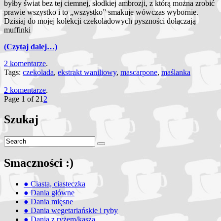
byłby świat bez tej ciemnej, słodkiej ambrozji, z którą można zrobić
prawie wszystko i to „wszystko” smakuje wówczas wybornie.
Dzisiaj do mojej kolekcji czekoladowych pyszności dołączają
muffinki
(Czytaj dalej…)
2 komentarze
.
Tags:
czekolada
,
ekstrakt waniliowy
,
mascarpone
,
maślanka
2 komentarze
.
Page 1 of 2
1
2
Szukaj
Smaczności :)
● Ciasta, ciasteczka
● Dania główne
● Dania mięsne
● Dania wegetariańskie i ryby
● Dania z ryżem/kaszą