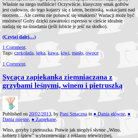
Właśnie na niego trafiliście! Oczywiście, klasyczny smak gofrów
jest cudowny, do tego kojarzy się z latem, beztroską, wakacjami nad
morzem… Ale czemu nie pobawić się smakiem? Wariacji może być
mnóstwo! Gofry dzięki zawartości espresso w cieście idealnie
nadają się na śniadania (jeśli lubicie je jeść na słodko).
(Czytaj dalej…)
1 Comment
.
Tags:
czekolada
,
jajka
,
kawa
,
kiwi
,
masło
,
owoce
1 Comment
.
Sycąca zapiekanka ziemniaczana z
grzybami leśnymi, winem i pietruszką
Published on
20/02/2013
, by
Pani Smaczna
in
● Dania główne
,
●
Dania mięsne
,
● Zapiekane
.
Wino, grzyby i pietruszka. Prawie jak niegdyś słynne „Wino,
kobiety i śpiew” wybrzmiewając z reklamy telewizyjnej,