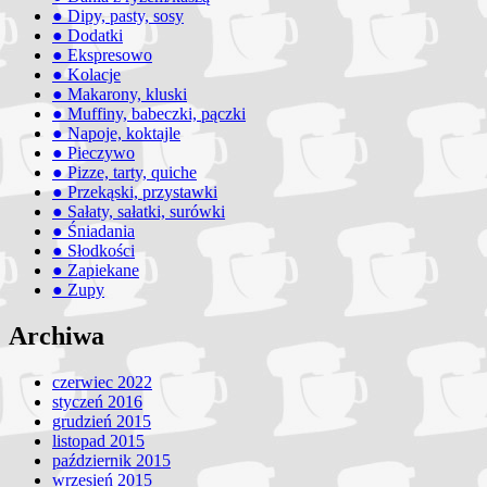
● Dipy, pasty, sosy
● Dodatki
● Ekspresowo
● Kolacje
● Makarony, kluski
● Muffiny, babeczki, pączki
● Napoje, koktajle
● Pieczywo
● Pizze, tarty, quiche
● Przekąski, przystawki
● Sałaty, sałatki, surówki
● Śniadania
● Słodkości
● Zapiekane
● Zupy
Archiwa
czerwiec 2022
styczeń 2016
grudzień 2015
listopad 2015
październik 2015
wrzesień 2015