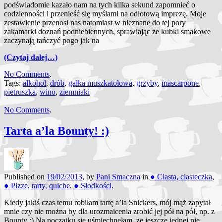
podświadomie kazało nam na tych kilka sekund zapomnieć o
codzienności i przenieść się myślami na odlotową imprezę. Moje
zestawienie przenosi nas natomiast w nieznane do tej pory
zakamarki doznań podniebiennych, sprawiając że kubki smakowe
zaczynają tańczyć pogo jak na
(Czytaj dalej…)
No Comments
.
Tags:
alkohol
,
drób
,
gałka muszkatołowa
,
grzyby
,
mascarpone
,
pietruszka
,
wino
,
ziemniaki
No Comments
.
Tarta a’la Bounty! :)
Published on
19/02/2013
, by
Pani Smaczna
in
● Ciasta, ciasteczka
,
● Pizze, tarty, quiche
,
● Słodkości
.
Kiedy jakiś czas temu robiłam tartę a’la Snickers, mój mąż zapytał
mnie czy nie można by dla urozmaicenia zrobić jej pół na pół, np. z
Bounty :) Na początku się uśmiechnęłam, że jeszcze jednej nie