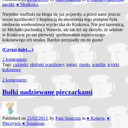
pączki
,
● Słodkości
.
Niejedne muffinki na blogu się już pojawiły, a przed nami jeszcze
ocean możliwości ;) Inspiracją do stworzenia tego przepisu była
niedawna weekendowa wycieczka do Krakowa. Nie jest tajemnicą,
że Michałki pochodzą z Wawelu, ale tak też się złożyło, że właśnie
w Krakowie po raz pierwszy spróbowałam najnowszego
kokosowego ich smaku. Bardzo przypadły mi do gustu!
(Czytaj dalej…)
2 komentarze
.
Tags:
cukierki
,
ekstrakt waniliowy
,
jogurt
,
masło
,
wanilia
,
wiórki
kokosowe
2 komentarze
.
Bułki nadziewane pieczarkami
Published on
25/02/2013
, by
Pani Smaczna
in
● Kolacje
,
●
Pieczywo
,
● Śniadania
.