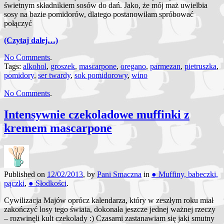
świetnym składnikiem sosów do dań. Jako, że mój maż uwielbia
sosy na bazie pomidorów, dlatego postanowiłam spróbować
połączyć
(Czytaj dalej…)
No Comments
.
Tags:
alkohol
,
groszek
,
mascarpone
,
oregano
,
parmezan
,
pietruszka
,
pomidory
,
ser twardy
,
sok pomidorowy
,
wino
No Comments
.
Intensywnie czekoladowe muffinki z
kremem mascarpone
Published on
12/02/2013
, by
Pani Smaczna
in
● Muffiny, babeczki,
pączki
,
● Słodkości
.
Cywilizacja Majów oprócz kalendarza, który w zeszłym roku miał
zakończyć losy tego świata, dokonała jeszcze jednej ważnej rzeczy
– rozwinęli kult czekolady :) Czasami zastanawiam się jaki smutny