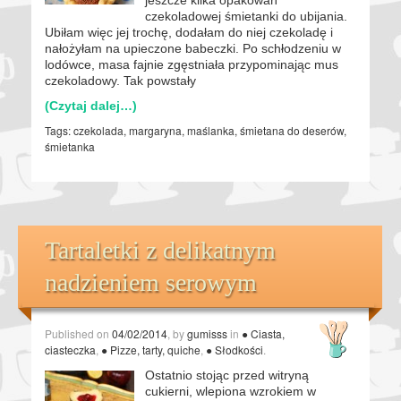
czekoladowej śmietanki do ubijania.
Ubiłam więc jej trochę, dodałam do niej czekoladę i
nałożyłam na upieczone babeczki. Po schłodzeniu w
lodówce, masa fajnie zgęstniała przypominając mus
czekoladowy. Tak powstały
(Czytaj dalej…)
Tags:
czekolada
,
margaryna
,
maślanka
,
śmietana do deserów
,
śmietanka
Tartaletki z delikatnym
nadzieniem serowym
Published on
04/02/2014
, by
gumisss
in
● Ciasta,
ciasteczka
,
● Pizze, tarty, quiche
,
● Słodkości
.
Ostatnio stojąc przed witryną
cukierni, wlepiona wzrokiem w