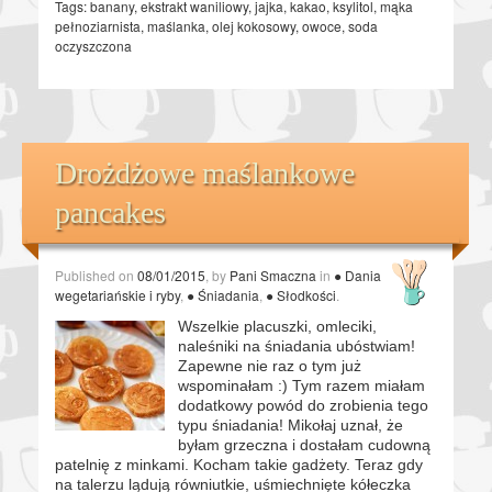
Tags:
banany
,
ekstrakt waniliowy
,
jajka
,
kakao
,
ksylitol
,
mąka
pełnoziarnista
,
maślanka
,
olej kokosowy
,
owoce
,
soda
oczyszczona
Drożdżowe maślankowe
pancakes
Published on
08/01/2015
, by
Pani Smaczna
in
● Dania
wegetariańskie i ryby
,
● Śniadania
,
● Słodkości
.
Wszelkie placuszki, omleciki,
naleśniki na śniadania ubóstwiam!
Zapewne nie raz o tym już
wspominałam :) Tym razem miałam
dodatkowy powód do zrobienia tego
typu śniadania! Mikołaj uznał, że
byłam grzeczna i dostałam cudowną
patelnię z minkami. Kocham takie gadżety. Teraz gdy
na talerzu lądują równiutkie, uśmiechnięte kółeczka