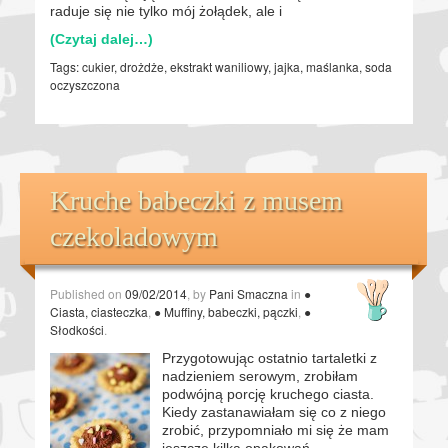
raduje się nie tylko mój żołądek, ale i
(Czytaj dalej…)
Tags:
cukier
,
drożdże
,
ekstrakt waniliowy
,
jajka
,
maślanka
,
soda
oczyszczona
Kruche babeczki z musem
czekoladowym
Published on
09/02/2014
, by
Pani Smaczna
in
●
Ciasta, ciasteczka
,
● Muffiny, babeczki, pączki
,
●
Słodkości
.
Przygotowując ostatnio tartaletki z
nadzieniem serowym, zrobiłam
podwójną porcję kruchego ciasta.
Kiedy zastanawiałam się co z niego
zrobić, przypomniało mi się że mam
jeszcze kilka opakowań