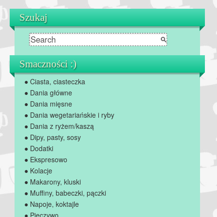
Szukaj
Smaczności :)
● Ciasta, ciasteczka
● Dania główne
● Dania mięsne
● Dania wegetariańskie i ryby
● Dania z ryżem/kaszą
● Dipy, pasty, sosy
● Dodatki
● Ekspresowo
● Kolacje
● Makarony, kluski
● Muffiny, babeczki, pączki
● Napoje, koktajle
● Pieczywo