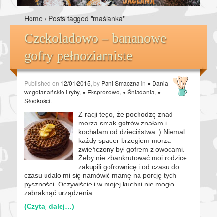
Home
/
Posts tagged "maślanka"
Czekoladowo – bananowe
gofry pełnoziarniste
Published on
12/01/2015
, by
Pani Smaczna
in
● Dania
wegetariańskie i ryby
,
● Ekspresowo
,
● Śniadania
,
●
Słodkości
.
Z racji tego, że pochodzę znad
morza smak gofrów znałam i
kochałam od dzieciństwa :) Niemal
każdy spacer brzegiem morza
zwieńczony był gofrem z owocami.
Żeby nie zbankrutować moi rodzice
zakupili gofrownicę i od czasu do
czasu udało mi się namówić mamę na porcję tych
pyszności. Oczywiście i w mojej kuchni nie mogło
zabraknąć urządzenia
(Czytaj dalej…)