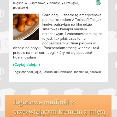
mięsne
,
● Ekspresowo
,
● Kolacje
,
● Przekąski,
przystawki
.
Corn dog … znacie tę amerykańską
przekąskę rodem z Texasu? Tak jak
kiedyś patrzyłam na film gdzie
smarowali kanapki masłem
orzechowym, i zastanawiałam się co
to jest, tak jakiś czas temu
podpatrzyłam w filmie parówki w
cieście na patyku. Poszperałam trochę w necie i taki
przepis na mini corn dogi, który mi się spodobał.
Postanowiłam
(Czytaj dalej…)
Tags:
cheddar
,
jajka
,
kaszka kukurydziana
,
maślanka
,
parówki
Jagodowe muffinki z
orzeźwiającym kremem z miętą