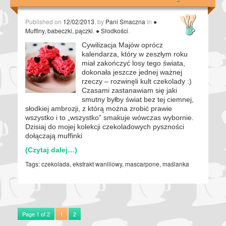
Published on
12/02/2013
, by
Pani Smaczna
in
●
Muffiny, babeczki, pączki
,
● Słodkości
.
Cywilizacja Majów oprócz
kalendarza, który w zeszłym roku
miał zakończyć losy tego świata,
dokonała jeszcze jednej ważnej
rzeczy – rozwinęli kult czekolady :)
Czasami zastanawiam się jaki
smutny byłby świat bez tej ciemnej,
słodkiej ambrozji, z którą można zrobić prawie
wszystko i to „wszystko” smakuje wówczas wybornie.
Dzisiaj do mojej kolekcji czekoladowych pyszności
dołączają muffinki
(Czytaj dalej…)
Tags:
czekolada
,
ekstrakt waniliowy
,
mascarpone
,
maślanka
Page 1 of 2
1
2