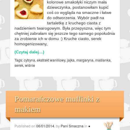
kolorowe smakołyki niczym mała
dziewczynka, postanowiłam kupić
coś co wygląda na smaczne i łatwe
do odtworzenia. Wybór padł na
tartaletkę z kruchego ciasta z
nadzieniem twarogowym. Była przepyszna, więc tym
chętniej zabrałam się jeszcze tego samego popołudnia
za zrobienie ich w domu :) Kruche ciasto, serek
homogenizowany,
(Czytaj dalej…)
Tags:
cytryna
,
ekstrakt waniliowy
,
jajka
,
margaryna
,
maślanka
,
serek
,
wiśnie
Pomarańczowe muffinki z
makiem
Published on
06/01/2014
, by
Pani Smaczna
in
●