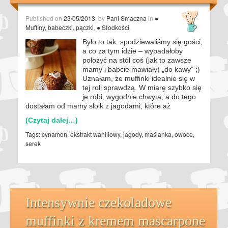
Published on
23/05/2013
, by
Pani Smaczna
in
●
Muffiny, babeczki, pączki
,
● Słodkości
.
Było to tak: spodziewaliśmy się gości,
a co za tym idzie – wypadałoby
położyć na stół coś (jak to zawsze
mamy i babcie mawiały) „do kawy” ;)
Uznałam, że muffinki idealnie się w
tej roli sprawdzą. W miarę szybko się
je robi, wygodnie chwyta, a do tego
dostałam od mamy słoik z jagodami, które aż
(Czytaj dalej…)
Tags:
cynamon
,
ekstrakt waniliowy
,
jagody
,
maślanka
,
owoce
,
serek
Intensywnie czekoladowe
muffinki z kremem mascarpone