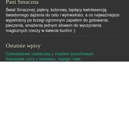
Pani Smaczna
Świat Smacznej: piękny, kolorowy, będący kwintesencją
świadomego dążenia do celu i wytrwałości, a co najważniejsze
wypełniony po brzegi ogromnym zapałem do gotowania,
pieczenia, smażenia jednym słowem do wyczyniania
magicznych rzeczy w świecie kuchni :)
Ostatnie wpisy
Czekoladowe ciasteczka z masłem orzechowym
Kokosowe curry z łososiem, mango i kiwi
Dutch baby – pieczony naleśnik
Pralinki z masła orzechowego i białej czekolady
Czekoladowe pierniczki
Archiwa
Archiwa
Strony