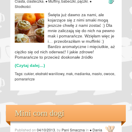
Ciasta, ciasteczka
,
● Muffiny, babeczki, pączki
,
●
Słodkości
.
Święta już dawno za nami, ale
kojarzące się z nimi smaki mogą
jeszcze chwilę z nami zostać :) Dla
mnie zaliczają się do nich na pewno
mak i pomarańcze. Wzięłam więc je
i… przeobraziłam w muffinki :)
Bardzo aromatyczne i mięciutkie, aż
ciężko się od nich oderwać! I jakie zdrowe!
Pomarańcze to przecież doskonałe źródło
(Czytaj dalej…)
Tags:
cukier
,
ekstrakt waniliowy
,
mak
,
maślanka
,
masło
,
owoce
,
pomarańcze
Mini corn dogi
Published on
04/10/2013
, by
Pani Smaczna
in
● Dania