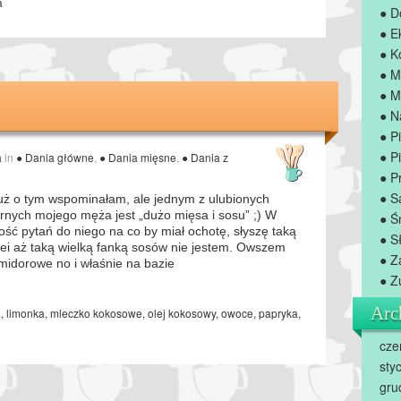
a
● D
● E
● K
● M
● M
● N
● P
● Pi
a
in
● Dania główne
,
● Dania mięsne
,
● Dania z
● P
● S
uż o tym wspominałam, ale jednym z ulubionych
rnych mojego męża jest „dużo mięsa i sosu” ;) W
● Ś
ść pytań do niego na co by miał ochotę, słyszę taką
● S
lei aż taką wielką fanką sosów nie jestem. Owszem
● Z
omidorowe no i właśnie na bazie
● Z
Arc
a
,
limonka
,
mleczko kokosowe
,
olej kokosowy
,
owoce
,
papryka
,
cze
sty
gru