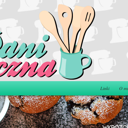
Linki
O m