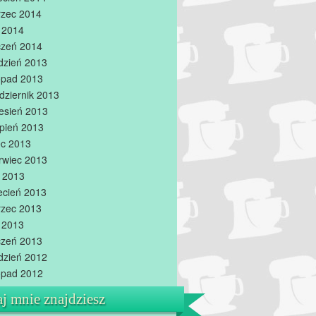
zec 2014
y 2014
czeń 2014
dzień 2013
topad 2013
dziernik 2013
esień 2013
rpień 2013
iec 2013
rwiec 2013
 2013
ecień 2013
zec 2013
y 2013
czeń 2013
dzień 2012
topad 2012
aj mnie znajdziesz