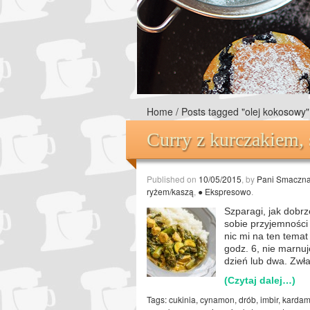
Home
/
Posts tagged "olej kokosowy"
Curry z kurczakiem,
Published on
10/05/2015
, by
Pani Smaczn
ryżem/kaszą
,
● Ekspresowo
.
Szparagi, jak dobrz
sobie przyjemności
nic mi na ten temat
godz. 6, nie marnuj
dzień lub dwa. Zwł
(Czytaj dalej…)
Tags:
cukinia
,
cynamon
,
drób
,
imbir
,
karda