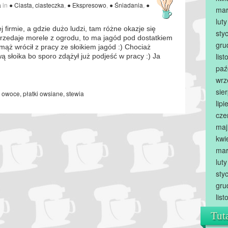
a
in
● Ciasta, ciasteczka
,
● Ekspresowo
,
● Śniadania
,
●
mar
lut
 firmie, a gdzie dużo ludzi, tam różne okazje się
sty
 sprzedaje morele z ogrodu, to ma jagód pod dostatkiem
gru
o mąż wrócił z pracy ze słoikiem jagód :) Chociaż
lis
wą słoika bo sporo zdążył już podjeść w pracy :) Ja
paź
wrz
sie
,
owoce
,
płatki owsiane
,
stewia
lip
cze
maj
kwi
mar
lut
sty
gru
lis
Tut