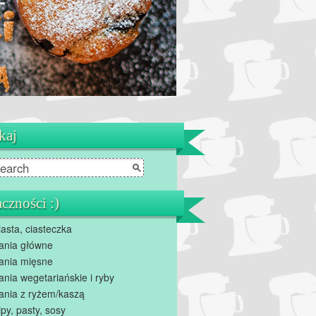
kaj
czności :)
iasta, ciasteczka
ania główne
ania mięsne
ania wegetariańskie i ryby
ania z ryżem/kaszą
ipy, pasty, sosy