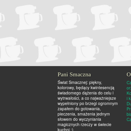
Pani Smaczna
O
Świat Smacznej: piękny,
Cz
kolorowy, będący kwintesencją
o
świadomego dążenia do celu i
Ko
wytrwałości, a co najważniejsze
i 
wypełniony po brzegi ogromnym
Du
zapałem do gotowania,
Pr
pieczenia, smażenia jednym
bi
słowem do wyczyniania
Cz
magicznych rzeczy w świecie
kuchni :)