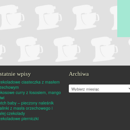
statnie wpisy
Archiwa
Archiwa
ekoladowe ciasteczka z masłem
rzechowym
kosowe curry z łososiem, mango
kiwi
tch baby – pieczony naleśnik
alinki z masła orzechowego i
ałej czekolady
ekoladowe pierniczki