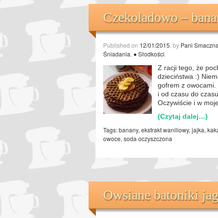
Czekoladowo – banan
Published on
12/01/2015
, by
Pani Smaczn
Śniadania
,
● Słodkości
.
Z racji tego, że p
dzieciństwa :) Nie
gofrem z owocami. 
i od czasu do czas
Oczywiście i w moj
(Czytaj dalej…)
Tags:
banany
,
ekstrakt waniliowy
,
jajka
,
kak
owoce
,
soda oczyszczona
Owsiane batoniki j