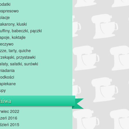
odatki
kspresowo
olacje
akarony, kluski
uffiny, babeczki, pączki
apoje, koktajle
ieczywo
zze, tarty, quiche
rzekąski, przystawki
ałaty, sałatki, surówki
niadania
łodkości
apiekane
upy
hiwa
rwiec 2022
czeń 2016
dzień 2015