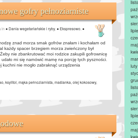
lis
owe gofry pełnoziarniste
paź
wrz
sie
a
in
● Dania wegetariańskie i ryby
,
● Ekspresowo
,
●
lip
cze
ochodzę znad morza smak gofrów znałam i kochałam od
maj
mal każdy spacer brzegiem morza zwieńczony był
kwi
Żeby nie zbankrutować moi rodzice zakupili gofrownicę
mar
u udało mi się namówić mamę na porcję tych pyszności.
ej kuchni nie mogło zabraknąć urządzenia
lut
sty
gru
ao
,
ksylitol
,
mąka pełnoziarnista
,
maślanka
,
olej kokosowy
,
lis
paź
wrz
sie
lip
agodowe
cze
maj
kwi