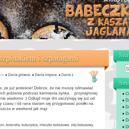
Szu
 szpinakiem i szparagami
a
in
● Dania główne
,
● Dania mięsne
,
● Dania z
Sma
e, że już jesteście! Dobrze, że nie muszę odmawiać
● C
 ich jedzenia podczas karmienia synka… przynajmniej
 nie wiadomo ;) Odkąd moje dni zaczynają się już od
● D
ę czasu i od rana staram się przygotować posiłki na
● D
aszcza w weekend jak mąż
● D
● D
mon
,
kolendra
,
kukurydza
,
mleczko kokosowe
,
olej kokosowy
,
● D