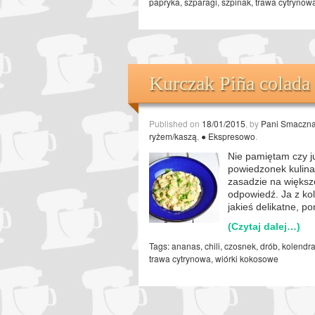
papryka
,
szparagi
,
szpinak
,
trawa cytrynow
Kurczak Piña colada
Published on
18/01/2015
, by
Pani Smaczn
ryżem/kaszą
,
● Ekspresowo
.
Nie pamiętam czy j
powiedzonek kulina
zasadzie na większo
odpowiedź. Ja z ko
jakieś delikatne, p
(Czytaj dalej…)
Tags:
ananas
,
chili
,
czosnek
,
drób
,
kolendr
trawa cytrynowa
,
wiórki kokosowe