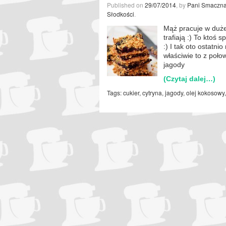
Published on
29/07/2014
, by
Pani Smaczn
Słodkości
.
Mąż pracuje w dużej
trafiają :) To ktoś
:) I tak oto ostatni
właściwie to z poło
jagody
(Czytaj dalej…)
Tags:
cukier
,
cytryna
,
jagody
,
olej kokosowy