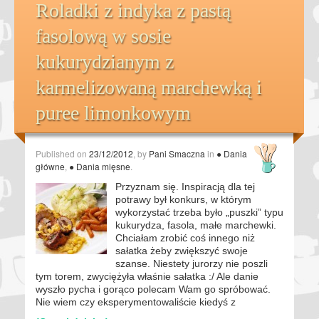
Roladki z indyka z pastą
fasolową w sosie
kukurydzianym z
karmelizowaną marchewką i
puree limonkowym
Published on
23/12/2012
, by
Pani Smaczna
in
● Dania
główne
,
● Dania mięsne
.
Przyznam się. Inspiracją dla tej
potrawy był konkurs, w którym
wykorzystać trzeba było „puszki” typu
kukurydza, fasola, małe marchewki.
Chciałam zrobić coś innego niż
sałatka żeby zwiększyć swoje
szanse. Niestety jurorzy nie poszli
tym torem, zwyciężyła właśnie sałatka :/ Ale danie
wyszło pycha i gorąco polecam Wam go spróbować.
Nie wiem czy eksperymentowaliście kiedyś z