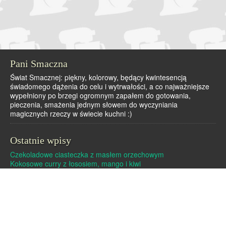
Pani Smaczna
Świat Smacznej: piękny, kolorowy, będący kwintesencją
świadomego dążenia do celu i wytrwałości, a co najważniejsze
wypełniony po brzegi ogromnym zapałem do gotowania,
pieczenia, smażenia jednym słowem do wyczyniania
magicznych rzeczy w świecie kuchni :)
Ostatnie wpisy
Czekoladowe ciasteczka z masłem orzechowym
Kokosowe curry z łososiem, mango i kiwi
Dutch baby – pieczony naleśnik
Pralinki z masła orzechowego i białej czekolady
Czekoladowe pierniczki
Archiwa