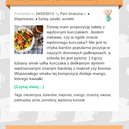
Published on
26/02/2013
, by
Pani Smaczna
in
●
Ekspresowo
,
● Sałaty, sałatki, surówki
.
Dzisiaj mam propozycję sałaty z
wędzonym kurczakiem. Jestem
ciekawa, czy w ogóle znacie
wędzonego kurczaka? Nie jest to
chyba bardzo popularna pozycja w
naszych domowych jadłospisach, a
szkoda bo jest pyszny :) Łączy
lubiany smak udka kurczaka z delikatnym dymem
wędzarnianym znanym bardziej z makreli czy łososia.
Wspaniałego smaku tej kompozycji dodaje mango,
którego kawałki
(Czytaj dalej…)
Tags:
ciecierzyca
,
kolendra
,
majonez
,
mango
,
orzechy
,
owoce
,
pietruszka
,
pinie
,
pomidory
,
wędzony kurczak