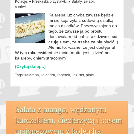
Kolacje
,
● Przekąski, przystawki
,
● Sałaty, sałatki,
surówki
.
Kalarepa już chyba zawsze będzie
mi się kojarzyła z cudowną działką
moich dziadków. Przyzwyczajona do
tego, że zawsze ją po prostu
dostawałam od babci, aż dziwnie się
czuję z tym, że trzeba za nią płacić ;)
Ale nic to, ważne, że jest dostępna!
W tym roku ewidentnie moim motto jest: „dzień bez
kalarepy, dniem straconym”
(Czytaj dalej…)
Tags:
kalarepa
,
kolendra
,
koperek
,
kozi ser
,
pinie
Sałata z mango, wędzonym
kurczakiem, ciecierzycą i sosem
majonezowym z kolendrą