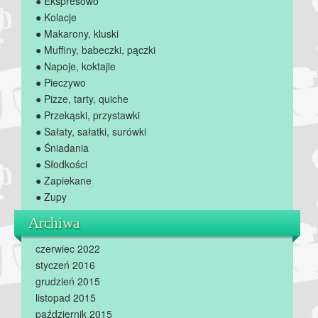
● Ekspresowo
● Kolacje
● Makarony, kluski
● Muffiny, babeczki, pączki
● Napoje, koktajle
● Pieczywo
● Pizze, tarty, quiche
● Przekąski, przystawki
● Sałaty, sałatki, surówki
● Śniadania
● Słodkości
● Zapiekane
● Zupy
Archiwa
czerwiec 2022
styczeń 2016
grudzień 2015
listopad 2015
październik 2015