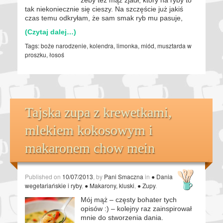
tak niekoniecznie się cieszy. Na szczęście już jakiś
czas temu odkryłam, że sam smak ryb mu pasuje,
(Czytaj dalej…)
Tags:
boże narodzenie
,
kolendra
,
limonka
,
miód
,
musztarda w
proszku
,
łosoś
Tajska zupa z krewetkami,
mlekiem kokosowym i
makaronem chow mein
Published on
10/07/2013
, by
Pani Smaczna
in
● Dania
wegetariańskie i ryby
,
● Makarony, kluski
,
● Zupy
.
Mój mąż – częsty bohater tych
opisów :) – kolejny raz zainspirował
mnie do stworzenia dania.