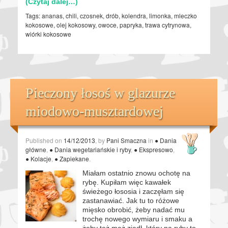
(Czytaj dalej…)
Tags:
ananas
,
chili
,
czosnek
,
drób
,
kolendra
,
limonka
,
mleczko
kokosowe
,
olej kokosowy
,
owoce
,
papryka
,
trawa cytrynowa
,
wiórki kokosowe
Pieczony łosoś w glazurze
miodowo-musztardowej
Published on
14/12/2013
, by
Pani Smaczna
in
● Dania
główne
,
● Dania wegetariańskie i ryby
,
● Ekspresowo
,
● Kolacje
,
● Zapiekane
.
Miałam ostatnio znowu ochotę na
rybę. Kupiłam więc kawałek
świeżego łososia i zaczęłam się
zastanawiać. Jak tu to różowe
mięsko obrobić, żeby nadać mu
trochę nowego wymiaru i smaku a
żeby też mąż zjadł, który na ryby to