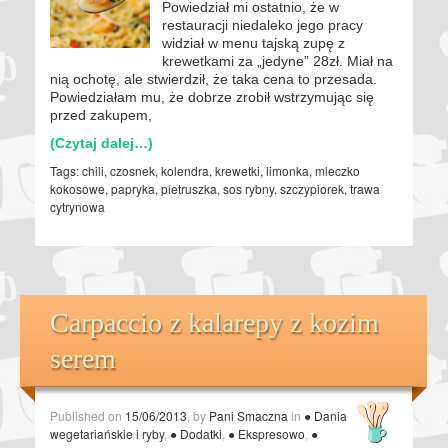
Powiedział mi ostatnio, że w
restauracji niedaleko jego pracy
widział w menu tajską zupę z
krewetkami za „jedyne” 28zł. Miał na
nią ochotę, ale stwierdził, że taka cena to przesada.
Powiedziałam mu, że dobrze zrobił wstrzymując się
przed zakupem,
(Czytaj dalej…)
Tags:
chili
,
czosnek
,
kolendra
,
krewetki
,
limonka
,
mleczko
kokosowe
,
papryka
,
pietruszka
,
sos rybny
,
szczypiorek
,
trawa
cytrynowa
Carpaccio z kalarepy z kozim
serem
Published on
15/06/2013
, by
Pani Smaczna
in
● Dania
wegetariańskie i ryby
,
● Dodatki
,
● Ekspresowo
,
●