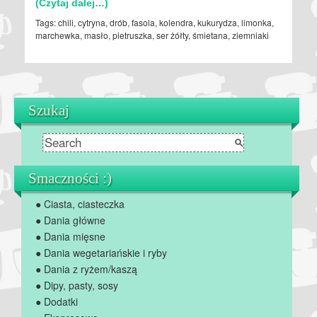
(Czytaj dalej…)
Tags:
chili
,
cytryna
,
drób
,
fasola
,
kolendra
,
kukurydza
,
limonka
,
marchewka
,
masło
,
pietruszka
,
ser żółty
,
śmietana
,
ziemniaki
Szukaj
Smaczności :)
● Ciasta, ciasteczka
● Dania główne
● Dania mięsne
● Dania wegetariańskie i ryby
● Dania z ryżem/kaszą
● Dipy, pasty, sosy
● Dodatki