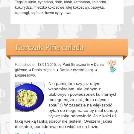
Tags:
cukinia
,
cynamon
,
drób
,
imbir
,
kardamon
,
kolendra
,
kukurydza
,
mleczko kokosowe
,
olej kokosowy
,
papryka
,
szparagi
,
szpinak
,
trawa cytrynowa
Kurczak Piña colada
Published on
18/01/2015
, by
Pani Smaczna
in
● Dania
główne
,
● Dania mięsne
,
● Dania z ryżem/kaszą
,
●
Ekspresowo
.
Nie pamiętam czy już o tym
wspominałam, ale jednym z
ulubionych powiedzonek kulinarnych
mojego męża jest „dużo mięsa i
sosu” ;) W zasadzie na większość
pytań do niego na co by miał ochotę,
słyszę taką odpowiedź. Ja z kolei aż
taką wielką fanką sosów nie jestem. Owszem jakieś
delikatne, pomidorowe no i właśnie na bazie