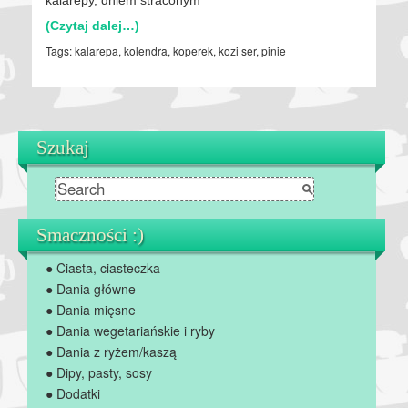
(Czytaj dalej…)
Tags:
kalarepa
,
kolendra
,
koperek
,
kozi ser
,
pinie
Szukaj
Smaczności :)
● Ciasta, ciasteczka
● Dania główne
● Dania mięsne
● Dania wegetariańskie i ryby
● Dania z ryżem/kaszą
● Dipy, pasty, sosy
● Dodatki