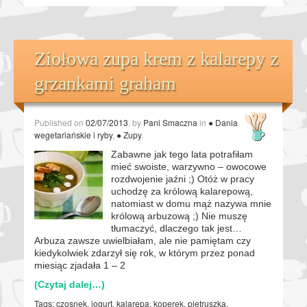
Ziołowa zupa krem z kalarepy z
grzankami graham
Published on
02/07/2013
, by
Pani Smaczna
in
● Dania
wegetariańskie i ryby
,
● Zupy
.
Zabawne jak tego lata potrafiłam
mieć swoiste, warzywno – owocowe
rozdwojenie jaźni ;) Otóż w pracy
uchodzę za królową kalarepową,
natomiast w domu mąż nazywa mnie
królową arbuzową ;) Nie muszę
tłumaczyć, dlaczego tak jest…
Arbuza zawsze uwielbiałam, ale nie pamiętam czy
kiedykolwiek zdarzył się rok, w którym przez ponad
miesiąc zjadała 1 – 2
(Czytaj dalej…)
Tags:
czosnek
,
jogurt
,
kalarepa
,
koperek
,
pietruszka
,