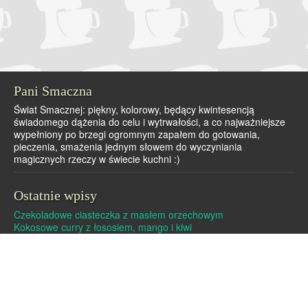
Pani Smaczna
Świat Smacznej: piękny, kolorowy, będący kwintesencją
świadomego dążenia do celu i wytrwałości, a co najważniejsze
wypełniony po brzegi ogromnym zapałem do gotowania,
pieczenia, smażenia jednym słowem do wyczyniania
magicznych rzeczy w świecie kuchni :)
Ostatnie wpisy
Czekoladowe ciasteczka z masłem orzechowym
Kokosowe curry z łososiem, mango i kiwi
Dutch baby – pieczony naleśnik
Pralinki z masła orzechowego i białej czekolady
Czekoladowe pierniczki
Archiwa