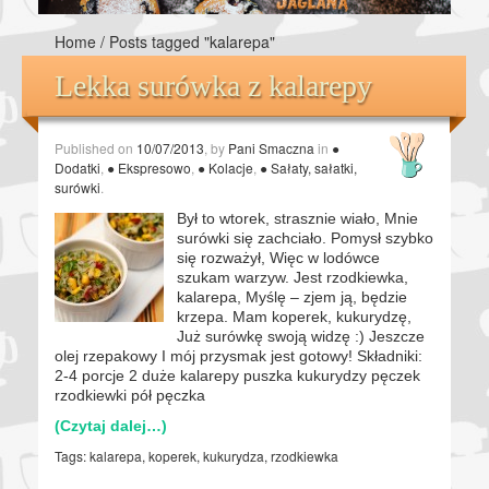
Home
/
Posts tagged "kalarepa"
Lekka surówka z kalarepy
Published on
10/07/2013
, by
Pani Smaczna
in
●
Dodatki
,
● Ekspresowo
,
● Kolacje
,
● Sałaty, sałatki,
surówki
.
Był to wtorek, strasznie wiało, Mnie
surówki się zachciało. Pomysł szybko
się rozważył, Więc w lodówce
szukam warzyw. Jest rzodkiewka,
kalarepa, Myślę – zjem ją, będzie
krzepa. Mam koperek, kukurydzę,
Już surówkę swoją widzę :) Jeszcze
olej rzepakowy I mój przysmak jest gotowy! Składniki:
2-4 porcje 2 duże kalarepy puszka kukurydzy pęczek
rzodkiewki pół pęczka
(Czytaj dalej…)
Tags:
kalarepa
,
koperek
,
kukurydza
,
rzodkiewka