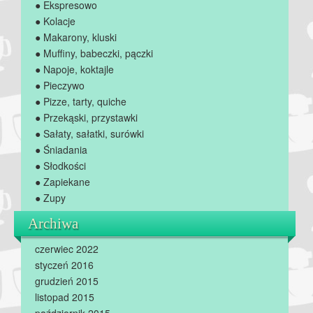
● Ekspresowo
● Kolacje
● Makarony, kluski
● Muffiny, babeczki, pączki
● Napoje, koktajle
● Pieczywo
● Pizze, tarty, quiche
● Przekąski, przystawki
● Sałaty, sałatki, surówki
● Śniadania
● Słodkości
● Zapiekane
● Zupy
Archiwa
czerwiec 2022
styczeń 2016
grudzień 2015
listopad 2015
październik 2015