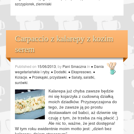
szczypiorek
,
ziemniaki
Carpaccio z kalarepy z kozim
serem
Published on
15/06/2013
, by
Pani Smaczna
in
● Dania
wegetariańskie i ryby
,
● Dodatki
,
● Ekspresowo
,
●
Kolacje
,
● Przekąski, przystawki
,
● Sałaty, sałatki,
surówki
.
Kalarepa już chyba zawsze będzie
mi się kojarzyła z cudowną działką
moich dziadków. Przyzwyczajona do
tego, że zawsze ją po prostu
dostawałam od babci, aż dziwnie się
czuję z tym, że trzeba za nią płacić ;)
Ale nic to, ważne, że jest dostępna!
W tym roku ewidentnie moim motto jest: „dzień bez
kalarepy, dniem straconym”