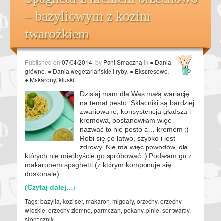
– bazyliowym z kozim
twarożkiem
Published on
07/04/2014
, by
Pani Smaczna
in
● Dania
główne
,
● Dania wegetariańskie i ryby
,
● Ekspresowo
,
● Makarony, kluski
.
Dzisiaj mam dla Was małą wariację
na temat pesto. Składniki są bardziej
zwariowane, konsystencja gładsza i
kremowa, postanowiłam więc
nazwać to nie pesto a… kremem :)
Robi się go łatwo, szybko i jest
zdrowy. Nie ma więc powodów, dla
których nie mielibyście go spróbować :) Podałam go z
makaronem spaghetti (z którym komponuje się
doskonale)
(Czytaj dalej…)
Tags:
bazylia
,
kozi ser
,
makaron
,
migdały
,
orzechy
,
orzechy
włoskie
,
orzechy ziemne
,
parmezan
,
pekany
,
pinie
,
ser twardy
,
słonecznik