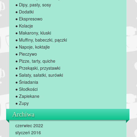
● Dipy, pasty, sosy
● Dodatki
● Ekspresowo
● Kolacje
● Makarony, kluski
● Muffiny, babeczki, pączki
● Napoje, koktajle
● Pieczywo
● Pizze, tarty, quiche
● Przekąski, przystawki
● Sałaty, sałatki, surówki
● Śniadania
● Słodkości
● Zapiekane
● Zupy
Archiwa
czerwiec 2022
styczeń 2016