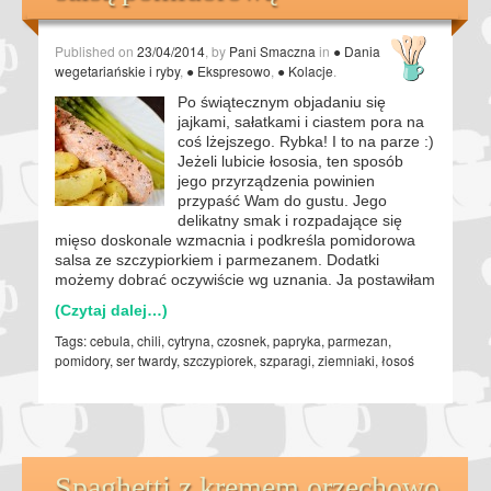
Published on
23/04/2014
, by
Pani Smaczna
in
● Dania
wegetariańskie i ryby
,
● Ekspresowo
,
● Kolacje
.
Po świątecznym objadaniu się
jajkami, sałatkami i ciastem pora na
coś lżejszego. Rybka! I to na parze :)
Jeżeli lubicie łososia, ten sposób
jego przyrządzenia powinien
przypaść Wam do gustu. Jego
delikatny smak i rozpadające się
mięso doskonale wzmacnia i podkreśla pomidorowa
salsa ze szczypiorkiem i parmezanem. Dodatki
możemy dobrać oczywiście wg uznania. Ja postawiłam
(Czytaj dalej…)
Tags:
cebula
,
chili
,
cytryna
,
czosnek
,
papryka
,
parmezan
,
pomidory
,
ser twardy
,
szczypiorek
,
szparagi
,
ziemniaki
,
łosoś
Spaghetti z kremem orzechowo