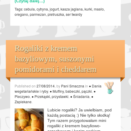
(Czytaj dalej…)
Tags:
cebula
,
cytryna
,
jogurt
,
kasza jaglana
,
kurki
,
masło
,
oregano
,
parmezan
,
pietruszka
,
ser twardy
Rogaliki z kremem
bazyliowym, suszonymi
pomidorami i cheddarem
Published on
27/08/2014
, by
Pani Smaczna
in
● Dania
wegetariańskie i ryby
,
● Muffiny, babeczki, pączki
,
●
Pieczywo
,
● Przekąski, przystawki
,
● Śniadania
,
●
Zapiekane
.
Lubicie rogaliki? Ja uwielbiam, pod
każdą postacią :) Nie tylko słodką!
Tym razem przygotowałam mini
rogaliki z kremem bazyliowo-
orzechowym i kozim serkiem.