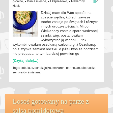
główne
,
● Dania mięsne
,
● Ekspresowo
,
● Makarony,
kluski
.
Dzisiaj mam dla Was sposób na
zużycie wędlin, których zawsze
trochę zostaje po świętach i różnych
innych uroczystościach. Mi po
Wielkanocy zostało sporo wędzonej
szynki, więc postanowiłam
wykorzystać ją w daniu. I tak
wykombinowałam oszukaną carbonarę :) Oszukaną,
bo z szynką zamiast boczku. A jeżeli ktoś za boczkiem
nie przepada, to tym bardziej powinien go
(Czytaj dalej…)
Tags:
cebula
,
czosnek
,
jajka
,
makaron
,
parmezan
,
pietruszka
,
ser twardy
,
śmietana
Łosoś gotowany na parze z
salsą pomidorową