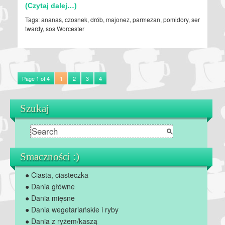
(Czytaj dalej…)
Tags:
ananas
,
czosnek
,
drób
,
majonez
,
parmezan
,
pomidory
,
ser
twardy
,
sos Worcester
Page 1 of 4
1
2
3
4
Szukaj
Smaczności :)
● Ciasta, ciasteczka
● Dania główne
● Dania mięsne
● Dania wegetariańskie i ryby
● Dania z ryżem/kaszą