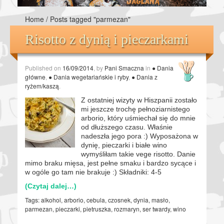
Home
/
Posts tagged "parmezan"
Risotto z dynią i pieczarkami
Published on
16/09/2014
, by
Pani Smaczna
in
● Dania
główne
,
● Dania wegetariańskie i ryby
,
● Dania z
ryżem/kaszą
.
Z ostatniej wizyty w Hiszpanii zostało
mi jeszcze trochę pełnoziarnistego
arborio, który uśmiechał się do mnie
od dłuższego czasu. Właśnie
nadeszła jego pora :) Wyposażona w
dynię, pieczarki i białe wino
wymyśliłam takie vege risotto. Danie
mimo braku mięsa, jest pełne smaku i bardzo sycące i
w ogóle go tam nie brakuje :) Składniki: 4-5
(Czytaj dalej…)
Tags:
alkohol
,
arborio
,
cebula
,
czosnek
,
dynia
,
masło
,
parmezan
,
pieczarki
,
pietruszka
,
rozmaryn
,
ser twardy
,
wino