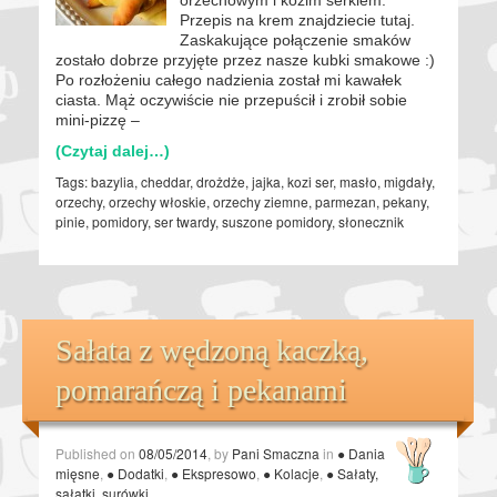
Przepis na krem znajdziecie tutaj.
Zaskakujące połączenie smaków
zostało dobrze przyjęte przez nasze kubki smakowe :)
Po rozłożeniu całego nadzienia został mi kawałek
ciasta. Mąż oczywiście nie przepuścił i zrobił sobie
mini-pizzę –
(Czytaj dalej…)
Tags:
bazylia
,
cheddar
,
drożdże
,
jajka
,
kozi ser
,
masło
,
migdały
,
orzechy
,
orzechy włoskie
,
orzechy ziemne
,
parmezan
,
pekany
,
pinie
,
pomidory
,
ser twardy
,
suszone pomidory
,
słonecznik
Sałata z wędzoną kaczką,
pomarańczą i pekanami
Published on
08/05/2014
, by
Pani Smaczna
in
● Dania
mięsne
,
● Dodatki
,
● Ekspresowo
,
● Kolacje
,
● Sałaty,
sałatki, surówki
.