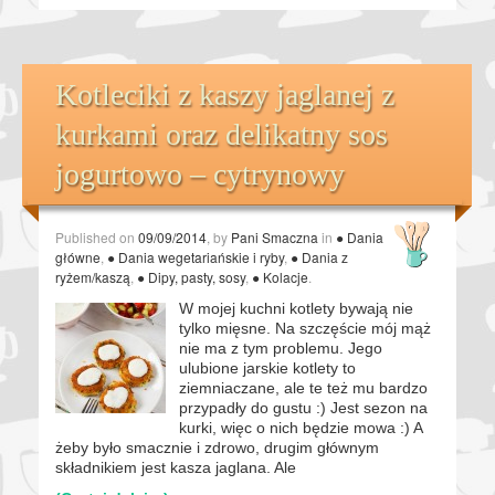
Kotleciki z kaszy jaglanej z
kurkami oraz delikatny sos
jogurtowo – cytrynowy
Published on
09/09/2014
, by
Pani Smaczna
in
● Dania
główne
,
● Dania wegetariańskie i ryby
,
● Dania z
ryżem/kaszą
,
● Dipy, pasty, sosy
,
● Kolacje
.
W mojej kuchni kotlety bywają nie
tylko mięsne. Na szczęście mój mąż
nie ma z tym problemu. Jego
ulubione jarskie kotlety to
ziemniaczane, ale te też mu bardzo
przypadły do gustu :) Jest sezon na
kurki, więc o nich będzie mowa :) A
żeby było smacznie i zdrowo, drugim głównym
składnikiem jest kasza jaglana. Ale