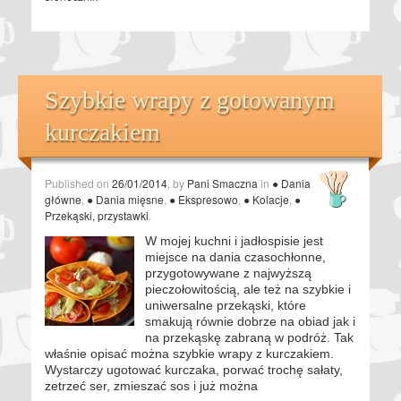
Szybkie wrapy z gotowanym
kurczakiem
Published on
26/01/2014
, by
Pani Smaczna
in
● Dania
główne
,
● Dania mięsne
,
● Ekspresowo
,
● Kolacje
,
●
Przekąski, przystawki
.
W mojej kuchni i jadłospisie jest
miejsce na dania czasochłonne,
przygotowywane z najwyższą
pieczołowitością, ale też na szybkie i
uniwersalne przekąski, które
smakują równie dobrze na obiad jak i
na przekąskę zabraną w podróż. Tak
właśnie opisać można szybkie wrapy z kurczakiem.
Wystarczy ugotować kurczaka, porwać trochę sałaty,
zetrzeć ser, zmieszać sos i już można