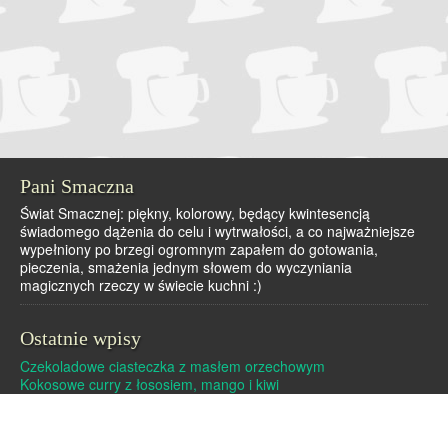
Pani Smaczna
Świat Smacznej: piękny, kolorowy, będący kwintesencją
świadomego dążenia do celu i wytrwałości, a co najważniejsze
wypełniony po brzegi ogromnym zapałem do gotowania,
pieczenia, smażenia jednym słowem do wyczyniania
magicznych rzeczy w świecie kuchni :)
Ostatnie wpisy
Czekoladowe ciasteczka z masłem orzechowym
Kokosowe curry z łososiem, mango i kiwi
Dutch baby – pieczony naleśnik
Pralinki z masła orzechowego i białej czekolady
Czekoladowe pierniczki