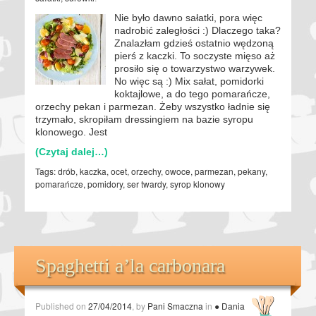
Nie było dawno sałatki, pora więc
nadrobić zaległości :) Dlaczego taka?
Znalazłam gdzieś ostatnio wędzoną
pierś z kaczki. To soczyste mięso aż
prosiło się o towarzystwo warzywek.
No więc są :) Mix sałat, pomidorki
koktajlowe, a do tego pomarańcze,
orzechy pekan i parmezan. Żeby wszystko ładnie się
trzymało, skropiłam dressingiem na bazie syropu
klonowego. Jest
(Czytaj dalej…)
Tags:
drób
,
kaczka
,
ocet
,
orzechy
,
owoce
,
parmezan
,
pekany
,
pomarańcze
,
pomidory
,
ser twardy
,
syrop klonowy
Spaghetti a’la carbonara
Published on
27/04/2014
, by
Pani Smaczna
in
● Dania