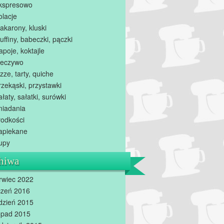
kspresowo
olacje
akarony, kluski
uffiny, babeczki, pączki
apoje, koktajle
ieczywo
zze, tarty, quiche
rzekąski, przystawki
ałaty, sałatki, surówki
niadania
łodkości
apiekane
upy
hiwa
rwiec 2022
czeń 2016
dzień 2015
topad 2015