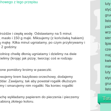
chowego z tego przepisu
lut
sty
gru
lis
paź
wrz
rożdże i ciepłą wodę. Odstawiamy na 5 minut.
sie
o, masło i 150 g mąki. Miksujemy (z końcówką hakiem)
 mąkę. Kilka minut ugniatamy, po czym przykrywamy i
lip
 2 godziny.
cze
olnicę chwilę dłonią ugniatamy i dzielimy na dwie
maj
ielimy (krojąc jak pizzę; tworząc coś w rodzaju
kwi
mar
zone pomidory kroimy w paseczki.
lut
rowujemy krem bazyliowo-orzechowy, dodajemy
sty
dar. Zawijamy, tak aby powstał rogalik dłuższym
gru
 i smarujemy nim rogaliki. Na koniec rogaliki
lis
achę wykładamy papierem do pieczenia i pieczemy
Tut
nabiorą złotego koloru.