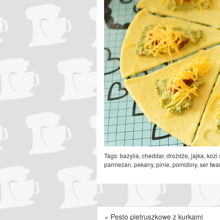
Tags:
bazylia
,
cheddar
,
drożdże
,
jajka
,
kozi 
parmezan
,
pekany
,
pinie
,
pomidory
,
ser twa
«
Pesto pietruszkowe z kurkami