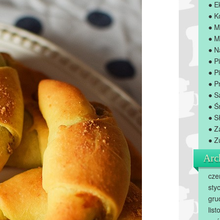
● E
● K
● M
● M
● N
● P
● Pi
● P
● S
● Ś
● S
● Z
● Z
Arc
cze
sty
gru
lis