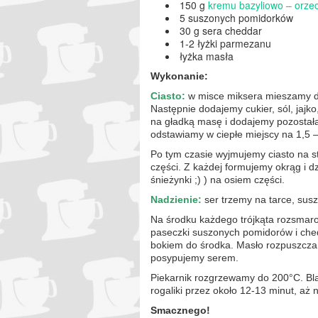
150 g
kremu bazyliowo – orze
5 suszonych pomidorków
30 g sera cheddar
1-2 łyżki parmezanu
łyżka masła
Wykonanie:
Ciasto:
w misce miksera mieszamy d
Następnie dodajemy cukier, sól, jajk
na gładką masę i dodajemy pozostałą
odstawiamy w ciepłe miejscy na 1,5 –
Po tym czasie wyjmujemy ciasto na st
części. Z każdej formujemy okrąg i dz
śnieżynki ;) ) na osiem części.
Nadzienie:
ser trzemy na tarce, sus
Na środku każdego trójkąta rozsma
paseczki suszonych pomidorów i ched
bokiem do środka. Masło rozpuszczamy
posypujemy serem.
Piekarnik rozgrzewamy do 200°C. Bl
rogaliki przez około 12-13 minut, aż 
Smacznego!