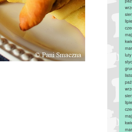
paź
wrz
sie
lip
cze
maj
kwi
mar
lut
sty
gru
lis
paź
wrz
sie
lip
cze
maj
kwi
mar