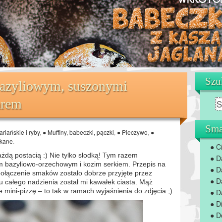
Szu
bazyliowym, suszonymi
arem
Sma
riańskie i ryby
,
● Muffiny, babeczki, pączki
,
● Pieczywo
,
●
ekane
.
● C
ażdą postacią :) Nie tylko słodką! Tym razem
● D
m bazyliowo-orzechowym i kozim serkiem. Przepis na
● D
połączenie smaków zostało dobrze przyjęte przez
● D
 całego nadzienia został mi kawałek ciasta. Mąż
ie mini-pizzę – to tak w ramach wyjaśnienia do zdjęcia ;)
● D
● D
● D