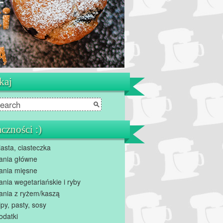
kaj
czności :)
iasta, ciasteczka
ania główne
ania mięsne
ania wegetariańskie i ryby
ania z ryżem/kaszą
ipy, pasty, sosy
odatki