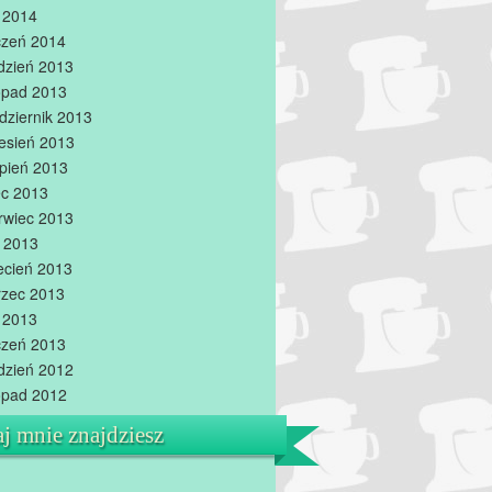
y 2014
czeń 2014
dzień 2013
topad 2013
dziernik 2013
esień 2013
rpień 2013
iec 2013
rwiec 2013
 2013
ecień 2013
zec 2013
y 2013
czeń 2013
dzień 2012
topad 2012
aj mnie znajdziesz