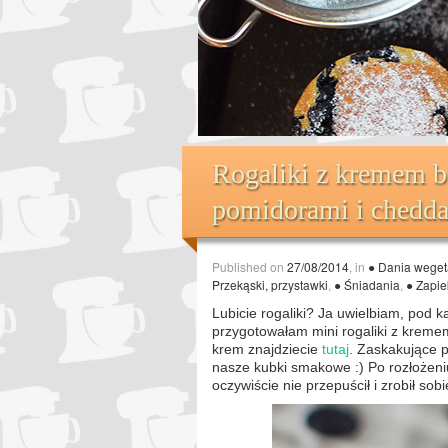
Rogaliki z kremem 
pomidorami i chedd
Published on
27/08/2014
, in
● Dania wegeta
Przekąski, przystawki
,
● Śniadania
,
● Zapi
Lubicie rogaliki? Ja uwielbiam, pod k
przygotowałam mini rogaliki z kreme
krem znajdziecie
tutaj
. Zaskakujące 
nasze kubki smakowe :) Po rozłożeniu
oczywiście nie przepuścił i zrobił sob