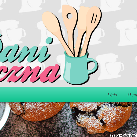
Linki
O m