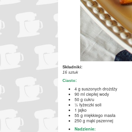
Składniki:
16 sztuk
Ciasto:
4 g suszonych drożdży
90 ml ciepłej wody
50 g cukru
½ łyżeczki soli
1 jajko
55 g miękkiego masła
250 g mąki pszennej
Nadzienie: