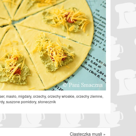
ser
,
masło
,
migdały
,
orzechy
,
orzechy włoskie
,
orzechy ziemne
,
rdy
,
suszone pomidory
,
słonecznik
Ciasteczka musli
»