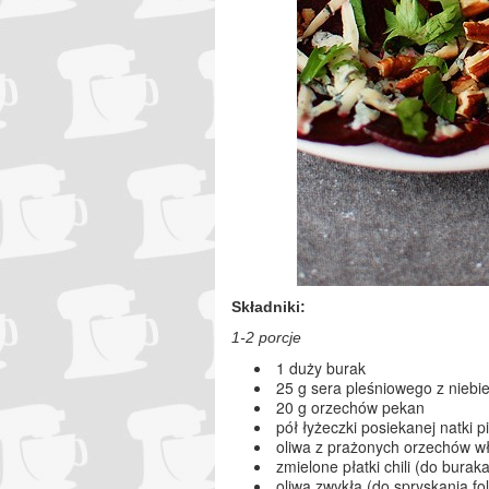
Składniki:
1-2 porcje
1 duży burak
25 g sera pleśniowego z niebi
20 g orzechów pekan
pół łyżeczki posiekanej natki p
oliwa z prażonych orzechów w
zmielone płatki chili (do buraka
oliwa zwykła (do spryskania foli