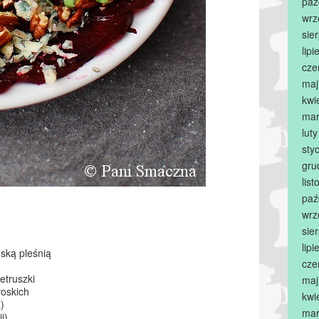
paź
wrz
sie
lip
cze
maj
kwi
mar
lut
sty
gru
lis
paź
wrz
sie
lip
eską pleśnią
cze
ietruszki
maj
łoskich
kwi
)
mar
i)