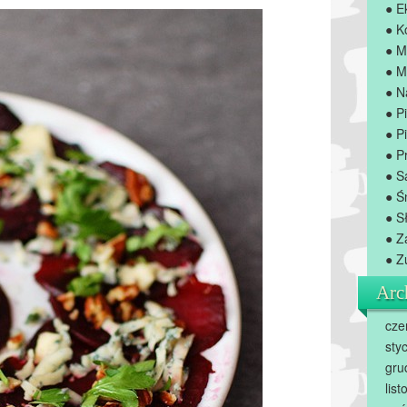
● E
● K
● M
● M
● N
● P
● Pi
● P
● S
● Ś
● S
● Z
● Z
Arc
cze
sty
gru
lis