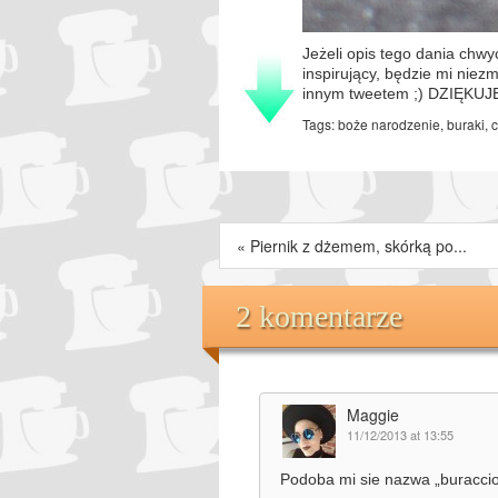
Jeżeli opis tego dania chwyc
inspirujący, będzie mi niezm
innym tweetem ;) DZIĘKUJ
Tags:
boże narodzenie
,
buraki
,
c
«
Piernik z dżemem, skórką po...
2 komentarze
Maggie
11/12/2013 at 13:55
Podoba mi sie nazwa „buraccio