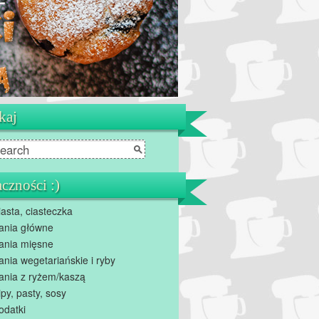
kaj
czności :)
iasta, ciasteczka
ania główne
ania mięsne
ania wegetariańskie i ryby
ania z ryżem/kaszą
ipy, pasty, sosy
odatki