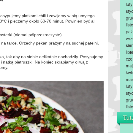
lut
sty
osypujemy płatkami chili i zawijamy w nią umytego
gru
°C i pieczemy około 60-70 minut. Powinien być al
lis
paź
asterki (niemal półprzezroczyste).
wrz
 na tarce. Orzechy pekan prażymy na suchej patelni,
sie
lip
ka, tak aby na siebie delikatnie nachodziły. Posypujemy
cze
 natką pietruszki. Na koniec skrapiamy oliwą z
maj
jemy.
kwi
mar
lut
sty
gru
lis
Tut