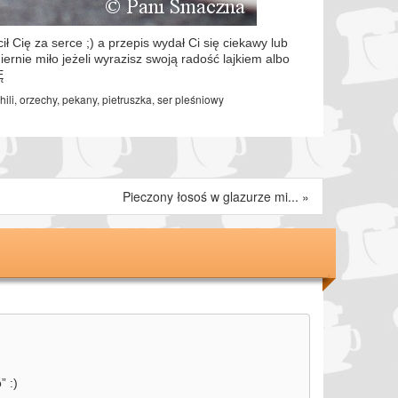
ił Cię za serce ;) a przepis wydał Ci się ciekawy lub
iernie miło jeżeli wyrazisz swoją radość lajkiem albo
Ę
hili
,
orzechy
,
pekany
,
pietruszka
,
ser pleśniowy
Pieczony łosoś w glazurze mi...
»
” :)