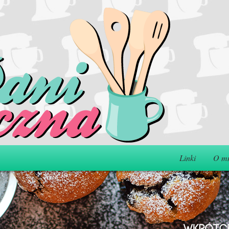
Linki
O m