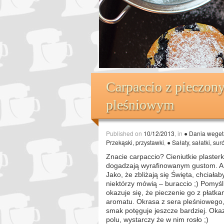
Carpaccio z pieczon
pleśniowym
Published on
10/12/2013
, in
● Dania wegeta
Przekąski, przystawki
,
● Sałaty, sałatki, sur
Znacie carpaccio? Cieniutkie plaster
dogadzają wyrafinowanym gustom. A 
Jako, że zbliżają się Święta, chciał
niektórzy mówią – buraccio ;) Pomyśl
okazuje się, że pieczenie go z płatka
aromatu. Okrasa z sera pleśniowego,
smak potęguje jeszcze bardziej. Oka
polu, wystarczy że w nim rosło ;)