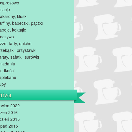
kspresowo
olacje
akarony, kluski
uffiny, babeczki, pączki
apoje, koktajle
ieczywo
zze, tarty, quiche
rzekąski, przystawki
ałaty, sałatki, surówki
niadania
łodkości
apiekane
upy
hiwa
rwiec 2022
czeń 2016
dzień 2015
topad 2015