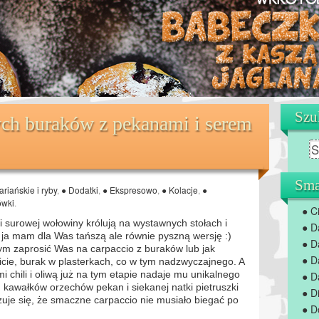
Szu
ych buraków z pekanami i serem
Sma
riańskie i ryby
,
● Dodatki
,
● Ekspresowo
,
● Kolacje
,
●
ówki
.
● C
ki surowej wołowiny królują na wystawnych stołach i
● D
ja mam dla Was tańszą ale równie pyszną wersję :)
● D
abym zaprosić Was na carpaccio z buraków lub jak
● D
icie, burak w plasterkach, co w tym nadzwyczajnego. A
mi chili i oliwą już na tym etapie nadaje mu unikalnego
● D
 kawałków orzechów pekan i siekanej natki pietruszki
● D
zuje się, że smaczne carpaccio nie musiało biegać po
● D