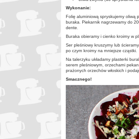
Wykonanie:
Folię aluminiową spryskujemy oliwą p
buraka. Piekarnik nagrzewamy do 200
dente.
Buraka obieramy i cienko kroimy w pl
Ser pleśniowy kruszymy lub ścieramy
po czym kroimy na mniejsze cząstki.
Na talerzyku układamy plasterki bura
serem pleśniowym, orzechami pekan i
prażonych orzechów włoskich i poda
Smacznego!