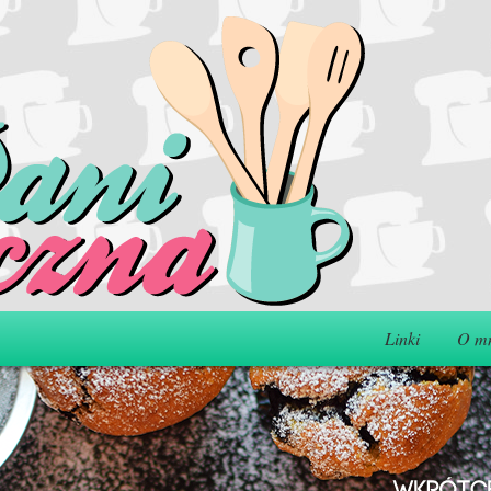
Linki
O m