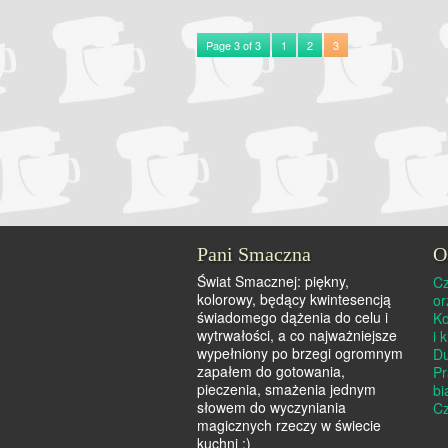
Page 3 of 3
1
2
3
Pani Smaczna
O
Świat Smacznej: piękny,
Cz
kolorowy, będący kwintesencją
o
świadomego dążenia do celu i
Ko
wytrwałości, a co najważniejsze
i 
wypełniony po brzegi ogromnym
Du
zapałem do gotowania,
Pr
pieczenia, smażenia jednym
bi
słowem do wyczyniania
Cz
magicznych rzeczy w świecie
kuchni :)