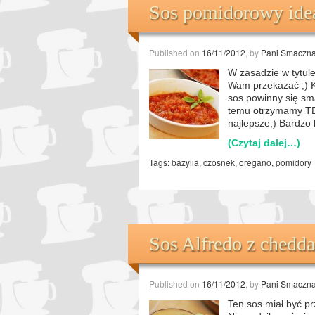
Sos pomidorowy idea
Published on
16/11/2012
, by
Pani Smaczn
W zasadzie w tytule
Wam przekazać ;) Ko
sos powinny się sm
temu otrzymamy TEN
najlepsze;) Bardzo
(Czytaj dalej…)
Tags:
bazylia
,
czosnek
,
oregano
,
pomidory
Sos Alfredo z chedd
Published on
16/11/2012
, by
Pani Smaczn
Ten sos miał być pr