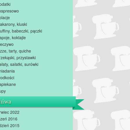
odatki
kspresowo
olacje
akarony, kluski
uffiny, babeczki, pączki
apoje, koktajle
ieczywo
zze, tarty, quiche
rzekąski, przystawki
ałaty, sałatki, surówki
niadania
łodkości
apiekane
upy
hiwa
rwiec 2022
czeń 2016
dzień 2015