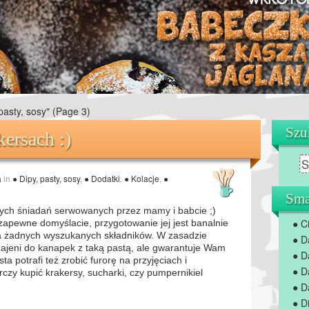
pasty, sosy"
(Page 3)
Szu
kersach :)
a
in
● Dipy, pasty, sosy
,
● Dodatki
,
● Kolacje
,
●
Sma
cych śniadań serwowanych przez mamy i babcie ;)
● C
zapewne domyślacie, przygotowanie jej jest banalnie
a żadnych wyszukanych składników. W zasadzie
● D
ajeni do kanapek z taką pastą, ale gwarantuje Wam
● D
ta potrafi też zrobić furorę na przyjęciach i
● D
zy kupić krakersy, sucharki, czy pumpernikiel
● D
● D