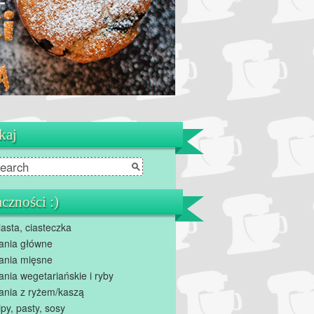
kaj
czności :)
iasta, ciasteczka
ania główne
ania mięsne
ania wegetariańskie i ryby
ania z ryżem/kaszą
ipy, pasty, sosy