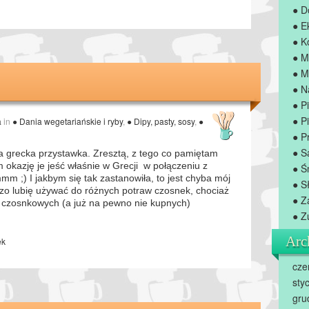
● D
● E
● K
● M
● M
● N
● P
● Pi
a
in
● Dania wegetariańskie i ryby
,
● Dipy, pasty, sosy
,
●
● P
● S
na grecka przystawka. Zresztą, z tego co pamiętam
 okazję je jeść właśnie w Grecji w połączeniu z
● Ś
 ;) I jakbym się tak zastanowiła, to jest chyba mój
● S
dzo lubię używać do różnych potraw czosnek, chociaż
● Z
 czosnkowych (a już na pewno nie kupnych)
● Z
Arc
ek
cze
sty
gru