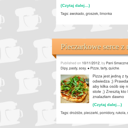
(Czytaj dalej…)
Tags:
awokado
,
groszek
,
limonka
Pieczarkowe serce z 
Published on
10/11/2012
, by
Pani Smaczn
Dipy, pasty, sosy
,
● Pizze, tarty, quiche
.
Pizza jest jedną z 
odwiedza ;) Prawda R
aby kilka osób się 
stole ;) Zresztą kto
znalazłam dawno
(Czytaj dalej…)
Tags:
drożdże
,
pieczarki
,
pomidory
,
rukola
,