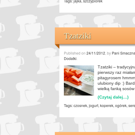
Tags:
jajka
,
szczypiorek
Tzatziki
Published on
24/11/2012
, by
Pani Smaczn
Dodatki
.
Tzatziki – tradycyj
pierwszy raz miałam
pitagyrosem hmmmmm
ulubiony dip :) Bar
wielką fanką sosów
(Czytaj dalej…)
Tags:
czosnek
,
jogurt
,
koperek
,
ogórek
,
ser