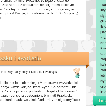
go smak tak mi przypasuje, że będę chciała go
mar
. Sos Alfredo z chedarrem stał się moim kolejnym
m. Świetny do makaronu, warzyw, chudego mięsa.
lut
…pizzy! Pasuje, i to całkiem nieźle! :) Spróbujcie! ;)
sty
u
gru
lis
paź
wrz
sie
lip
cze
oszku i awokado
maj
kwi
mar
a
in
● Dipy, pasty, sosy
,
● Dodatki
,
● Przekąski,
lut
sty
gelle, nie jest tajemnicą ;) Mam prawie wszystkie jej
gru
m nabyć każdą kolejną, którą wyda! Co poradzę…nie
 ;) Podany przepis pochodzi z „Nigella Ekspresowo”.
lis
skazuje robi się ją dosłownie w 5 minut! Przekąskę
Tut
potkanie naukowe z koleżankami. Jak się domyślacie,