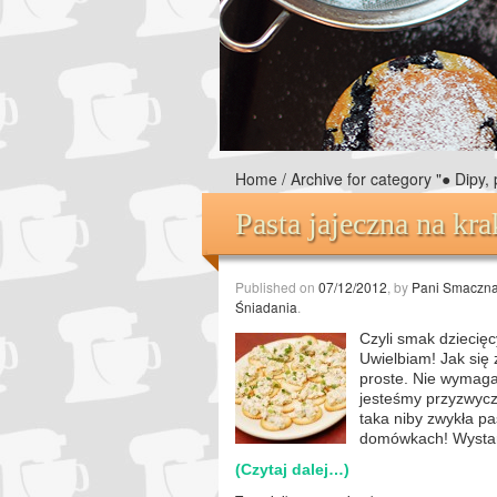
Home
/
Archive for category "● Dipy, 
Pasta jajeczna na kra
Published on
07/12/2012
, by
Pani Smaczn
Śniadania
.
Czyli smak dziecię
Uwielbiam! Jak się 
proste. Nie wymag
jesteśmy przyzwycz
taka niby zwykła pas
domówkach! Wystarc
(Czytaj dalej…)