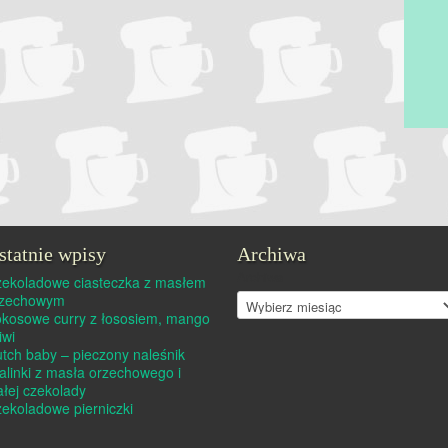
statnie wpisy
Archiwa
Archiwa
ekoladowe ciasteczka z masłem
rzechowym
kosowe curry z łososiem, mango
kiwi
tch baby – pieczony naleśnik
alinki z masła orzechowego i
ałej czekolady
ekoladowe pierniczki