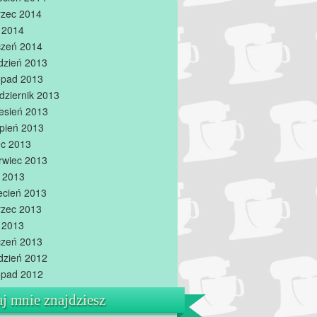
zec 2014
y 2014
czeń 2014
dzień 2013
topad 2013
dziernik 2013
esień 2013
rpień 2013
iec 2013
rwiec 2013
 2013
ecień 2013
zec 2013
y 2013
czeń 2013
dzień 2012
topad 2012
aj mnie znajdziesz