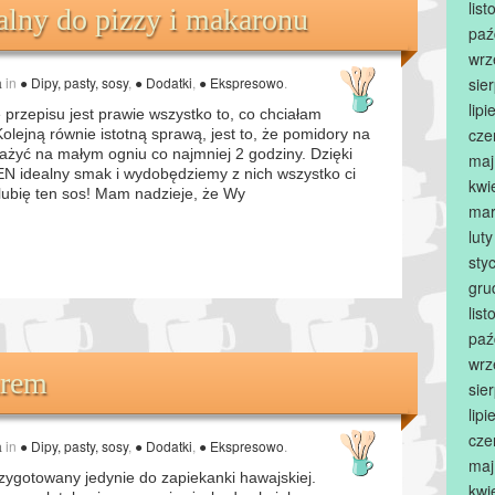
lis
lny do pizzy i makaronu
paź
wrz
a
in
● Dipy, pasty, sosy
,
● Dodatki
,
● Ekspresowo
.
sie
lip
 przepisu jest prawie wszystko to, co chciałam
cze
lejną równie istotną sprawą, jest to, że pomidory na
ażyć na małym ogniu co najmniej 2 godziny. Dzięki
maj
 idealny smak i wydobędziemy z nich wszystko ci
kwi
 lubię ten sos! Mam nadzieje, że Wy
mar
lut
sty
gru
lis
paź
wrz
arem
sie
lip
cze
a
in
● Dipy, pasty, sosy
,
● Dodatki
,
● Ekspresowo
.
maj
zygotowany jedynie do zapiekanki hawajskiej.
kwi