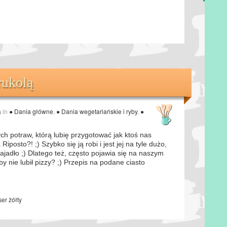
rukolą
a
in
● Dania główne
,
● Dania wegetariańskie i ryby
,
●
tych potraw, którą lubię przygotować jak ktoś nas
iposto?! ;) Szybko się ją robi i jest jej na tyle dużo,
najadło ;) Dlatego też, często pojawia się na naszym
 by nie lubił pizzy? ;) Przepis na podane ciasto
ser żółty