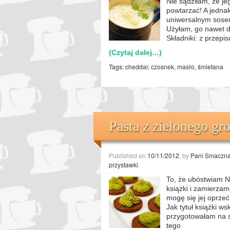
Nie sądziłam, że je
powtarzać! A jednak
uniwersalnym sose
Użyłam, go nawet do
Składniki: z przepis
(Czytaj dalej…)
Tags:
cheddar
,
czosnek
,
masło
,
śmietana
Pasta z zielonego gr
Published on
10/11/2012
, by
Pani Smaczn
przystawki
.
To, że ubóstwiam Ni
książki i zamierza
mogę się jej oprzeć
Jak tytuł książki w
przygotowałam na s
tego