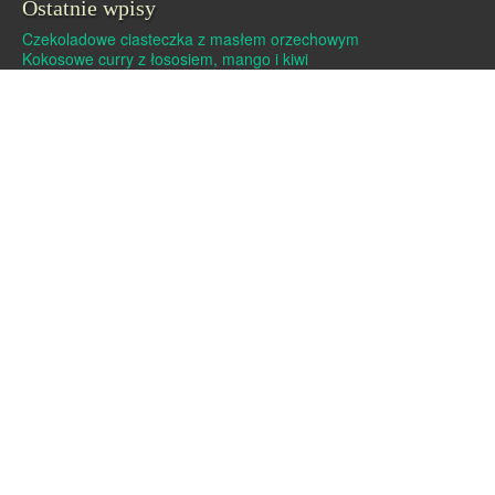
Ostatnie wpisy
Czekoladowe ciasteczka z masłem orzechowym
Kokosowe curry z łososiem, mango i kiwi
Dutch baby – pieczony naleśnik
Pralinki z masła orzechowego i białej czekolady
Czekoladowe pierniczki
Archiwa
Archiwa
Strony
Linki
O mnie
Kontakt
Polityka cookies