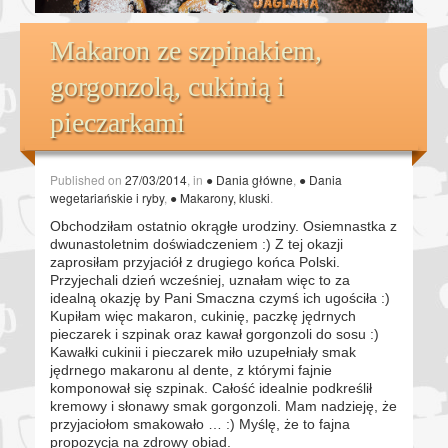
Makaron ze szpinakiem,
gorgonzolą, cukinią i
pieczarkami
Published on
27/03/2014
, in
● Dania główne
,
● Dania
wegetariańskie i ryby
,
● Makarony, kluski
.
Obchodziłam ostatnio okrągłe urodziny. Osiemnastka z
dwunastoletnim doświadczeniem :) Z tej okazji
zaprosiłam przyjaciół z drugiego końca Polski.
Przyjechali dzień wcześniej, uznałam więc to za
idealną okazję by Pani Smaczna czymś ich ugościła :)
Kupiłam więc makaron, cukinię, paczkę jędrnych
pieczarek i szpinak oraz kawał gorgonzoli do sosu :)
Kawałki cukinii i pieczarek miło uzupełniały smak
jędrnego makaronu al dente, z którymi fajnie
komponował się szpinak. Całość idealnie podkreślił
kremowy i słonawy smak gorgonzoli. Mam nadzieję, że
przyjaciołom smakowało … :) Myślę, że to fajna
propozycja na zdrowy obiad.