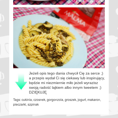
Jeżeli opis tego dania chwycił Cię za serce ;)
a przepis wydał Ci się ciekawy lub inspirujący,
będzie mi niezmiernie miło jeżeli wyrazisz
swoją radość lajkiem albo innym tweetem ;)
DZIĘKUJĘ
Tags:
cukinia
,
czosnek
,
gorgonzola
,
groszek
,
jogurt
,
makaron
,
pieczarki
,
szpinak