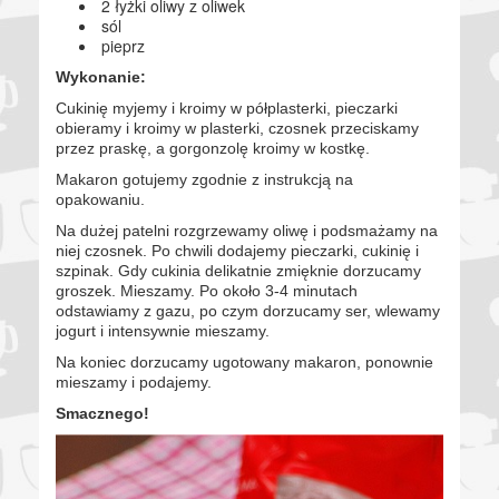
2 łyżki oliwy z oliwek
sól
pieprz
Wykonanie:
Cukinię myjemy i kroimy w półplasterki, pieczarki
obieramy i kroimy w plasterki, czosnek przeciskamy
przez praskę, a gorgonzolę kroimy w kostkę.
Makaron gotujemy zgodnie z instrukcją na
opakowaniu.
Na dużej patelni rozgrzewamy oliwę i podsmażamy na
niej czosnek. Po chwili dodajemy pieczarki, cukinię i
szpinak. Gdy cukinia delikatnie zmięknie dorzucamy
groszek. Mieszamy. Po około 3-4 minutach
odstawiamy z gazu, po czym dorzucamy ser, wlewamy
jogurt i intensywnie mieszamy.
Na koniec dorzucamy ugotowany makaron, ponownie
mieszamy i podajemy.
Smacznego!