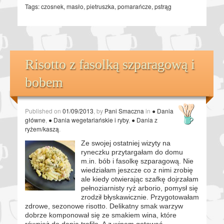
Tags:
czosnek
,
masło
,
pietruszka
,
pomarańcze
,
pstrąg
Risotto z fasolką szparagową i
bobem
Published on
01/09/2013
, by
Pani Smaczna
in
● Dania
główne
,
● Dania wegetariańskie i ryby
,
● Dania z
ryżem/kaszą
.
Ze swojej ostatniej wizyty na
ryneczku przytargałam do domu
m.in. bób i fasolkę szparagową. Nie
wiedziałam jeszcze co z nimi zrobię
ale kiedy otwierając szafkę dojrzałam
pełnoziarnisty ryż arborio, pomysł się
zrodził błyskawicznie. Przygotowałam
zdrowe, sezonowe risotto. Delikatny smak warzyw
dobrze komponował się ze smakiem wina, które
również do dania trafiło. A z winem gotować