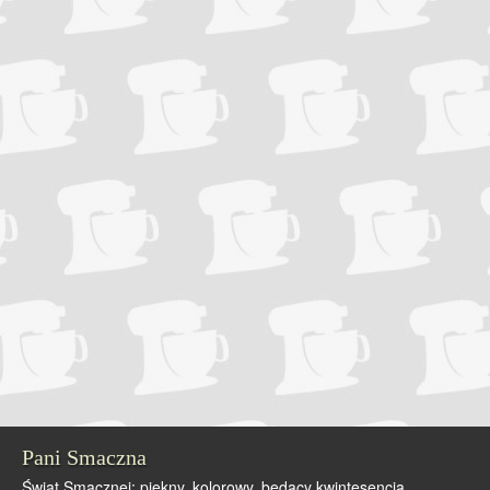
Pani Smaczna
Świat Smacznej: piękny, kolorowy, będący kwintesencją