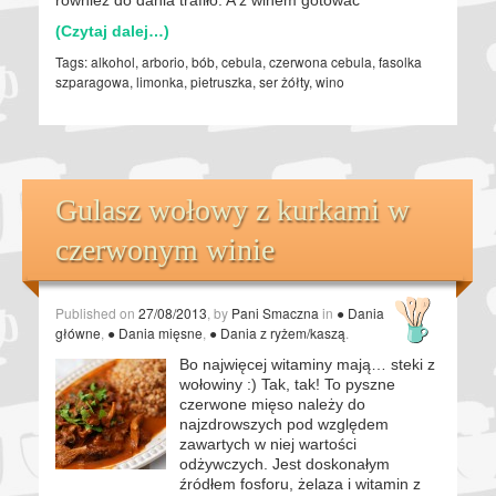
(Czytaj dalej…)
Tags:
alkohol
,
arborio
,
bób
,
cebula
,
czerwona cebula
,
fasolka
szparagowa
,
limonka
,
pietruszka
,
ser żółty
,
wino
Gulasz wołowy z kurkami w
czerwonym winie
Published on
27/08/2013
, by
Pani Smaczna
in
● Dania
główne
,
● Dania mięsne
,
● Dania z ryżem/kaszą
.
Bo najwięcej witaminy mają… steki z
wołowiny :) Tak, tak! To pyszne
czerwone mięso należy do
najzdrowszych pod względem
zawartych w niej wartości
odżywczych. Jest doskonałym
źródłem fosforu, żelaza i witamin z