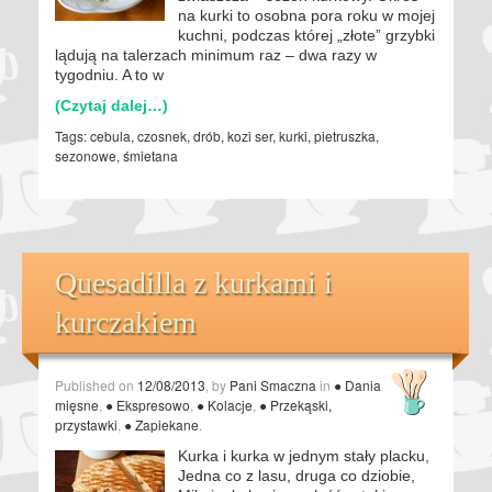
na kurki to osobna pora roku w mojej
kuchni, podczas której „złote” grzybki
lądują na talerzach minimum raz – dwa razy w
tygodniu. A to w
(Czytaj dalej…)
Tags:
cebula
,
czosnek
,
drób
,
kozi ser
,
kurki
,
pietruszka
,
sezonowe
,
śmietana
Quesadilla z kurkami i
kurczakiem
Published on
12/08/2013
, by
Pani Smaczna
in
● Dania
mięsne
,
● Ekspresowo
,
● Kolacje
,
● Przekąski,
przystawki
,
● Zapiekane
.
Kurka i kurka w jednym stały placku,
Jedna co z lasu, druga co dziobie,