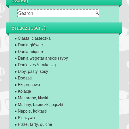
Smaczności :)
● Ciasta, ciasteczka
● Dania główne
● Dania mięsne
● Dania wegetariańskie i ryby
● Dania z ryżem/kaszą
● Dipy, pasty, sosy
● Dodatki
● Ekspresowo
● Kolacje
● Makarony, kluski
● Muffiny, babeczki, pączki
● Napoje, koktajle
● Pieczywo
● Pizze, tarty, quiche