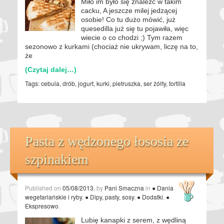
Miło im było się znaleźć w takim
cacku, A jeszcze milej jedzącej
osobie! Co tu dużo mówić, już
quesedilla już się tu pojawiła, więc
wiecie o co chodzi ;) Tym razem
sezonowo z kurkami (chociaż nie ukrywam, liczę na to,
że
(Czytaj dalej…)
Tags:
cebula
,
drób
,
jogurt
,
kurki
,
pietruszka
,
ser żółty
,
tortilla
Pasta z wędzonego łososia ze
szpinakiem
Published on
05/08/2013
, by
Pani Smaczna
in
● Dania
wegetariańskie i ryby
,
● Dipy, pasty, sosy
,
● Dodatki
,
●
Ekspresowo
.
Lubię kanapki z serem, z wędliną