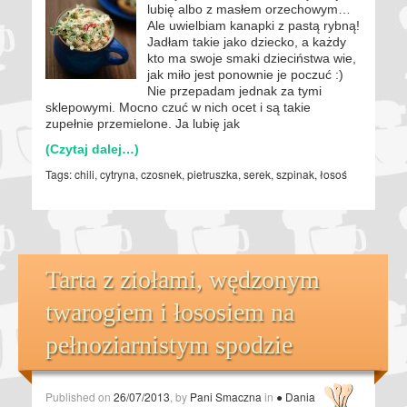
lubię albo z masłem orzechowym…
Ale uwielbiam kanapki z pastą rybną!
Jadłam takie jako dziecko, a każdy
kto ma swoje smaki dzieciństwa wie,
jak miło jest ponownie je poczuć :)
Nie przepadam jednak za tymi
sklepowymi. Mocno czuć w nich ocet i są takie
zupełnie przemielone. Ja lubię jak
(Czytaj dalej…)
Tags:
chili
,
cytryna
,
czosnek
,
pietruszka
,
serek
,
szpinak
,
łosoś
Tarta z ziołami, wędzonym
twarogiem i łososiem na
pełnoziarnistym spodzie
Published on
26/07/2013
, by
Pani Smaczna
in
● Dania