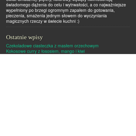
świadomego dążenia do celu i wytrwałości, a co najważniejsze
wypełniony po brzegi ogromnym zapałem do gotowania,
pieczenia, smażenia jednym słowem do wyczyniania
magicznych rzeczy w świecie kuchni :)
Ostatnie wpisy
Czekoladowe ciasteczka z masłem orzechowym
Kokosowe curry z łososiem, mango i kiwi
Dutch baby – pieczony naleśnik
Pralinki z masła orzechowego i białej czekolady
Czekoladowe pierniczki
Archiwa
Archiwa
Strony
Linki
O mnie