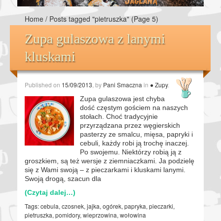
Home
/
Posts tagged "pietruszka"
(Page 5)
Zupa gulaszowa z lanymi
kluskami
Published on
15/09/2013
, by
Pani Smaczna
in
● Zupy
.
Zupa gulaszowa jest chyba
dość częstym gościem na naszych
stołach. Choć tradycyjnie
przyrządzana przez węgierskich
pasterzy ze smalcu, mięsa, papryki i
cebuli, każdy robi ją trochę inaczej.
Po swojemu. Niektórzy robią ją z
groszkiem, są też wersje z ziemniaczkami. Ja podzielę
się z Wami swoją – z pieczarkami i kluskami lanymi.
Swoją drogą, szacun dla
(Czytaj dalej…)
Tags:
cebula
,
czosnek
,
jajka
,
ogórek
,
papryka
,
pieczarki
,
pietruszka
,
pomidory
,
wieprzowina
,
wołowina