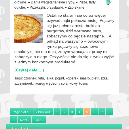
główne
,
● Dania wegetariańskie i ryby
,
● Pizze, tarty,
quiche
,
● Przekąski, przystawki
,
● Zapiekane
.
Ostatnio staram się coraz więcej
używać mąki pełnoziarnistej. Pojawiły
się już pełnoziarniste bułki do
burgerów, dziś wytrawna tarta,
zobaczymy co będzie następne… A
odkąd na warzywno – owocowym
rynku pojawiły się sezonowe
smakołyki, nie ma dnia, żebym wracając z pracy nie
zahaczyła o niego. Oczywiście nie da się z rynku wyjść
z jednym konkretnym produktem!
(Czytaj dalej…)
Tags:
czosnek
,
feta
,
jajka
,
jogurt
,
koperek
,
masło
,
pietruszka
,
szczypiorek
,
twaróg wędzony solankowy
,
łosoś
Page 5 of 10
‹ Previous
1
2
3
4
5
6
7
8
9
Next ›
Last »
Szukaj