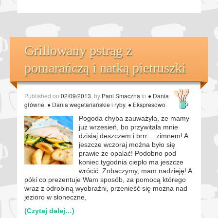
Grillowany pstrąg z
pomarańczą i natką pietruszki
Published on
02/09/2013
, by
Pani Smaczna
in
● Dania
główne
,
● Dania wegetariańskie i ryby
,
● Ekspresowo
.
Pogoda chyba zauważyła, że mamy
już wrzesień, bo przywitała mnie
dzisiaj deszczem i brrr… zimnem! A
jeszcze wczoraj można było się
prawie że opalać! Podobno pod
koniec tygodnia ciepło ma jeszcze
wrócić. Zobaczymy, mam nadzieję! A
póki co prezentuje Wam sposób, za pomocą którego
wraz z odrobiną wyobraźni, przenieść się można nad
jezioro w słoneczne,
(Czytaj dalej…)