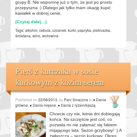
grupy B. Nie wspomnę już o tym, że jest po prostu
przepyszna :) Dlatego jak tylko mam okazję kupić
kawałek w dobrej cenie,
(Czytaj dalej…)
Tags:
alkohol
,
cebula
,
czosnek
,
kurki
,
papryka
,
pietruszka
,
śmietana
,
wino
,
wołowina
Pierś z kurczaka w sosie
kurkowym z kozim serem
Published on
22/08/2013
, by
Pani Smaczna
in
● Dania
główne
,
● Dania mięsne
,
● Dania z ryżem/kaszą
.
Chcecie czy nie, letnie dni dobiegają
końca. Na szczęście jest coś, co
pozwala mi nie załamać się faktem
mijającego lata. Sezon grzybowy! :) A
zwłaszcza – sezon kurkowy. Okres