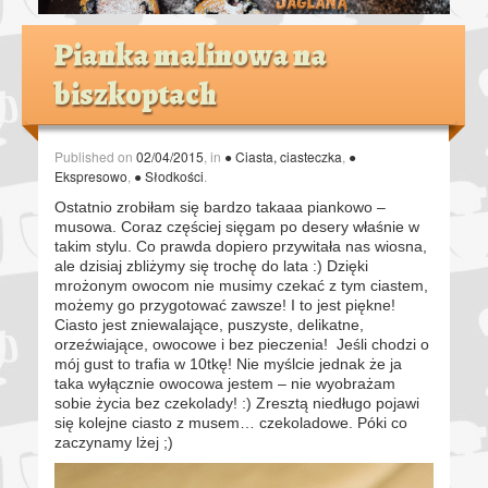
Pianka malinowa na
biszkoptach
Published on
02/04/2015
, in
● Ciasta, ciasteczka
,
●
Ekspresowo
,
● Słodkości
.
Ostatnio zrobiłam się bardzo takaaa piankowo –
musowa. Coraz częściej sięgam po desery właśnie w
takim stylu. Co prawda dopiero przywitała nas wiosna,
ale dzisiaj zbliżymy się trochę do lata :) Dzięki
mrożonym owocom nie musimy czekać z tym ciastem,
możemy go przygotować zawsze! I to jest piękne!
Ciasto jest zniewalające, puszyste, delikatne,
orzeźwiające, owocowe i bez pieczenia! Jeśli chodzi o
mój gust to trafia w 10tkę! Nie myślcie jednak że ja
taka wyłącznie owocowa jestem – nie wyobrażam
sobie życia bez czekolady! :) Zresztą niedługo pojawi
się kolejne ciasto z musem… czekoladowe. Póki co
zaczynamy lżej ;)