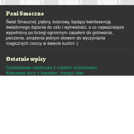
Pani Smaczna
Świat Smacznej: piękny, kolorowy, będący kwintesencją
świadomego dążenia do celu i wytrwałości, a co najważniejsze
wypełniony po brzegi ogromnym zapałem do gotowania,
pieczenia, smażenia jednym słowem do wyczyniania
magicznych rzeczy w świecie kuchni :)
Ostatnie wpisy
Czekoladowe ciasteczka z masłem orzechowym
Kokosowe curry z łososiem, mango i kiwi
Dutch baby – pieczony naleśnik
Pralinki z masła orzechowego i białej czekolady
Czekoladowe pierniczki
Archiwa
Archiwa