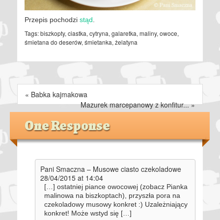
Przepis pochodzi
stąd
.
Tags:
biszkopty
,
ciastka
,
cytryna
,
galaretka
,
maliny
,
owoce
,
śmietana do deserów
,
śmietanka
,
żelatyna
«
Babka kajmakowa
Mazurek marcepanowy z konfitur...
»
One Response
Pani Smaczna – Musowe ciasto czekoladowe
28/04/2015 at 14:04
[…] ostatniej piance owocowej (zobacz Pianka
malinowa na biszkoptach), przyszła pora na
czekoladowy musowy konkret :) Uzależniający
konkret! Może wstyd się […]