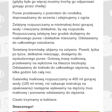
(gdyby było go więcej musimy trochę go odparować
gotując przez chwilę).
Puree przelewamy z powrotem do rondelka,
doprowadzamy do wrzenia i zdejmujemy z ognia.
Żelatynę rozpuszczamy w minimalnej ilości gorącej
wody i mieszamy dokładnie, by się rozpuściła.
Rozpuszczaną żelatynę bez grudek dodajemy do
malinowego puree i dokładnie mieszamy. Odstawiamy
do całkowitego ostudzenia.
Śmietanę kremówkę ubijamy na sztywno. Powoli, łyżka
po łyżce, delikatnie mieszając, dodajemy do
wystudzonego puree. Gotową masę malinową
przelewamy na wyłożone na blaszce biszkopty.
Odstawiamy do lodówki do całkowitego stężenia, na
kilka godzin lub całą noc.
Galaretkę malinową rozpuszczamy w 400 ml gorącej
wody (100 ml mniej, niż nakazuje instrukcja na
opakowaniu) następnie wylewamy na stężony mus
malinowy i ponownie odstawiamy do stężenia.
Ciasto trzymamy w lodówce.
Smacznego!