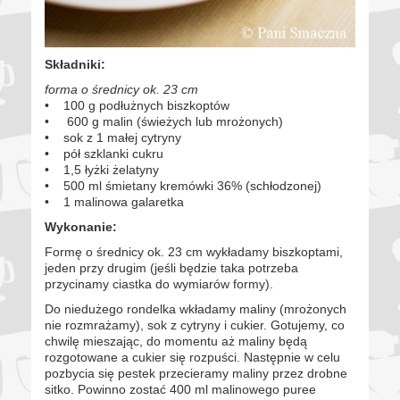
Składniki:
forma o średnicy ok. 23 cm
• 100 g podłużnych biszkoptów
• 600 g malin (świeżych lub mrożonych)
• sok z 1 małej cytryny
• pół szklanki cukru
• 1,5 łyżki żelatyny
• 500 ml śmietany kremówki 36% (schłodzonej)
• 1 malinowa galaretka
Wykonanie:
Formę o średnicy ok. 23 cm wykładamy biszkoptami,
jeden przy drugim (jeśli będzie taka potrzeba
przycinamy ciastka do wymiarów formy).
Do niedużego rondelka wkładamy maliny (mrożonych
nie rozmrażamy), sok z cytryny i cukier. Gotujemy, co
chwilę mieszając, do momentu aż maliny będą
rozgotowane a cukier się rozpuści. Następnie w celu
pozbycia się pestek przecieramy maliny przez drobne
sitko. Powinno zostać 400 ml malinowego puree