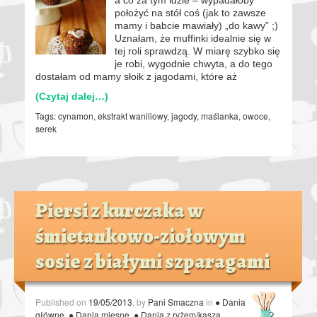
położyć na stół coś (jak to zawsze
mamy i babcie mawiały) „do kawy” ;)
Uznałam, że muffinki idealnie się w
tej roli sprawdzą. W miarę szybko się
je robi, wygodnie chwyta, a do tego
dostałam od mamy słoik z jagodami, które aż
(Czytaj dalej…)
Tags:
cynamon
,
ekstrakt waniliowy
,
jagody
,
maślanka
,
owoce
,
serek
Piersi z kurczaka w
śmietankowo-ziołowym
sosie z białymi szparagami
Published on
19/05/2013
, by
Pani Smaczna
in
● Dania
główne
,
● Dania mięsne
,
● Dania z ryżem/kaszą
.