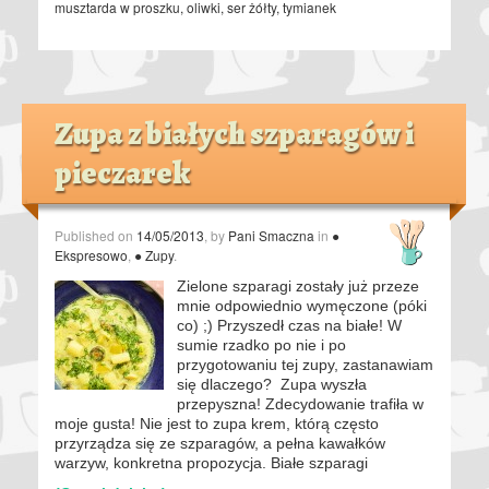
musztarda w proszku
,
oliwki
,
ser żółty
,
tymianek
Zupa z białych szparagów i
pieczarek
Published on
14/05/2013
, by
Pani Smaczna
in
●
Ekspresowo
,
● Zupy
.
Zielone szparagi zostały już przeze
mnie odpowiednio wymęczone (póki
co) ;) Przyszedł czas na białe! W
sumie rzadko po nie i po
przygotowaniu tej zupy, zastanawiam
się dlaczego? Zupa wyszła
przepyszna! Zdecydowanie trafiła w
moje gusta! Nie jest to zupa krem, którą często
przyrządza się ze szparagów, a pełna kawałków
warzyw, konkretna propozycja. Białe szparagi