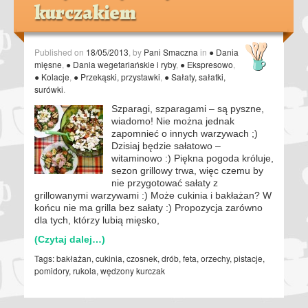
kurczakiem
Published on
18/05/2013
, by
Pani Smaczna
in
● Dania
mięsne
,
● Dania wegetariańskie i ryby
,
● Ekspresowo
,
● Kolacje
,
● Przekąski, przystawki
,
● Sałaty, sałatki,
surówki
.
Szparagi, szparagami – są pyszne,
wiadomo! Nie można jednak
zapomnieć o innych warzywach ;)
Dzisiaj będzie sałatowo –
witaminowo :) Piękna pogoda króluje,
sezon grillowy trwa, więc czemu by
nie przygotować sałaty z
grillowanymi warzywami :) Może cukinia i bakłażan? W
końcu nie ma grilla bez sałaty :) Propozycja zarówno
dla tych, którzy lubią mięsko,
(Czytaj dalej…)
Tags:
bakłażan
,
cukinia
,
czosnek
,
drób
,
feta
,
orzechy
,
pistacje
,
pomidory
,
rukola
,
wędzony kurczak