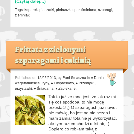
(Czytaj dalej…)
Tags:
koperek
,
pieczarki
,
pietruszka
,
por
,
śmietana
,
szparagi
,
ziemniaki
Frittata z zielonymi
szparagami i cukinią
Published on
12/05/2013
, by
Pani Smaczna
in
● Dania
wegetariańskie i ryby
,
● Ekspresowo
,
● Przekąski,
przystawki
,
● Śniadania
,
● Zapiekane
.
Tak to już ze mną jest, że jak raz mi
się coś spodoba, to nie mogę
przestać! ;) O szparagach już nawet
nie mówię, bo jest na nie sezon i
mam zamiar totalnie je wykorzystać,
ale tym razem chodzi o frittatę :)
Dopiero co robiłam taką z