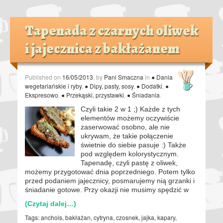
Tapenada z czarnych oliwek
i jajecznica z bakłażanem
Published on
16/05/2013
, by
Pani Smaczna
in
● Dania
wegetariańskie i ryby
,
● Dipy, pasty, sosy
,
● Dodatki
,
●
Ekspresowo
,
● Przekąski, przystawki
,
● Śniadania
.
Czyli takie 2 w 1 ;) Każde z tych
elementów możemy oczywiście
zaserwować osobno, ale nie
ukrywam, że takie połączenie
świetnie do siebie pasuje :) Także
pod względem kolorystycznym.
Tapenadę, czyli pastę z oliwek,
możemy przygotować dnia poprzedniego. Potem tylko
przed podaniem jajecznicy, posmarujemy nią grzanki i
śniadanie gotowe. Przy okazji nie musimy spędzić w
(Czytaj dalej…)
Tags:
anchois
,
bakłażan
,
cytryna
,
czosnek
,
jajka
,
kapary
,