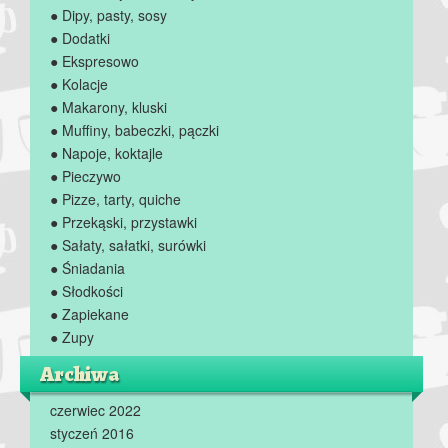
● Dipy, pasty, sosy
● Dodatki
● Ekspresowo
● Kolacje
● Makarony, kluski
● Muffiny, babeczki, pączki
● Napoje, koktajle
● Pieczywo
● Pizze, tarty, quiche
● Przekąski, przystawki
● Sałaty, sałatki, surówki
● Śniadania
● Słodkości
● Zapiekane
● Zupy
Archiwa
czerwiec 2022
styczeń 2016