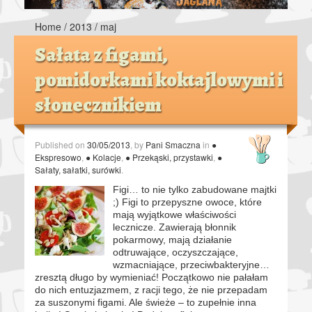
Home
/
2013
/
maj
Sałata z figami,
pomidorkami koktajlowymi i
słonecznikiem
Published on
30/05/2013
, by
Pani Smaczna
in
●
Ekspresowo
,
● Kolacje
,
● Przekąski, przystawki
,
●
Sałaty, sałatki, surówki
.
Figi… to nie tylko zabudowane majtki
;) Figi to przepyszne owoce, które
mają wyjątkowe właściwości
lecznicze. Zawierają błonnik
pokarmowy, mają działanie
odtruwające, oczyszczające,
wzmacniające, przeciwbakteryjne…
zresztą długo by wymieniać! Początkowo nie pałałam
do nich entuzjazmem, z racji tego, że nie przepadam
za suszonymi figami. Ale świeże – to zupełnie inna