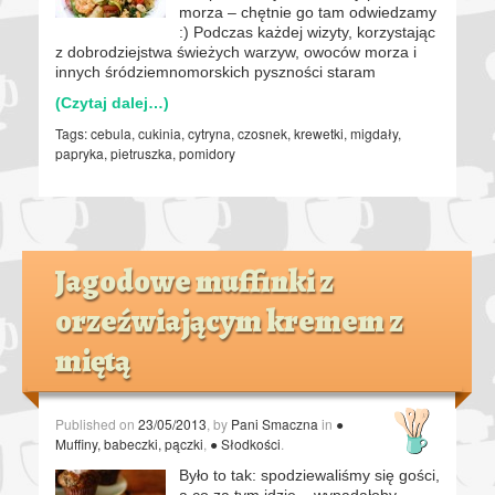
morza – chętnie go tam odwiedzamy
:) Podczas każdej wizyty, korzystając
z dobrodziejstwa świeżych warzyw, owoców morza i
innych śródziemnomorskich pyszności staram
(Czytaj dalej…)
Tags:
cebula
,
cukinia
,
cytryna
,
czosnek
,
krewetki
,
migdały
,
papryka
,
pietruszka
,
pomidory
Jagodowe muffinki z
orzeźwiającym kremem z
miętą
Published on
23/05/2013
, by
Pani Smaczna
in
●
Muffiny, babeczki, pączki
,
● Słodkości
.
Było to tak: spodziewaliśmy się gości,
a co za tym idzie – wypadałoby