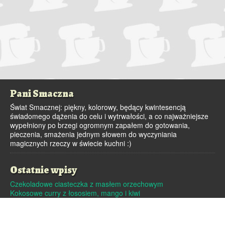
Pani Smaczna
Świat Smacznej: piękny, kolorowy, będący kwintesencją
świadomego dążenia do celu i wytrwałości, a co najważniejsze
wypełniony po brzegi ogromnym zapałem do gotowania,
pieczenia, smażenia jednym słowem do wyczyniania
magicznych rzeczy w świecie kuchni :)
Ostatnie wpisy
Czekoladowe ciasteczka z masłem orzechowym
Kokosowe curry z łososiem, mango i kiwi
Dutch baby – pieczony naleśnik
Pralinki z masła orzechowego i białej czekolady
Czekoladowe pierniczki