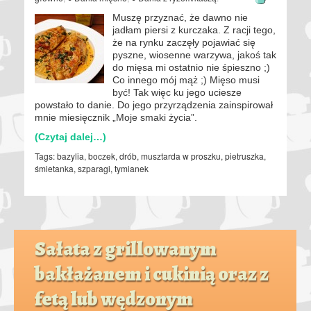
Muszę przyznać, że dawno nie
jadłam piersi z kurczaka. Z racji tego,
że na rynku zaczęły pojawiać się
pyszne, wiosenne warzywa, jakoś tak
do mięsa mi ostatnio nie śpieszno ;)
Co innego mój mąż ;) Mięso musi
być! Tak więc ku jego uciesze
powstało to danie. Do jego przyrządzenia zainspirował
mnie miesięcznik „Moje smaki życia”.
(Czytaj dalej…)
Tags:
bazylia
,
boczek
,
drób
,
musztarda w proszku
,
pietruszka
,
śmietanka
,
szparagi
,
tymianek
Sałata z grillowanym
bakłażanem i cukinią oraz z
fetą lub wędzonym