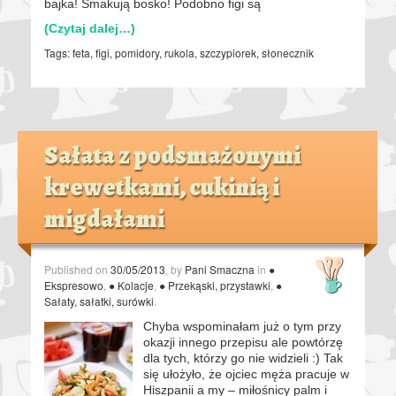
bajka! Smakują bosko! Podobno figi są
(Czytaj dalej…)
Tags:
feta
,
figi
,
pomidory
,
rukola
,
szczypiorek
,
słonecznik
Sałata z podsmażonymi
krewetkami, cukinią i
migdałami
Published on
30/05/2013
, by
Pani Smaczna
in
●
Ekspresowo
,
● Kolacje
,
● Przekąski, przystawki
,
●
Sałaty, sałatki, surówki
.
Chyba wspominałam już o tym przy
okazji innego przepisu ale powtórzę
dla tych, którzy go nie widzieli :) Tak
się ułożyło, że ojciec męża pracuje w
Hiszpanii a my – miłośnicy palm i