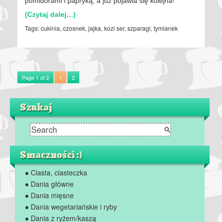
pomidorami i papryką, a już pojawia się kolejna!
(Czytaj dalej…)
Tags:
cukinia
,
czosnek
,
jajka
,
kozi ser
,
szparagi
,
tymianek
Page 1 of 2
1
2
Szukaj
Smaczności :)
● Ciasta, ciasteczka
● Dania główne
● Dania mięsne
● Dania wegetariańskie i ryby
● Dania z ryżem/kaszą