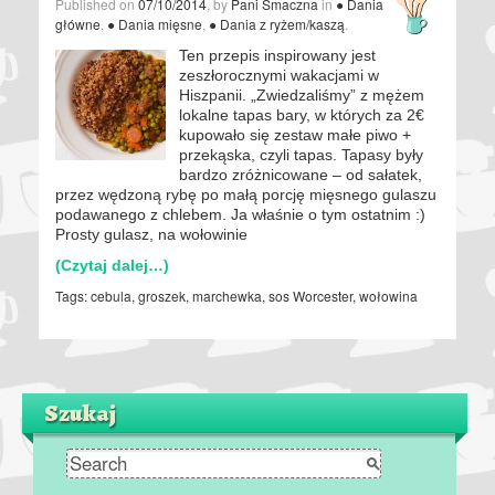
Published on
07/10/2014
, by
Pani Smaczna
in
● Dania
główne
,
● Dania mięsne
,
● Dania z ryżem/kaszą
.
Ten przepis inspirowany jest
zeszłorocznymi wakacjami w
Hiszpanii. „Zwiedzaliśmy” z mężem
lokalne tapas bary, w których za 2€
kupowało się zestaw małe piwo +
przekąska, czyli tapas. Tapasy były
bardzo zróżnicowane – od sałatek,
przez wędzoną rybę po małą porcję mięsnego gulaszu
podawanego z chlebem. Ja właśnie o tym ostatnim :)
Prosty gulasz, na wołowinie
(Czytaj dalej…)
Tags:
cebula
,
groszek
,
marchewka
,
sos Worcester
,
wołowina
Szukaj