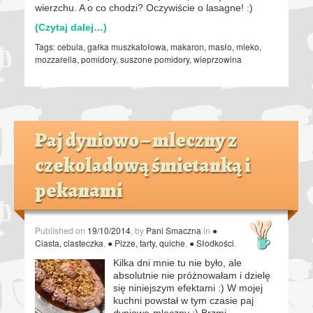
wierzchu. A o co chodzi? Oczywiście o lasagne! :)
(Czytaj dalej…)
Tags:
cebula
,
gałka muszkatołowa
,
makaron
,
masło
,
mleko
,
mozzarella
,
pomidory
,
suszone pomidory
,
wieprzowina
Paj dyniowo – mleczny z
czekoladową śmietanką i
pekanami
Published on
19/10/2014
, by
Pani Smaczna
in
●
Ciasta, ciasteczka
,
● Pizze, tarty, quiche
,
● Słodkości
.
Kilka dni mnie tu nie było, ale
absolutnie nie próżnowałam i dzielę
się niniejszym efektami :) W mojej
kuchni powstał w tym czasie paj
dyniowo-mleczny :) Brzmi