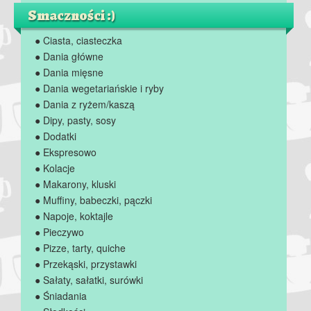
Smaczności :)
● Ciasta, ciasteczka
● Dania główne
● Dania mięsne
● Dania wegetariańskie i ryby
● Dania z ryżem/kaszą
● Dipy, pasty, sosy
● Dodatki
● Ekspresowo
● Kolacje
● Makarony, kluski
● Muffiny, babeczki, pączki
● Napoje, koktajle
● Pieczywo
● Pizze, tarty, quiche
● Przekąski, przystawki
● Sałaty, sałatki, surówki
● Śniadania