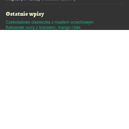
Ostatnie wpisy
Czekoladowe ciasteczka z masłem orzechowym
Kokosowe curry z łososiem, mango i kiwi
Dutch baby – pieczony naleśnik
Pralinki z masła orzechowego i białej czekolady
Czekoladowe pierniczki
Archiwa
Archiwa
Strony
Linki
O mnie
Kontakt
Polityka cookies