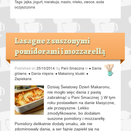
Tags:
jajka
,
jogurt
,
marakuja
,
masło
,
mleko
,
owoce
,
soda
oczyszczona
Lasagne z suszonymi
pomidorami i mozzarellą
Published on
25/10/2014
, by
Pani Smaczna
in
● Dania
główne
,
● Dania mięsne
,
● Makarony, kluski
,
●
Zapiekane
.
Dzisiaj Światowy Dzień Makaronu,
nie mogło więc dania z pastą
zabraknąć u Pani Smacznej :) W tym
roku postawiłam na danie klasyczne,
ale przepyszne. Lekko
zmodyfikowane, bo dodałam
suszone pomidory i mozzarellę.
Pomidory delikatnie dodały smaku, ale nie
zdominowały dania, a ser fajnie zapiekł się na