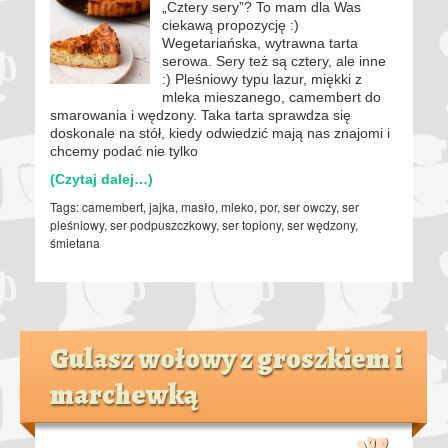
„Cztery sery”? To mam dla Was
ciekawą propozycję :)
Wegetariańska, wytrawna tarta
serowa. Sery też są cztery, ale inne
:) Pleśniowy typu lazur, miękki z
mleka mieszanego, camembert do
smarowania i wędzony. Taka tarta sprawdza się
doskonale na stół, kiedy odwiedzić mają nas znajomi i
chcemy podać nie tylko
(Czytaj dalej…)
Tags:
camembert
,
jajka
,
masło
,
mleko
,
por
,
ser owczy
,
ser
pleśniowy
,
ser podpuszczkowy
,
ser topiony
,
ser wędzony
,
śmietana
Gulasz wołowy z groszkiem i
marchewką