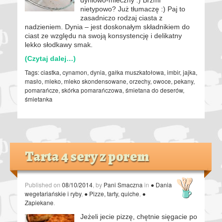
nietypowo? Już tłumaczę :) Paj to
zasadniczo rodzaj ciasta z
nadzieniem. Dynia – jest doskonałym składnikiem do
ciast ze względu na swoją konsystencję i delikatny
lekko słodkawy smak.
(Czytaj dalej…)
Tags:
ciastka
,
cynamon
,
dynia
,
gałka muszkatołowa
,
imbir
,
jajka
,
masło
,
mleko
,
mleko skondensowane
,
orzechy
,
owoce
,
pekany
,
pomarańcze
,
skórka pomarańczowa
,
śmietana do deserów
,
śmietanka
Tarta 4 sery z porem
Published on
08/10/2014
, by
Pani Smaczna
in
● Dania
wegetariańskie i ryby
,
● Pizze, tarty, quiche
,
●
Zapiekane
.
Jeżeli jecie pizzę, chętnie sięgacie po