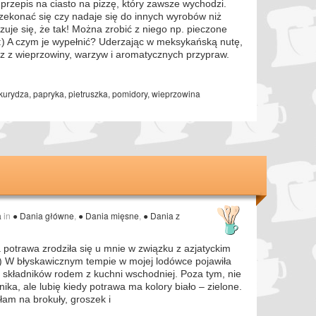
przepis na ciasto na pizzę, który zawsze wychodzi.
zekonać się czy nadaje się do innych wyrobów niż
azuje się, że tak! Można zrobić z niego np. pieczone
ki! :) A czym je wypełnić? Uderzając w meksykańską nutę,
z z wieprzowiny, warzyw i aromatycznych przypraw.
kurydza
,
papryka
,
pietruszka
,
pomidory
,
wieprzowina
a
in
● Dania główne
,
● Dania mięsne
,
● Dania z
 potrawa zrodziła się u mnie w związku z azjatyckim
;) W błyskawicznym tempie w mojej lodówce pojawiła
ść składników rodem z kuchni wschodniej. Poza tym, nie
ika, ale lubię kiedy potrawa ma kolory biało – zielone.
łam na brokuły, groszek i