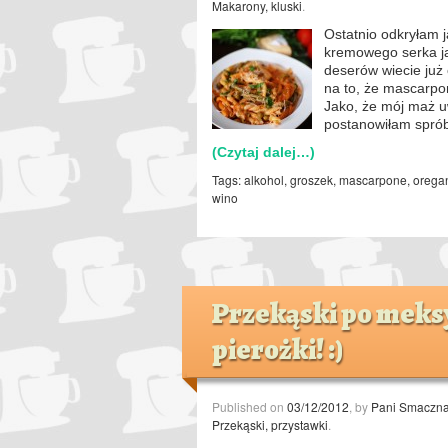
Makarony, kluski
.
Ostatnio odkryłam 
kremowego serka ja
deserów wiecie już 
na to, że mascarpo
Jako, że mój maż u
postanowiłam spró
(Czytaj dalej…)
Tags:
alkohol
,
groszek
,
mascarpone
,
orega
wino
Przekąski po meksy
pierożki! :)
Published on
03/12/2012
, by
Pani Smaczn
Przekąski, przystawki
.