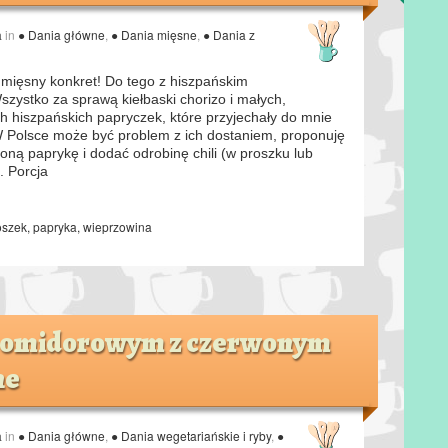
a
in
● Dania główne
,
● Dania mięsne
,
● Dania z
 mięsny konkret! Do tego z hiszpańskim
ystko za sprawą kiełbaski chorizo i małych,
ch hiszpańskich papryczek, które przyjechały do mnie
 W Polsce może być problem z ich dostaniem, proponuję
eloną paprykę i dodać odrobinę chili (w proszku lub
. Porcja
oszek
,
papryka
,
wieprzowina
pomidorowym z czerwonym
ne
a
in
● Dania główne
,
● Dania wegetariańskie i ryby
,
●