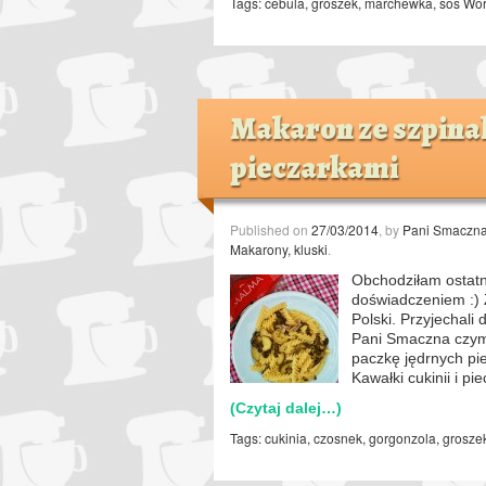
Tags:
cebula
,
groszek
,
marchewka
,
sos Wor
Makaron ze szpinak
pieczarkami
Published on
27/03/2014
, by
Pani Smaczn
Makarony, kluski
.
Obchodziłam ostatn
doświadczeniem :) Z
Polski. Przyjechali
Pani Smaczna czymś
paczkę jędrnych pie
Kawałki cukinii i pi
(Czytaj dalej…)
Tags:
cukinia
,
czosnek
,
gorgonzola
,
grosze