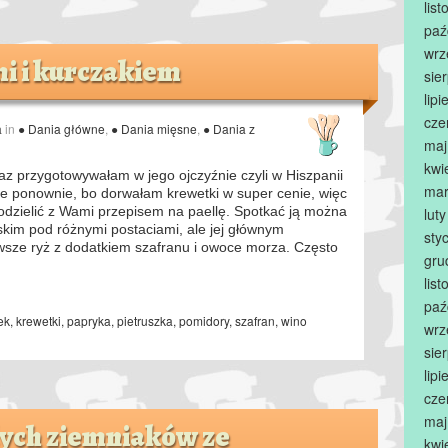
lis
paź
wrz
i i kurczakiem
sie
lip
cze
a
in
● Dania główne
,
● Dania mięsne
,
● Dania z
maj
kwi
az przygotowywałam w jego ojczyźnie czyli w Hiszpanii
mar
 je ponownie, bo dorwałam krewetki w super cenie, więc
odzielić z Wami przepisem na paellę. Spotkać ją można
lut
skim pod różnymi postaciami, ale jej głównym
sty
awsze ryż z dodatkiem szafranu i owoce morza. Często
gru
lis
paź
ek
,
krewetki
,
papryka
,
pietruszka
,
pomidory
,
szafran
,
wino
wrz
sie
lip
cze
maj
ych ziemniaków ze
kwi