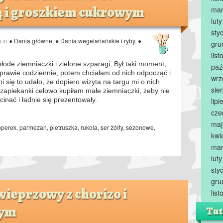
ą i groszkiem cukrowym
mar
lut
sty
a
in
● Dania główne
,
● Dania wegetariańskie i ryby
,
●
gru
lis
młode ziemniaczki i zielone szparagi. Był taki moment,
paź
 prawie codziennie, potem chciałam od nich odpocząć i
wrz
i się to udało, że dopiero wizyta na targu mi o nich
sie
 zapiekanki celowo kupiłam małe ziemniaczki, żeby nie
cinać i ładnie się prezentowały.
lip
cze
maj
operek
,
parmezan
,
pietruszka
,
rukola
,
ser żółty
,
sezonowe
,
kwi
mar
lut
sty
gru
wieprzowy z chorizo i
lis
wym
Tut