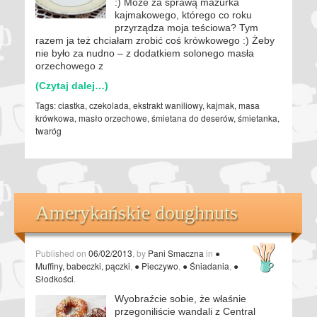
:) Może za sprawą mazurka
kajmakowego, którego co roku
przyrządza moja teściowa? Tym
razem ja też chciałam zrobić coś krówkowego :) Żeby
nie było za nudno – z dodatkiem solonego masła
orzechowego z
(Czytaj dalej…)
Tags:
ciastka
,
czekolada
,
ekstrakt waniliowy
,
kajmak
,
masa
krówkowa
,
masło orzechowe
,
śmietana do deserów
,
śmietanka
,
twaróg
Amerykańskie doughnuts
Published on
06/02/2013
, by
Pani Smaczna
in
●
Muffiny, babeczki, pączki
,
● Pieczywo
,
● Śniadania
,
●
Słodkości
.
Wyobraźcie sobie, że właśnie
przegoniliście wandali z Central