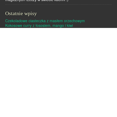
Ostatnie wpisy
Czekoladowe ciasteczka z masłem orzechowym
Kokosowe curry z łososiem, mango i kiwi
Dutch baby – pieczony naleśnik
Pralinki z masła orzechowego i białej czekolady
Czekoladowe pierniczki
Archiwa
Archiwa
Strony
Linki
O mnie
Kontakt
Polityka cookies