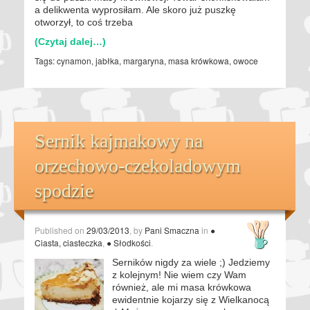
a delikwenta wyprosiłam. Ale skoro już puszkę
otworzył, to coś trzeba
(Czytaj dalej…)
Tags:
cynamon
,
jabłka
,
margaryna
,
masa krówkowa
,
owoce
Sernik kajmakowy na
orzechowo-czekoladowym
spodzie
Published on
29/03/2013
, by
Pani Smaczna
in
●
Ciasta, ciasteczka
,
● Słodkości
.
Serników nigdy za wiele ;) Jedziemy
z kolejnym! Nie wiem czy Wam
również, ale mi masa krówkowa
ewidentnie kojarzy się z Wielkanocą