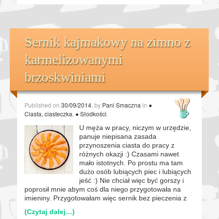
Sernik kajmakowy na zimno z
karmelizowanymi
brzoskwiniami
Published on
30/09/2014
, by
Pani Smaczna
in
●
Ciasta, ciasteczka
,
● Słodkości
.
U męża w pracy, niczym w urzędzie,
panuje niepisana zasada
przynoszenia ciasta do pracy z
różnych okazji :) Czasami nawet
mało istotnych. Po prostu ma tam
dużo osób lubiących piec i lubiących
jeść :) Nie chciał więc być gorszy i
poprosił mnie abym coś dla niego przygotowała na
imieniny. Przygotowałam więc sernik bez pieczenia z
(Czytaj dalej…)