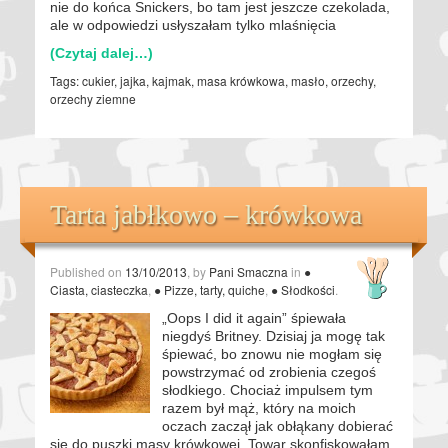
nie do końca Snickers, bo tam jest jeszcze czekolada,
ale w odpowiedzi usłyszałam tylko mlaśnięcia
(Czytaj dalej…)
Tags:
cukier
,
jajka
,
kajmak
,
masa krówkowa
,
masło
,
orzechy
,
orzechy ziemne
Tarta jabłkowo – krówkowa
Published on
13/10/2013
, by
Pani Smaczna
in
●
Ciasta, ciasteczka
,
● Pizze, tarty, quiche
,
● Słodkości
.
„Oops I did it again” śpiewała
niegdyś Britney. Dzisiaj ja mogę tak
śpiewać, bo znowu nie mogłam się
powstrzymać od zrobienia czegoś
słodkiego. Chociaż impulsem tym
razem był mąż, który na moich
oczach zaczął jak obłąkany dobierać
się do puszki masy krówkowej. Towar skonfiskowałam