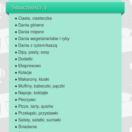
Smaczności :)
● Ciasta, ciasteczka
● Dania główne
● Dania mięsne
● Dania wegetariańskie i ryby
● Dania z ryżem/kaszą
● Dipy, pasty, sosy
● Dodatki
● Ekspresowo
● Kolacje
● Makarony, kluski
● Muffiny, babeczki, pączki
● Napoje, koktajle
● Pieczywo
● Pizze, tarty, quiche
● Przekąski, przystawki
● Sałaty, sałatki, surówki
● Śniadania