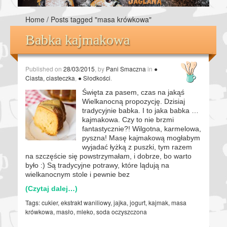
Home
/
Posts tagged "masa krówkowa"
Babka kajmakowa
Published on
28/03/2015
, by
Pani Smaczna
in
●
Ciasta, ciasteczka
,
● Słodkości
.
Święta za pasem, czas na jakąś
Wielkanocną propozycję. Dzisiaj
tradycyjnie babka. I to jaka babka …
kajmakowa. Czy to nie brzmi
fantastycznie?! Wilgotna, karmelowa,
pyszna! Masę kajmakową mogłabym
wyjadać łyżką z puszki, tym razem
na szczęście się powstrzymałam, i dobrze, bo warto
było :) Są tradycyjne potrawy, które lądują na
wielkanocnym stole i pewnie bez
(Czytaj dalej…)
Tags:
cukier
,
ekstrakt waniliowy
,
jajka
,
jogurt
,
kajmak
,
masa
krówkowa
,
masło
,
mleko
,
soda oczyszczona