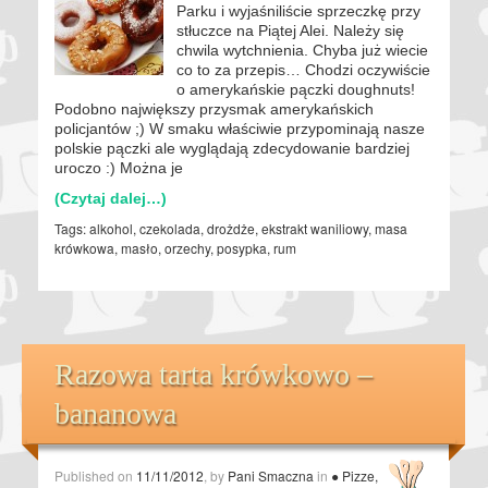
Parku i wyjaśniliście sprzeczkę przy
stłuczce na Piątej Alei. Należy się
chwila wytchnienia. Chyba już wiecie
co to za przepis… Chodzi oczywiście
o amerykańskie pączki doughnuts!
Podobno największy przysmak amerykańskich
policjantów ;) W smaku właściwie przypominają nasze
polskie pączki ale wyglądają zdecydowanie bardziej
uroczo :) Można je
(Czytaj dalej…)
Tags:
alkohol
,
czekolada
,
drożdże
,
ekstrakt waniliowy
,
masa
krówkowa
,
masło
,
orzechy
,
posypka
,
rum
Razowa tarta krówkowo –
bananowa
Published on
11/11/2012
, by
Pani Smaczna
in
● Pizze,