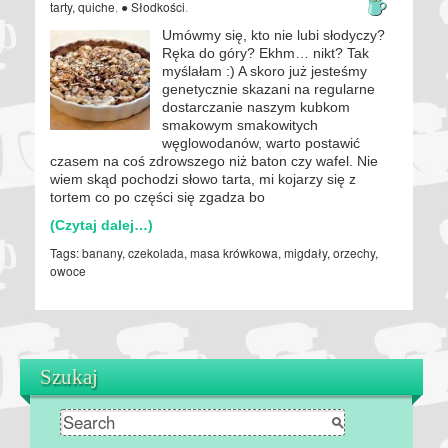
tarty, quiche
,
● Słodkości
.
Umówmy się, kto nie lubi słodyczy?
Ręka do góry? Ekhm… nikt? Tak
myślałam :) A skoro już jesteśmy
genetycznie skazani na regularne
dostarczanie naszym kubkom
smakowym smakowitych
węglowodanów, warto postawić
czasem na coś zdrowszego niż baton czy wafel. Nie
wiem skąd pochodzi słowo tarta, mi kojarzy się z
tortem co po części się zgadza bo
(Czytaj dalej…)
Tags:
banany
,
czekolada
,
masa krówkowa
,
migdały
,
orzechy
,
owoce
Szukaj