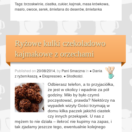
Tags:
brzoskwinie
,
ciastka
,
cukier
,
kajmak
,
masa krówkowa
,
masło
,
owoce
,
serek
,
śmietana do deserów
,
śmietanka
Ryżowe kulki czekoladowo
kajmakowe z orzechami
Published on
20/08/2014
, by
Pani Smaczna
in
● Dania
z ryżem/kaszą
,
● Ekspresowo
,
● Słodkości
.
Odbierasz telefon, a to przyjaciółka,
że jest w okolicy i wpadnie za pół
godziny. Miło by było czymś
poczęstować, prawda? Niektórzy na
wypadek wizyty Gości trzymają w
domu kilka paczek jakichś ciastek
czy innych przekąsek. U nas z
mężem to nie działa – ilekroć nie kupimy na zapas, i
tak zjadamy jeszcze tego, ewentualnie kolejnego