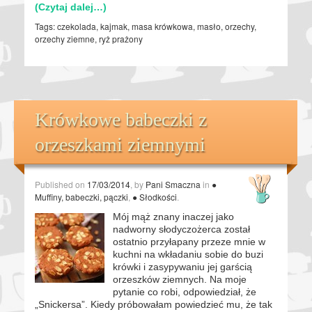
(Czytaj dalej…)
Tags:
czekolada
,
kajmak
,
masa krówkowa
,
masło
,
orzechy
,
orzechy ziemne
,
ryż prażony
Krówkowe babeczki z
orzeszkami ziemnymi
Published on
17/03/2014
, by
Pani Smaczna
in
●
Muffiny, babeczki, pączki
,
● Słodkości
.
Mój mąż znany inaczej jako
nadworny słodyczożerca został
ostatnio przyłapany przeze mnie w
kuchni na wkładaniu sobie do buzi
krówki i zasypywaniu jej garścią
orzeszków ziemnych. Na moje
pytanie co robi, odpowiedział, że
„Snickersa”. Kiedy próbowałam powiedzieć mu, że tak