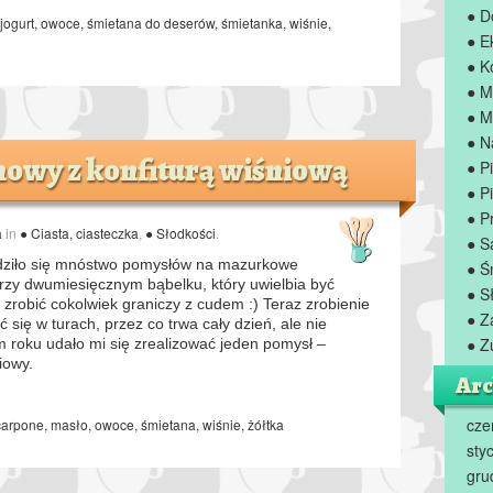
● D
jogurt
,
owoce
,
śmietana do deserów
,
śmietanka
,
wiśnie
,
● E
● K
● M
● M
● N
wy z konfiturą wiśniową
● P
● Pi
● P
a
in
● Ciasta, ciasteczka
,
● Słodkości
.
● S
odziło się mnóstwo pomysłów na mazurkowe
● Ś
przy dwumiesięcznym bąbelku, który uwielbia być
● S
zrobić cokolwiek graniczy z cudem :) Teraz zrobienie
● Z
 się w turach, przez co trwa cały dzień, ale nie
● Z
m roku udało mi się zrealizować jeden pomysł –
iowy.
Arc
cze
arpone
,
masło
,
owoce
,
śmietana
,
wiśnie
,
żółtka
sty
gru