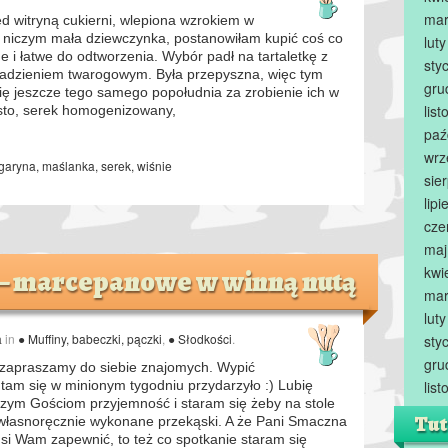
mar
ed witryną cukierni, wlepiona wzrokiem w
 niczym mała dziewczynka, postanowiłam kupić coś co
lut
 i łatwe do odtworzenia. Wybór padł na tartaletkę z
sty
nadzieniem twarogowym. Była przepyszna, więc tym
gru
ię jeszcze tego samego popołudnia za zrobienie ich w
lis
sto, serek homogenizowany,
paź
wrz
garyna
,
maślanka
,
serek
,
wiśnie
sie
lip
cze
maj
kwi
 – marcepanowe w winną nutą
mar
lut
a
in
● Muffiny, babeczki, pączki
,
● Słodkości
.
sty
gru
zapraszamy do siebie znajomych. Wypić
tam się w minionym tygodniu przydarzyło :) Lubię
lis
zym Gościom przyjemność i staram się żeby na stole
Tut
 własnoręcznie wykonane przekąski. A że Pani Smaczna
si Wam zapewnić, to też co spotkanie staram się