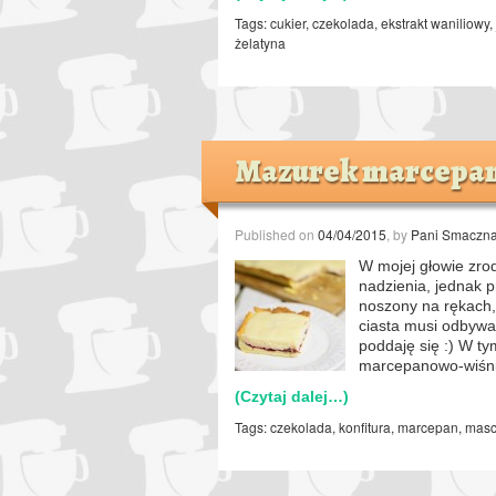
Tags:
cukier
,
czekolada
,
ekstrakt waniliowy
,
żelatyna
Mazurek marcepano
Published on
04/04/2015
, by
Pani Smaczn
W mojej głowie zr
nadzienia, jednak 
noszony na rękach, 
ciasta musi odbywać
poddaję się :) W ty
marcepanowo-wiśn
(Czytaj dalej…)
Tags:
czekolada
,
konfitura
,
marcepan
,
masc