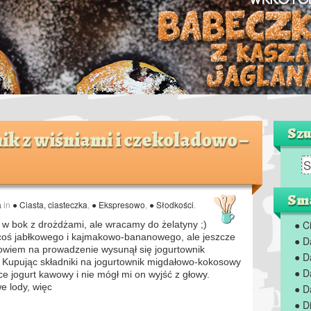
Szu
k z wiśniami i czekoladowo –
Sma
a
in
● Ciasta, ciasteczka
,
● Ekspresowo
,
● Słodkości
.
● C
 w bok z drożdżami, ale wracamy do żelatyny ;)
coś jabłkowego i kajmakowo-bananowego, ale jeszcze
● D
owiem na prowadzenie wysunął się jogurtownik
● D
 Kupując składniki na jogurtownik migdałowo-kokosowy
● D
e jogurt kawowy i nie mógł mi on wyjść z głowy.
e lody, więc
● D
● D