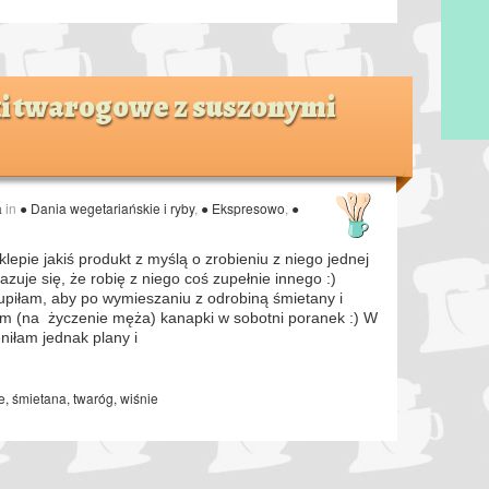
ki twarogowe z suszonymi
a
in
● Dania wegetariańskie i ryby
,
● Ekspresowo
,
●
epie jakiś produkt z myślą o zrobieniu z niego jednej
azuje się, że robię z niego coś zupełnie innego :)
upiłam, aby po wymieszaniu z odrobiną śmietany i
m (na życzenie męża) kanapki w sobotni poranek :) W
eniłam jednak plany i
e
,
śmietana
,
twaróg
,
wiśnie