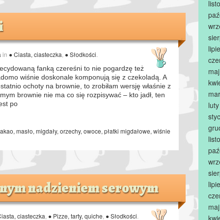
lis
paź
i
wrz
sie
lip
a
in
● Ciasta, ciasteczka
,
● Słodkości
.
cze
ecydowaną fanką czereśni to nie pogardzę też
maj
iadomo wiśnie doskonale komponują się z czekoladą. A
kwi
statnio ochoty na brownie, to zrobiłam wersję właśnie z
mar
mym brownie nie ma co się rozpisywać – kto jadł, ten
est po
lut
sty
gru
kakao
,
masło
,
migdały
,
orzechy
,
owoce
,
płatki migdałowe
,
wiśnie
lis
paź
wrz
sie
katnym nadzieniem serowym
lip
cze
maj
Ciasta, ciasteczka
,
● Pizze, tarty, quiche
,
● Słodkości
.
kwi