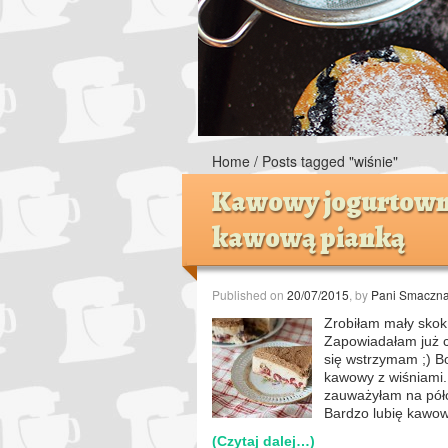
Home
/
Posts tagged "wiśnie"
Kawowy jogurtowni
kawową pianką
Published on
20/07/2015
, by
Pani Smaczn
Zrobiłam mały skok
Zapowiadałam już 
się wstrzymam ;) B
kawowy z wiśniami.
zauważyłam na półc
Bardzo lubię kawow
(Czytaj dalej…)