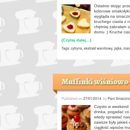
Ostatnio stojąc prz
kolorowe smakołyki
wygląda na smaczne
kruchego ciasta z 
chętniej zabrałam s
domu :) Kruche cia
(Czytaj dalej…)
Tags:
cytryna
,
ekstrakt waniliowy
,
jajka
,
mar
Muffinki wiśniowo
Published on
27/01/2014
, by
Pani Smaczn
Często w weekend 
drinka, pogadać co 
wtedy sprawiać nas
zawsze były jakieś
ciągłość wpisów mu