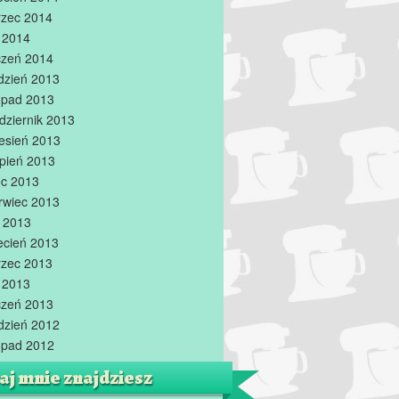
zec 2014
y 2014
czeń 2014
dzień 2013
topad 2013
dziernik 2013
esień 2013
rpień 2013
iec 2013
rwiec 2013
 2013
ecień 2013
zec 2013
y 2013
czeń 2013
dzień 2012
topad 2012
aj mnie znajdziesz