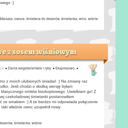
owego :)
Marsala
,
owoce
,
śmietana do deserów
,
śmietanka
,
wino
,
wiśnie
we z sosem wiśniowym
a
in
● Dania wegetariańskie i ryby
,
● Ekspresowo
,
●
dno z moich ulubionych śniadań :) Na zmianę raz
odko. Jeśli chodzi o słodką wersję byłam
 klasycznego omleta biszkoptowego. Uwielbiam go! Z
owej czekoladowej śmietanki postanowiłam
 ze smakiem :) A że bardzo mi odpowiada połączenie
to taki właśnie owoc uzupełnił nowy
 deserów
,
śmietanka
,
wiśnie