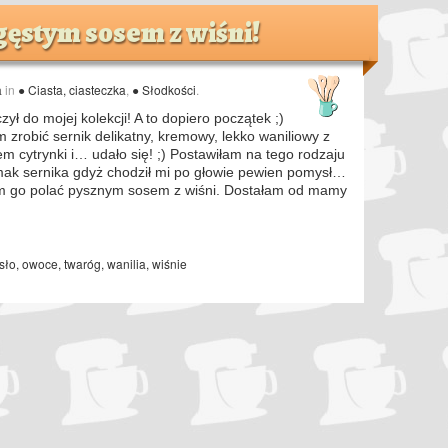
ęstym sosem z wiśni!
a
in
● Ciasta, ciasteczka
,
● Słodkości
.
zył do mojej kolekcji! A to dopiero początek ;)
zrobić sernik delikatny, kremowy, lekko waniliowy z
 cytrynki i… udało się! ;) Postawiłam na tego rodzaju
mak sernika gdyż chodził mi po głowie pewien pomysł…
am go polać pysznym sosem z wiśni. Dostałam od mamy
sło
,
owoce
,
twaróg
,
wanilia
,
wiśnie