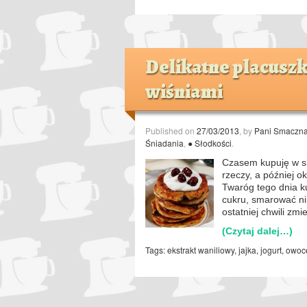
Delikatne placusz
wiśniami
Published on
27/03/2013
, by
Pani Smaczn
Śniadania
,
● Słodkości
.
Czasem kupuję w skl
rzeczy, a później ok
Twaróg tego dnia k
cukru, smarować ni
ostatniej chwili zmi
(Czytaj dalej…)
Tags:
ekstrakt waniliowy
,
jajka
,
jogurt
,
owoc