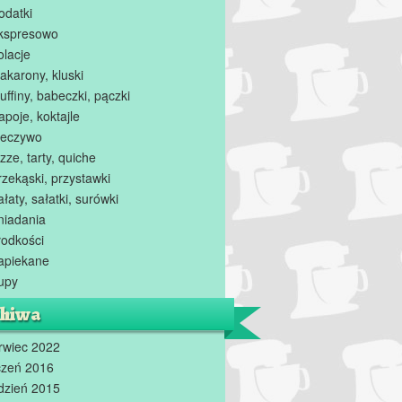
odatki
kspresowo
olacje
akarony, kluski
uffiny, babeczki, pączki
apoje, koktajle
ieczywo
zze, tarty, quiche
rzekąski, przystawki
ałaty, sałatki, surówki
niadania
łodkości
apiekane
upy
hiwa
rwiec 2022
czeń 2016
dzień 2015