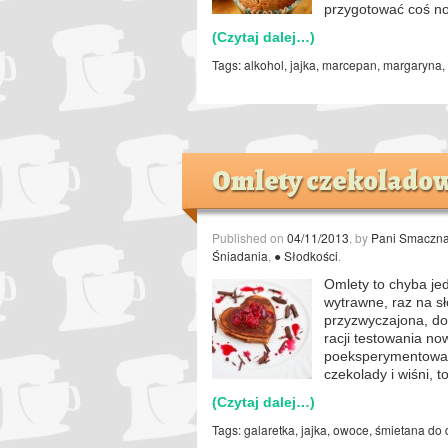
przygotować coś n
(Czytaj dalej…)
Tags:
alkohol
,
jajka
,
marcepan
,
margaryna
,
Omlety czekolado
Published on
04/11/2013
, by
Pani Smaczn
Śniadania
,
● Słodkości
.
Omlety to chyba je
wytrawne, raz na sł
przyzwyczajona, do
racji testowania n
poeksperymentować
czekolady i wiśni, 
(Czytaj dalej…)
Tags:
galaretka
,
jajka
,
owoce
,
śmietana do