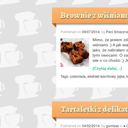
Brownie z wiśniam
Published on
09/07/2014
, by
Pani Smaczn
Mimo, że jestem zd
wiśniami :) A jak w
jako, że nabrałam o
tymi owocami. O sa
wie o co chodzi ;) J
(Czytaj dalej…)
Tags:
czekolada
,
ekstrakt waniliowy
,
jajka
,
Tartaletki z deli
Published on
04/02/2014
, by
gumisss
in
● 