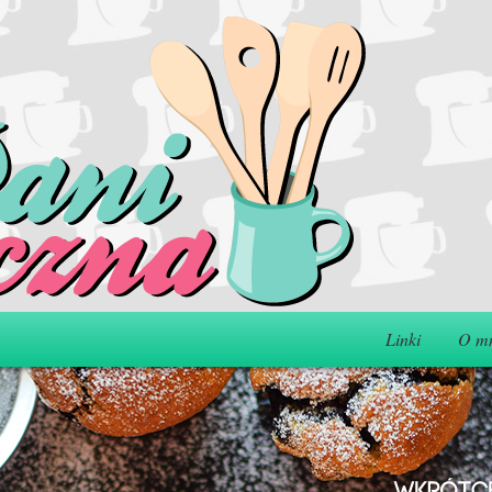
Linki
O m