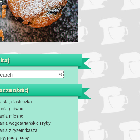
kaj
czności :)
iasta, ciasteczka
ania główne
ania mięsne
ania wegetariańskie i ryby
ania z ryżem/kaszą
ipy, pasty, sosy