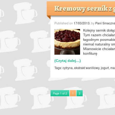
Kremowy sernik z g
Published on
17/03/2013
, by
Pani Smaczn
Kolejny sernik dołąc
Tym razem chciałam 
łagodnym posmakiem
niemal naturalny s
Mianowicie chciał
konfiturę
(Czytaj dalej…)
Tags:
cytryna
,
ekstrakt waniliowy
,
jogurt
,
ma
Page 1 of 2
1
2