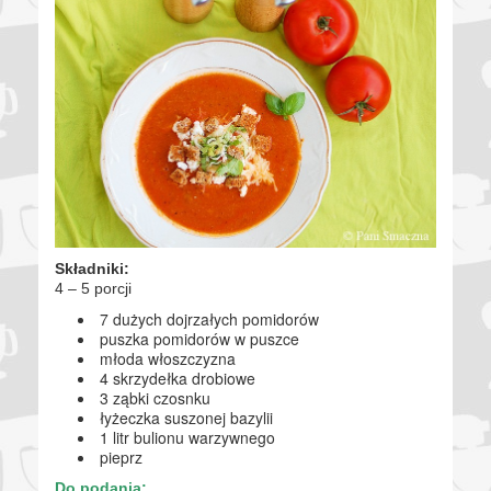
Składniki:
4 – 5 porcji
7 dużych dojrzałych pomidorów
puszka pomidorów w puszce
młoda włoszczyzna
4 skrzydełka drobiowe
3 ząbki czosnku
łyżeczka suszonej bazylii
1 litr bulionu warzywnego
pieprz
Do podania: