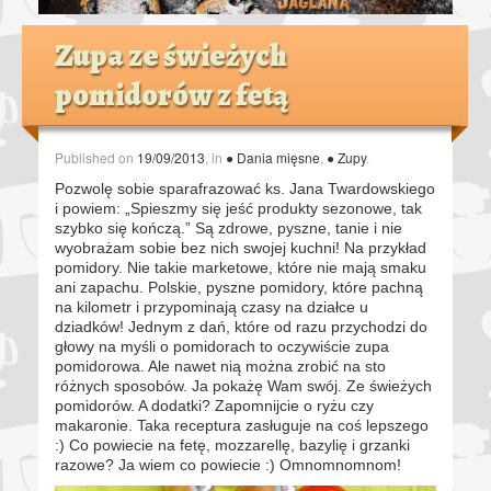
Zupa ze świeżych
pomidorów z fetą
Published on
19/09/2013
, in
● Dania mięsne
,
● Zupy
.
Pozwolę sobie sparafrazować ks. Jana Twardowskiego
i powiem: „Spieszmy się jeść produkty sezonowe, tak
szybko się kończą.” Są zdrowe, pyszne, tanie i nie
wyobrażam sobie bez nich swojej kuchni! Na przykład
pomidory. Nie takie marketowe, które nie mają smaku
ani zapachu. Polskie, pyszne pomidory, które pachną
na kilometr i przypominają czasy na działce u
dziadków! Jednym z dań, które od razu przychodzi do
głowy na myśli o pomidorach to oczywiście zupa
pomidorowa. Ale nawet nią można zrobić na sto
różnych sposobów. Ja pokażę Wam swój. Ze świeżych
pomidorów. A dodatki? Zapomnijcie o ryżu czy
makaronie. Taka receptura zasługuje na coś lepszego
:) Co powiecie na fetę, mozzarellę, bazylię i grzanki
razowe? Ja wiem co powiecie :) Omnomnomnom!