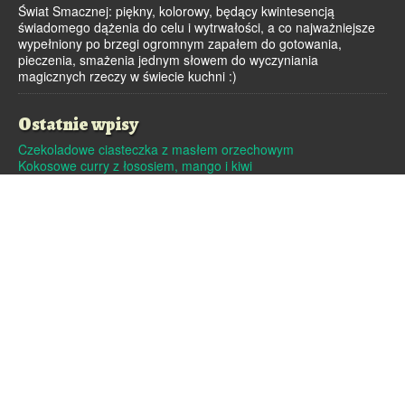
Świat Smacznej: piękny, kolorowy, będący kwintesencją
świadomego dążenia do celu i wytrwałości, a co najważniejsze
wypełniony po brzegi ogromnym zapałem do gotowania,
pieczenia, smażenia jednym słowem do wyczyniania
magicznych rzeczy w świecie kuchni :)
Ostatnie wpisy
Czekoladowe ciasteczka z masłem orzechowym
Kokosowe curry z łososiem, mango i kiwi
Dutch baby – pieczony naleśnik
Pralinki z masła orzechowego i białej czekolady
Czekoladowe pierniczki
Archiwa
Archiwa
Strony
Linki