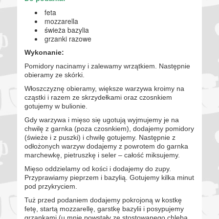
feta
mozzarella
świeża bazylia
grzanki razowe
Wykonanie:
Pomidory nacinamy i zalewamy wrzątkiem. Następnie
obieramy ze skórki.
Włoszczyznę obieramy, większe warzywa kroimy na
cząstki i razem ze skrzydełkami oraz czosnkiem
gotujemy w bulionie.
Gdy warzywa i mięso się ugotują wyjmujemy je na
chwilę z garnka (poza czosnkiem), dodajemy pomidory
(świeże i z puszki) i chwilę gotujemy. Następnie z
odłożonych warzyw dodajemy z powrotem do garnka
marchewkę, pietruszkę i seler – całość miksujemy.
Mięso oddzielamy od kości i dodajemy do zupy.
Przyprawiamy pieprzem i bazylią. Gotujemy kilka minut
pod przykryciem.
Tuż przed podaniem dodajemy pokrojoną w kostkę
fetę, startą mozzarellę, garstkę bazylii i posypujemy
grzankami (u mnie powstały ze stostowanego chleba