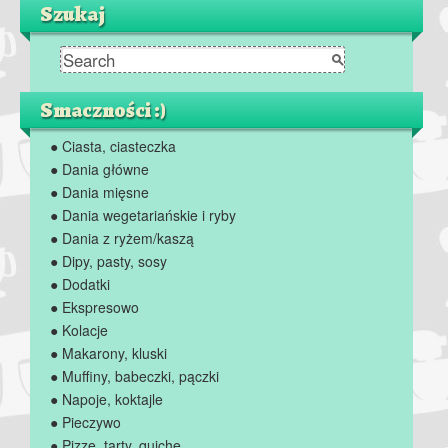
Szukaj
Smaczności :)
● Ciasta, ciasteczka
● Dania główne
● Dania mięsne
● Dania wegetariańskie i ryby
● Dania z ryżem/kaszą
● Dipy, pasty, sosy
● Dodatki
● Ekspresowo
● Kolacje
● Makarony, kluski
● Muffiny, babeczki, pączki
● Napoje, koktajle
● Pieczywo
● Pizze, tarty, quiche