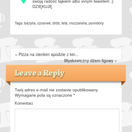
swoją radość lajkiem albo innym tweetem ;)
DZIĘKUJĘ
Tags:
bazylia
,
czosnek
,
drób
,
feta
,
mozzarella
,
pomidory
«
Pizza na cienkim spodzie z kin...
Błyskawiczny dżem figowy
»
Leave a Reply
Twój adres e-mail nie zostanie opublikowany.
Wymagane pola są oznaczone
*
Komentarz