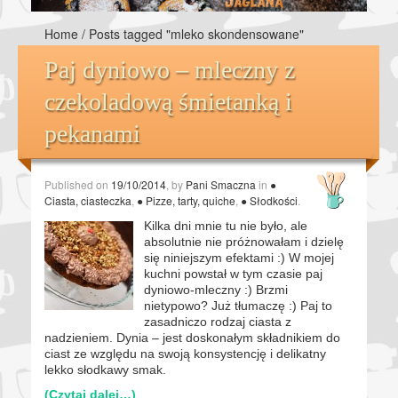
Home
/
Posts tagged "mleko skondensowane"
Paj dyniowo – mleczny z
czekoladową śmietanką i
pekanami
Published on
19/10/2014
, by
Pani Smaczna
in
●
Ciasta, ciasteczka
,
● Pizze, tarty, quiche
,
● Słodkości
.
Kilka dni mnie tu nie było, ale
absolutnie nie próżnowałam i dzielę
się niniejszym efektami :) W mojej
kuchni powstał w tym czasie paj
dyniowo-mleczny :) Brzmi
nietypowo? Już tłumaczę :) Paj to
zasadniczo rodzaj ciasta z
nadzieniem. Dynia – jest doskonałym składnikiem do
ciast ze względu na swoją konsystencję i delikatny
lekko słodkawy smak.
(Czytaj dalej…)