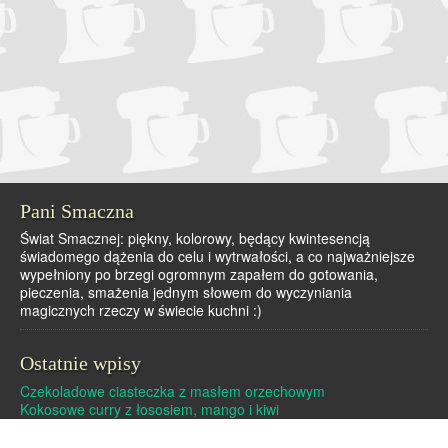
Pani Smaczna
Świat Smacznej: piękny, kolorowy, będący kwintesencją
świadomego dążenia do celu i wytrwałości, a co najważniejsze
wypełniony po brzegi ogromnym zapałem do gotowania,
pieczenia, smażenia jednym słowem do wyczyniania
magicznych rzeczy w świecie kuchni :)
Ostatnie wpisy
Czekoladowe ciasteczka z masłem orzechowym
Kokosowe curry z łososiem, mango i kiwi
Dutch baby – pieczony naleśnik
Pralinki z masła orzechowego i białej czekolady