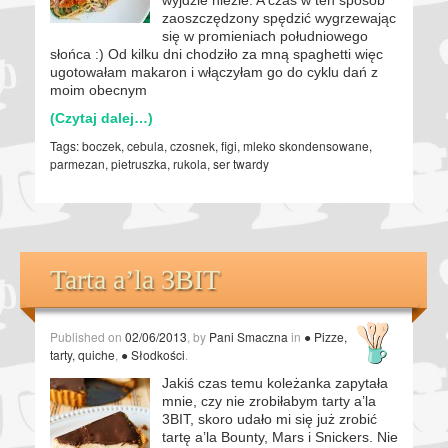
zaoszczędzony spędzić wygrzewając
się w promieniach południowego
słońca :) Od kilku dni chodziło za mną spaghetti więc
ugotowałam makaron i włączyłam go do cyklu dań z
moim obecnym
(Czytaj dalej…)
Tags:
boczek
,
cebula
,
czosnek
,
figi
,
mleko skondensowane
,
parmezan
,
pietruszka
,
rukola
,
ser twardy
Tarta a’la 3BIT
Published on
02/06/2013
, by
Pani Smaczna
in
● Pizze,
tarty, quiche
,
● Słodkości
.
Jakiś czas temu koleżanka zapytała
mnie, czy nie zrobiłabym tarty a’la
3BIT, skoro udało mi się już zrobić
tartę a’la Bounty, Mars i Snickers. Nie