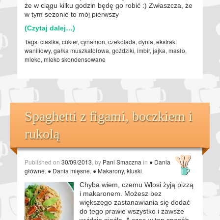
że w ciągu kilku godzin będę go robić :) Zwłaszcza, że
w tym sezonie to mój pierwszy
(Czytaj dalej…)
Tags:
ciastka
,
cukier
,
cynamon
,
czekolada
,
dynia
,
ekstrakt
waniliowy
,
gałka muszkatołowa
,
goździki
,
imbir
,
jajka
,
masło
,
mleko
,
mleko skondensowane
Spaghetti z figami, boczkiem i
rukolą
Published on
30/09/2013
, by
Pani Smaczna
in
● Dania
główne
,
● Dania mięsne
,
● Makarony, kluski
.
Chyba wiem, czemu Włosi żyją pizzą
i makaronem. Możesz bez
większego zastanawiania się dodać
do tego prawie wszystko i zawsze
wyjdzie nieźle. A czas w ten sposób