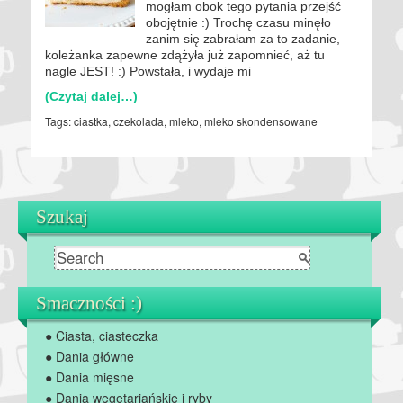
mogłam obok tego pytania przejść
obojętnie :) Trochę czasu minęło
zanim się zabrałam za to zadanie,
koleżanka zapewne zdążyła już zapomnieć, aż tu
nagle JEST! :) Powstała, i wydaje mi
(Czytaj dalej…)
Tags:
ciastka
,
czekolada
,
mleko
,
mleko skondensowane
Szukaj
Smaczności :)
● Ciasta, ciasteczka
● Dania główne
● Dania mięsne
● Dania wegetariańskie i ryby