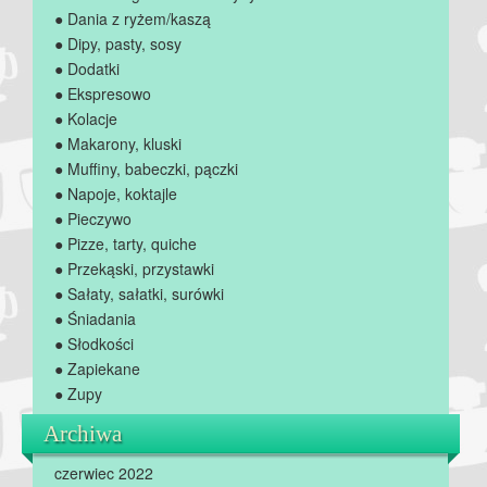
● Dania z ryżem/kaszą
● Dipy, pasty, sosy
● Dodatki
● Ekspresowo
● Kolacje
● Makarony, kluski
● Muffiny, babeczki, pączki
● Napoje, koktajle
● Pieczywo
● Pizze, tarty, quiche
● Przekąski, przystawki
● Sałaty, sałatki, surówki
● Śniadania
● Słodkości
● Zapiekane
● Zupy
Archiwa
czerwiec 2022