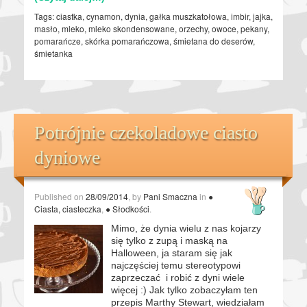
Tags:
ciastka
,
cynamon
,
dynia
,
gałka muszkatołowa
,
imbir
,
jajka
,
masło
,
mleko
,
mleko skondensowane
,
orzechy
,
owoce
,
pekany
,
pomarańcze
,
skórka pomarańczowa
,
śmietana do deserów
,
śmietanka
Potrójnie czekoladowe ciasto
dyniowe
Published on
28/09/2014
, by
Pani Smaczna
in
●
Ciasta, ciasteczka
,
● Słodkości
.
Mimo, że dynia wielu z nas kojarzy
się tylko z zupą i maską na
Halloween, ja staram się jak
najczęściej temu stereotypowi
zaprzeczać i robić z dyni wiele
więcej :) Jak tylko zobaczyłam ten
przepis Marthy Stewart, wiedziałam