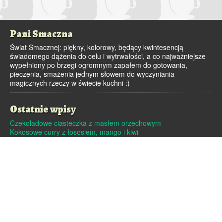
Pani Smaczna
Świat Smacznej: piękny, kolorowy, będący kwintesencją
świadomego dążenia do celu i wytrwałości, a co najważniejsze
wypełniony po brzegi ogromnym zapałem do gotowania,
pieczenia, smażenia jednym słowem do wyczyniania
magicznych rzeczy w świecie kuchni :)
Ostatnie wpisy
Czekoladowe ciasteczka z masłem orzechowym
Kokosowe curry z łososiem, mango i kiwi
Dutch baby – pieczony naleśnik
Pralinki z masła orzechowego i białej czekolady
Czekoladowe pierniczki
Archiwa
Archiwa