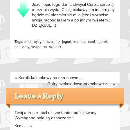
Jeżeli opis tego dania chwycił Cię za serce ;)
a przepis wydał Ci się ciekawy lub inspirujący,
będzie mi niezmiernie miło jeżeli wyrazisz
swoją radość lajkiem albo innym tweetem ;)
DZIĘKUJĘ! :)
Tags:
chleb
,
cytryna
,
czosnek
,
jogurt
,
majonez
,
ocet
,
ogórek
,
pomidory
,
roszponka
,
szpinak
«
Sernik kajmakowy na orzechowo-...
Gofry czekoladowo-orzechowe z ...
»
Leave a Reply
Twój adres e-mail nie zostanie opublikowany.
Wymagane pola są oznaczone
*
Komentarz