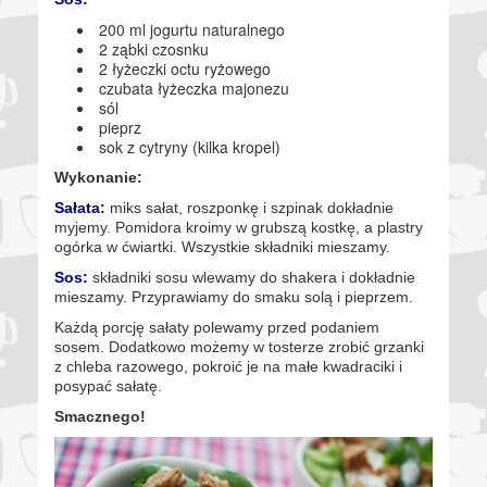
200 ml jogurtu naturalnego
2 ząbki czosnku
2 łyżeczki octu ryżowego
czubata łyżeczka majonezu
sól
pieprz
sok z cytryny (kilka kropel)
Wykonanie:
Sałata:
miks sałat, roszponkę i szpinak dokładnie
myjemy. Pomidora kroimy w grubszą kostkę, a plastry
ogórka w ćwiartki. Wszystkie składniki mieszamy.
Sos:
składniki sosu wlewamy do shakera i dokładnie
mieszamy. Przyprawiamy do smaku solą i pieprzem.
Każdą porcję sałaty polewamy przed podaniem
sosem. Dodatkowo możemy w tosterze zrobić grzanki
z chleba razowego, pokroić je na małe kwadraciki i
posypać sałatę.
Smacznego!