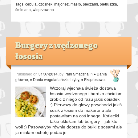
Tags:
cebula
,
czosnek
,
majonez
,
masło
,
pieczarki
,
pietruszka
,
śmietana
,
wieprzowina
Burgery z wędzonego
łososia
Published on
31/07/2014
, by
Pani Smaczna
in
● Dania
główne
,
● Dania wegetariańskie i ryby
,
● Ekspresowo
.
Wczoraj wjechała świeża dostawa
łososia wędzonego i bardzo chciałam
zrobić z niego od razu jakiś obiadek
:) Pierwszy do głowy przychodzi jakiś
sosik z łosiem do makaronu ale
postawiłam na coś innego. Kotleciki
takie ukleiłam lub burgery – jak kto
woli :) Pasowałyby równie dobrze do bułki z sosami ale
ja miałam ochotę podać je