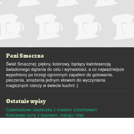
Pani Smaczna
Świat Smacznej: piękny, kolorowy, będący kwintesencją
świadomego dążenia do celu i wytrwałości, a co najważniejsze
wypełniony po brzegi ogromnym zapałem do gotowania,
pieczenia, smażenia jednym słowem do wyczyniania
magicznych rzeczy w świecie kuchni :)
Ostatnie wpisy
Czekoladowe ciasteczka z masłem orzechowym
Kokosowe curry z łososiem, mango i kiwi
Dutch baby – pieczony naleśnik
Pralinki z masła orzechowego i białej czekolady
Czekoladowe pierniczki