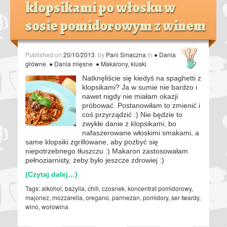
klopsikami po włosku w
sosie pomidorowym z winem
Published on
20/10/2013
, by
Pani Smaczna
in
● Dania
główne
,
● Dania mięsne
,
● Makarony, kluski
.
Natknęliście się kiedyś na spaghetti z
klopsikami? Ja w sumie nie bardzo i
nawet nigdy nie miałam okazji
próbować. Postanowiłam to zmienić i
coś przyrządzić :) Nie będzie to
zwykłe danie z klopsikami, bo
nafaszerowane włoskimi smakami, a
same klopsiki zgrillowane, aby pozbyć się
niepotrzebnego tłuszczu :) Makaron zastosowałam
pełnoziarnisty, żeby było jeszcze zdrowiej :)
(Czytaj dalej…)
Tags:
alkohol
,
bazylia
,
chili
,
czosnek
,
koncentrat pomidorowy
,
majonez
,
mozzarella
,
oregano
,
parmezan
,
pomidory
,
ser twardy
,
wino
,
wołowina