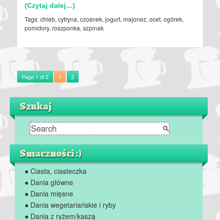
(Czytaj dalej…)
Tags:
chleb
,
cytryna
,
czosnek
,
jogurt
,
majonez
,
ocet
,
ogórek
,
pomidory
,
roszponka
,
szpinak
Page 1 of 2
1
2
Szukaj
Smaczności :)
● Ciasta, ciasteczka
● Dania główne
● Dania mięsne
● Dania wegetariańskie i ryby
● Dania z ryżem/kaszą