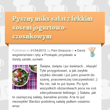
Pyszny miks sałat z lekkim
sosem jogurtowo-
czosnkowym
Published on
01/04/2013
, by
Pani Smaczna
in
● Dania
wegetariańskie i ryby
,
● Przekąski, przystawki
,
●
Sałaty, sałatki, surówki
.
Święta, święta i po świetach…klasyk!
Tyle przygotowań, a jak zwykle
szybko zleciało i już jutro powrót do
szarej, pracowniczej rzeczywistości ;)
No nic, tak to już bywa. Po tych
wszystkich obżarstwach pora na coś
zdecydowanie lekkiego :) Sałata, jak
to zazwyczaj sałaty, banalnie prosta. A ta to już
niezwykle! Bardzo podobną sałatę jadłam ostatnio
wraz