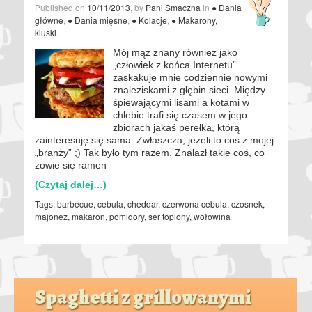
Published on
10/11/2013
, by
Pani Smaczna
in
● Dania
główne
,
● Dania mięsne
,
● Kolacje
,
● Makarony,
kluski
.
Mój mąż znany również jako
„człowiek z końca Internetu”
zaskakuje mnie codziennie nowymi
znaleziskami z głębin sieci. Między
śpiewającymi lisami a kotami w
chlebie trafi się czasem w jego
zbiorach jakaś perełka, którą
zainteresuję się sama. Zwłaszcza, jeżeli to coś z mojej
„branży” ;) Tak było tym razem. Znalazł takie coś, co
zowie się ramen
(Czytaj dalej…)
Tags:
barbecue
,
cebula
,
cheddar
,
czerwona cebula
,
czosnek
,
majonez
,
makaron
,
pomidory
,
ser topiony
,
wołowina
Spaghetti z grillowanymi