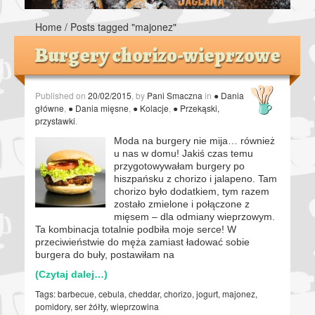
Home
/
Posts tagged "majonez"
Burgery chorizo-wieprzowe
Published on
20/02/2015
, by
Pani Smaczna
in
● Dania
główne
,
● Dania mięsne
,
● Kolacje
,
● Przekąski,
przystawki
.
Moda na burgery nie mija… również
u nas w domu! Jakiś czas temu
przygotowywałam burgery po
hiszpańsku z chorizo i jalapeno. Tam
chorizo było dodatkiem, tym razem
zostało zmielone i połączone z
mięsem – dla odmiany wieprzowym.
Ta kombinacja totalnie podbiła moje serce! W
przeciwieństwie do męża zamiast ładować sobie
burgera do buły, postawiłam na
(Czytaj dalej…)
Tags:
barbecue
,
cebula
,
cheddar
,
chorizo
,
jogurt
,
majonez
,
pomidory
,
ser żółty
,
wieprzowina