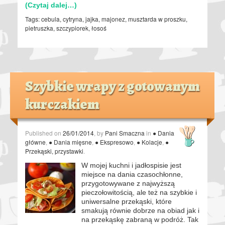
(Czytaj dalej…)
Tags:
cebula
,
cytryna
,
jajka
,
majonez
,
musztarda w proszku
,
pietruszka
,
szczypiorek
,
łosoś
Szybkie wrapy z gotowanym
kurczakiem
Published on
26/01/2014
, by
Pani Smaczna
in
● Dania
główne
,
● Dania mięsne
,
● Ekspresowo
,
● Kolacje
,
●
Przekąski, przystawki
.
W mojej kuchni i jadłospisie jest
miejsce na dania czasochłonne,
przygotowywane z najwyższą
pieczołowitością, ale też na szybkie i
uniwersalne przekąski, które
smakują równie dobrze na obiad jak i
na przekąskę zabraną w podróż. Tak