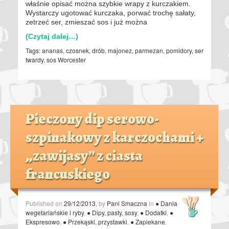
właśnie opisać można szybkie wrapy z kurczakiem.
Wystarczy ugotować kurczaka, porwać trochę sałaty,
zetrzeć ser, zmieszać sos i już można
(Czytaj dalej…)
Tags:
ananas
,
czosnek
,
drób
,
majonez
,
parmezan
,
pomidory
,
ser
twardy
,
sos Worcester
Pieczony dip serowo-
szpinakowy z karczochami +
„zawijasy” z ciasta
francuskiego
Published on
29/12/2013
, by
Pani Smaczna
in
● Dania
wegetariańskie i ryby
,
● Dipy, pasty, sosy
,
● Dodatki
,
●
Ekspresowo
,
● Przekąski, przystawki
,
● Zapiekane
.