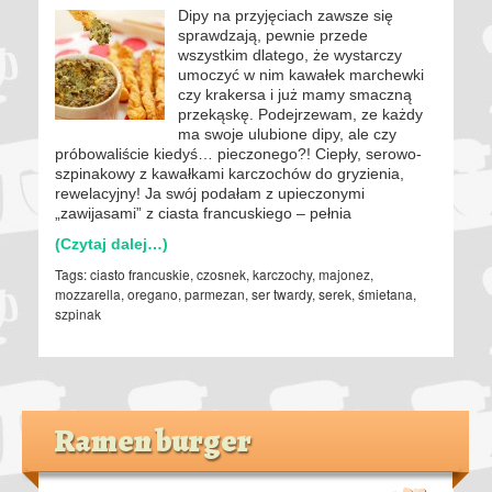
Dipy na przyjęciach zawsze się
sprawdzają, pewnie przede
wszystkim dlatego, że wystarczy
umoczyć w nim kawałek marchewki
czy krakersa i już mamy smaczną
przekąskę. Podejrzewam, ze każdy
ma swoje ulubione dipy, ale czy
próbowaliście kiedyś… pieczonego?! Ciepły, serowo-
szpinakowy z kawałkami karczochów do gryzienia,
rewelacyjny! Ja swój podałam z upieczonymi
„zawijasami” z ciasta francuskiego – pełnia
(Czytaj dalej…)
Tags:
ciasto francuskie
,
czosnek
,
karczochy
,
majonez
,
mozzarella
,
oregano
,
parmezan
,
ser twardy
,
serek
,
śmietana
,
szpinak
Ramen burger