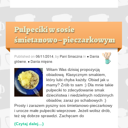
Pulpeciki w sosie
śmietanowo – pieczarkowym
Published on
06/11/2014
, by
Pani Smaczna
in
● Dania
główne
,
● Dania mięsne
.
Witam Was dzisiaj propozycją
obiadową. Klasycznym smakiem,
który lubi chyba każdy. Obiad jak u
mamy? Zrób to sam :) Dla mnie takie
pulpeciki to zdecydowanie smak
dzieciństwa i niedzielnych rodzinnych
obiadów, zaraz po schabowych :)
Prosty i zarazem pyszny sos śmietanowo-pieczarkowy
i urocze małe pulpeciki wieprzowe. Jeżeli wolisz drób,
też się dobrze sprawdzi. Zachęcam do
(Czytaj dalej…)