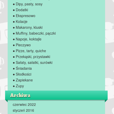
● Dipy, pasty, sosy
● Dodatki
● Ekspresowo
● Kolacje
● Makarony, kluski
● Muffiny, babeczki, pączki
● Napoje, koktajle
● Pieczywo
● Pizze, tarty, quiche
● Przekąski, przystawki
● Sałaty, sałatki, surówki
● Śniadania
● Słodkości
● Zapiekane
● Zupy
Archiwa
czerwiec 2022
styczeń 2016