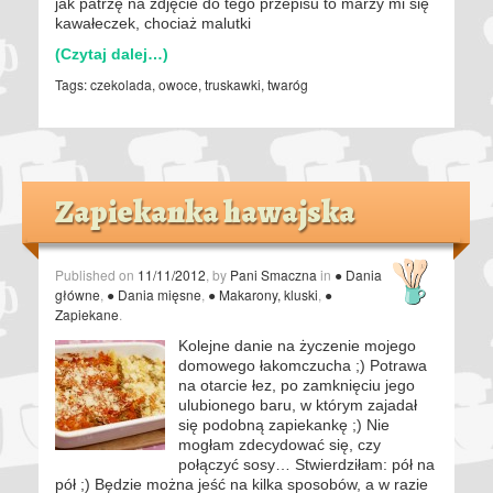
jak patrzę na zdjęcie do tego przepisu to marzy mi się
kawałeczek, chociaż malutki
(Czytaj dalej…)
Tags:
czekolada
,
owoce
,
truskawki
,
twaróg
Zapiekanka hawajska
Published on
11/11/2012
, by
Pani Smaczna
in
● Dania
główne
,
● Dania mięsne
,
● Makarony, kluski
,
●
Zapiekane
.
Kolejne danie na życzenie mojego
domowego łakomczucha ;) Potrawa
na otarcie łez, po zamknięciu jego
ulubionego baru, w którym zajadał
się podobną zapiekankę ;) Nie
mogłam zdecydować się, czy
połączyć sosy… Stwierdziłam: pół na
pół ;) Będzie można jeść na kilka sposobów, a w razie