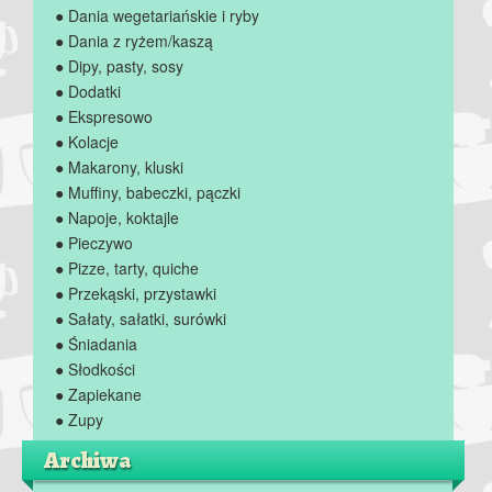
● Dania wegetariańskie i ryby
● Dania z ryżem/kaszą
● Dipy, pasty, sosy
● Dodatki
● Ekspresowo
● Kolacje
● Makarony, kluski
● Muffiny, babeczki, pączki
● Napoje, koktajle
● Pieczywo
● Pizze, tarty, quiche
● Przekąski, przystawki
● Sałaty, sałatki, surówki
● Śniadania
● Słodkości
● Zapiekane
● Zupy
Archiwa