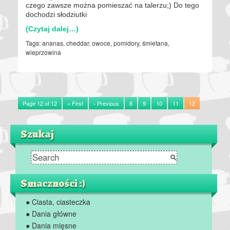
czego zawsze można pomieszać na talerzu;) Do tego
dochodzi słodziutki
(Czytaj dalej…)
Tags:
ananas
,
cheddar
,
owoce
,
pomidory
,
śmietana
,
wieprzowina
Page 12 of 12
« First
‹ Previous
8
9
10
11
12
Szukaj
Smaczności :)
● Ciasta, ciasteczka
● Dania główne
● Dania mięsne