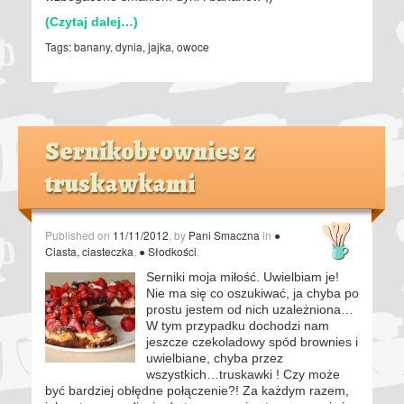
(Czytaj dalej…)
Tags:
banany
,
dynia
,
jajka
,
owoce
Sernikobrownies z
truskawkami
Published on
11/11/2012
, by
Pani Smaczna
in
●
Ciasta, ciasteczka
,
● Słodkości
.
Serniki moja miłość. Uwielbiam je!
Nie ma się co oszukiwać, ja chyba po
prostu jestem od nich uzależniona…
W tym przypadku dochodzi nam
jeszcze czekoladowy spód brownies i
uwielbiane, chyba przez
wszystkich…truskawki ! Czy może
być bardziej obłędne połączenie?! Za każdym razem,