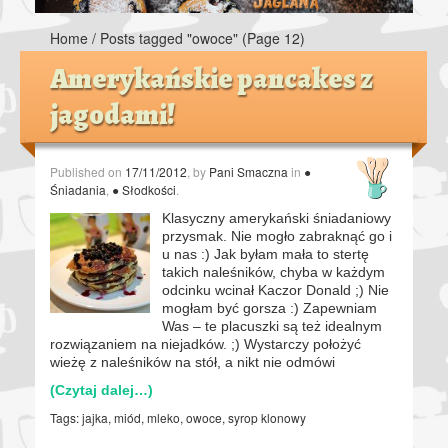
Home
/
Posts tagged "owoce"
(Page 12)
Amerykańskie pancakes z
jagodami!
Published on
17/11/2012
, by
Pani Smaczna
in
●
Śniadania
,
● Słodkości
.
Klasyczny amerykański śniadaniowy
przysmak. Nie mogło zabraknąć go i
u nas :) Jak byłam mała to stertę
takich naleśników, chyba w każdym
odcinku wcinał Kaczor Donald ;) Nie
mogłam być gorsza :) Zapewniam
Was – te placuszki są też idealnym
rozwiązaniem na niejadków. ;) Wystarczy położyć
wieżę z naleśników na stół, a nikt nie odmówi
(Czytaj dalej…)
Tags:
jajka
,
miód
,
mleko
,
owoce
,
syrop klonowy