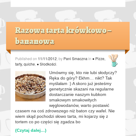
Razowa tarta krówkowo –
bananowa
Published on
11/11/2012
, by
Pani Smaczna
in
● Pizze,
tarty, quiche
,
● Słodkości
.
Umówmy się, kto nie lubi słodyczy?
Ręka do góry? Ekhm… nikt? Tak
myślałam :) A skoro już jesteśmy
genetycznie skazani na regularne
dostarczanie naszym kubkom
smakowym smakowitych
węglowodanów, warto postawić
czasem na coś zdrowszego niż baton czy wafel. Nie
wiem skąd pochodzi słowo tarta, mi kojarzy się z
tortem co po części się zgadza bo
(Czytaj dalej…)