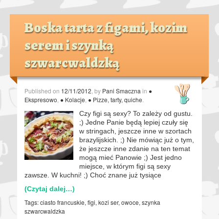
Boska tarta z figami, kozim
serem i szynką
szwarcwaldzką
Published on
12/11/2012
, by
Pani Smaczna
in
●
Ekspresowo
,
● Kolacje
,
● Pizze, tarty, quiche
.
Czy figi są sexy? To zależy od gustu.
;) Jedne Panie będą lepiej czuły się
w stringach, jeszcze inne w szortach
brazylijskich. ;) Nie mówiąc już o tym,
że jeszcze inne zdanie na ten temat
mogą mieć Panowie ;) Jest jedno
miejsce, w którym figi są sexy
zawsze. W kuchni! ;) Choć znane już tysiące
(Czytaj dalej…)
Tags:
ciasto francuskie
,
figi
,
kozi ser
,
owoce
,
szynka
szwarcwaldzka