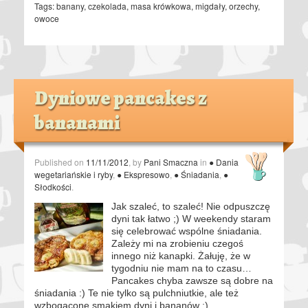
Tags:
banany
,
czekolada
,
masa krówkowa
,
migdały
,
orzechy
,
owoce
Dyniowe pancakes z
bananami
Published on
11/11/2012
, by
Pani Smaczna
in
● Dania
wegetariańskie i ryby
,
● Ekspresowo
,
● Śniadania
,
●
Słodkości
.
Jak szaleć, to szaleć! Nie odpuszczę
dyni tak łatwo ;) W weekendy staram
się celebrować wspólne śniadania.
Zależy mi na zrobieniu czegoś
innego niż kanapki. Żałuję, że w
tygodniu nie mam na to czasu…
Pancakes chyba zawsze są dobre na
śniadania :) Te nie tylko są pulchniutkie, ale też
wzbogacone smakiem dyni i bananów ;)