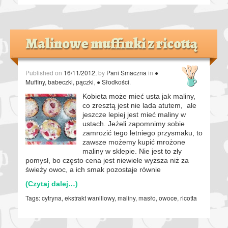
Malinowe muffinki z ricottą
Published on
16/11/2012
, by
Pani Smaczna
in
●
Muffiny, babeczki, pączki
,
● Słodkości
.
Kobieta może mieć usta jak maliny,
co zresztą jest nie lada atutem, ale
jeszcze lepiej jest mieć maliny w
ustach. Jeżeli zapomnimy sobie
zamrozić tego letniego przysmaku, to
zawsze możemy kupić mrożone
maliny w sklepie. Nie jest to zły
pomysł, bo często cena jest niewiele wyższa niż za
świeży owoc, a ich smak pozostaje równie
(Czytaj dalej…)
Tags:
cytryna
,
ekstrakt waniliowy
,
maliny
,
masło
,
owoce
,
ricotta