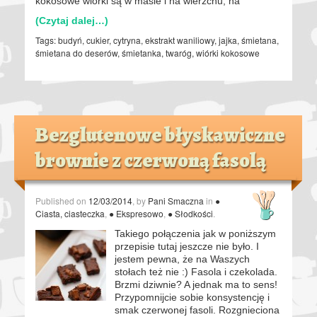
kokosowe wiórki są w masie i na wierzchu, na
(Czytaj dalej…)
Tags:
budyń
,
cukier
,
cytryna
,
ekstrakt waniliowy
,
jajka
,
śmietana
,
śmietana do deserów
,
śmietanka
,
twaróg
,
wiórki kokosowe
Bezglutenowe błyskawiczne
brownie z czerwoną fasolą
Published on
12/03/2014
, by
Pani Smaczna
in
●
Ciasta, ciasteczka
,
● Ekspresowo
,
● Słodkości
.
Takiego połączenia jak w poniższym
przepisie tutaj jeszcze nie było. I
jestem pewna, że na Waszych
stołach też nie :) Fasola i czekolada.
Brzmi dziwnie? A jednak ma to sens!
Przypomnijcie sobie konsystencję i
smak czerwonej fasoli. Rozgnieciona