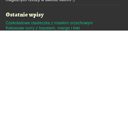
Ostatnie wpisy
Czekoladowe ciasteczka z masłem orzechowym
Kokosowe curry z łososiem, mango i kiwi
Dutch baby – pieczony naleśnik
Pralinki z masła orzechowego i białej czekolady
Czekoladowe pierniczki
Archiwa
Archiwa
Strony
Linki
O mnie
Kontakt
Polityka cookies