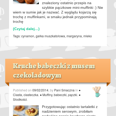
znaleziony ostatnio przepis na
szybkie pączkowe mini-muffinki :) Nie
wiem w sumie jak je nazwać. Z wyglądu kojarzą się
trochę z muffinkami, w smaku jednak przypominają
trochę
(Czytaj dalej…)
Tags:
cynamon
,
gałka muszkatołowa
,
margaryna
,
mleko
Kruche babeczki z musem
czekoladowym
Published on
09/02/2014
, by
Pani Smaczna
in
●
Ciasta, ciasteczka
,
● Muffiny, babeczki, pączki
,
●
Słodkości
.
Przygotowując ostatnio tartaletki z
nadzieniem serowym, zrobiłam
podwójną porcję kruchego ciasta.