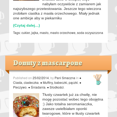
nabyłam oczywiście z zamiarem jak
najszybszego przetestowania. Jeszcze tego wieczora
zrobiłam ciastka z masła orzechowego. Miały jednak
one ambicje aby w piekarniku
(Czytaj dalej…)
Tags:
cukier
,
jajka
,
masło
,
masło orzechowe
,
soda oczyszczona
Donuty z mascarpone
Published on
25/02/2014
, by
Pani Smaczna
in
●
Ciasta, ciasteczka
,
● Muffiny, babeczki, pączki
,
●
Pieczywo
,
● Śniadania
,
● Słodkości
.
Tłusty czwartek już za chwilę, nie
mogę pozostać wobec tego obojętna
:) Jako totalna seromaniaczka,
zawsze uwielbiałam oponki
twarogowe, które w tłusty czwartek