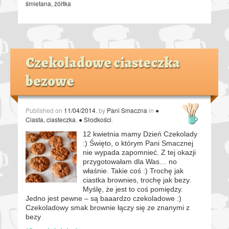
śmietana
,
żółtka
Czekoladowe ciasteczka
bezowe
Published on
11/04/2014
, by
Pani Smaczna
in
●
Ciasta, ciasteczka
,
● Słodkości
.
12 kwietnia mamy Dzień Czekolady
:) Święto, o którym Pani Smacznej
nie wypada zapomnieć. Z tej okazji
przygotowałam dla Was… no
właśnie. Takie coś :) Trochę jak
ciastka brownies, trochę jak bezy.
Myślę, że jest to coś pomiędzy.
Jedno jest pewne – są baaardzo czekoladowe :)
Czekoladowy smak brownie łączy się ze znanymi z
bezy