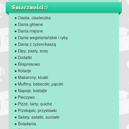
Smaczności :)
● Ciasta, ciasteczka
● Dania główne
● Dania mięsne
● Dania wegetariańskie i ryby
● Dania z ryżem/kaszą
● Dipy, pasty, sosy
● Dodatki
● Ekspresowo
● Kolacje
● Makarony, kluski
● Muffiny, babeczki, pączki
● Napoje, koktajle
● Pieczywo
● Pizze, tarty, quiche
● Przekąski, przystawki
● Sałaty, sałatki, surówki
● Śniadania