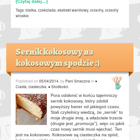
(Czytaj dalej…)
Tags:
białka
,
czekolada
,
ekstrakt waniliowy
,
orzechy
,
orzechy
włoskie
Sernik kokosowy na
kokosowym spodzie :)
Published on
05/04/2014
, by
Pani Smaczna
in
●
Ciasta, ciasteczka
,
● Słodkości
.
Pora odsłonić w końcu tajemniczy
sernik kokosowy, który zdobił
powyższy baner od jakiegoś czasu.
Stali czytelnicy wiedzą, że „sernik” to
moje drugie imię, a właściwie trzecie
(drugie jest „promocja”), więc co jakiś
czas nowy sernik musi wjechać. Ten
jest na kokosowo. Kokosowe są ciasteczka na spód,