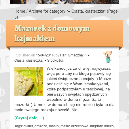
Home
/
Archive for category "● Ciasta, ciasteczka"
(Page
5)
Mazurek z domowym
kajmakiem
Published on
15/04/2014
, by
Pani Smaczna
in
●
Ciasta, ciasteczka
,
● Słodkości
.
Wielkanoc już za chwilę, najwyższa
więc pora aby na blogu pojawiły się
jakieś świąteczne specjały :) Muszę
podzielić się z Wami smakołykami,
które podpatrzyłam u teściowej, na
pierwszych świętach spędzanych
wspólnie w domu męża. Są to
mazurki :) U mnie w domu ich się nie robiło i była to dla
mnie swojego rodzaju nowość. Nie
(Czytaj dalej…)
Tags:
cukier
,
drożdże
,
masło
,
masło orzechowe
,
migdały
,
mleko
,