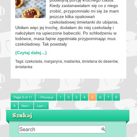
Kiedy zastanawiałam się co z niego
zrobić, przypomniało mi się że mam
jeszcze kilka opakowań
czekoladowej śmietanki do ubijania.
Ubiłam więc jej trochę, dodałam do niej czekoladę i
nałożyłam na upieczone babeczki. Po schłodzeniu w
lodówce, masa fajnie zgęstniała przypominając mus
czekoladowy. Tak powstały
(Czytaj dalej…)
Tags:
czekolada
,
margaryna
,
maślanka
,
śmietana do deserów
,
śmietanka
Page 5 of 11
‹ Previous
1
2
3
4
5
6
7
8
9
Next ›
Last »
Szukaj