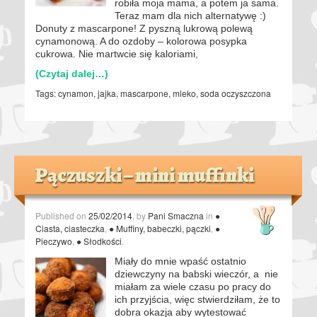
robiła moja mama, a potem ja sama.
Teraz mam dla nich alternatywę :)
Donuty z mascarpone! Z pyszną lukrową polewą
cynamonową. A do ozdoby – kolorowa posypka
cukrowa. Nie martwcie się kaloriami,
(Czytaj dalej…)
Tags:
cynamon
,
jajka
,
mascarpone
,
mleko
,
soda oczyszczona
Pączuszki – mini muffinki
Published on
25/02/2014
, by
Pani Smaczna
in
●
Ciasta, ciasteczka
,
● Muffiny, babeczki, pączki
,
●
Pieczywo
,
● Słodkości
.
Miały do mnie wpaść ostatnio
dziewczyny na babski wieczór, a nie
miałam za wiele czasu po pracy do
ich przyjścia, więc stwierdziłam, że to
dobra okazja aby wytestować