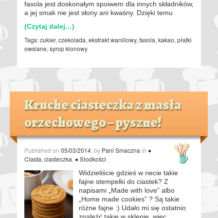
fasola jest doskonałym spoiwem dla innych składników,
a jej smak nie jest słony ani kwaśny. Dzięki temu
(Czytaj dalej…)
Tags:
cukier
,
czekolada
,
ekstrakt waniliowy
,
fasola
,
kakao
,
płatki
owsiane
,
syrop klonowy
Kruche ciasteczka z masła
orzechowego – pyszne!
Published on
05/03/2014
, by
Pani Smaczna
in
●
Ciasta, ciasteczka
,
● Słodkości
.
Widzieliście gdzieś w necie takie
fajne stempelki do ciastek? Z
napisami „Made with love” albo
„Home made cookies” ? Są takie
różne fajne :) Udało mi się ostatnio
znaleźć takie w sklepie, więc