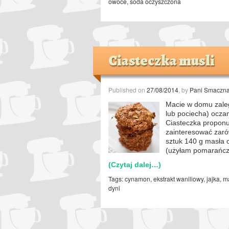
owoce
,
soda oczyszczona
Ciasteczka musli
Published on
27/08/2014
, by
Pani Smaczn
Macie w domu zaleg
lub pociecha) oczam
Ciasteczka proponu
zainteresować zarów
sztuk 140 g masła
(użyłam pomarańc
(Czytaj dalej…)
Tags:
cynamon
,
ekstrakt waniliowy
,
jajka
,
mą
dyni