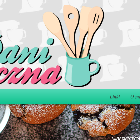
Linki
O m