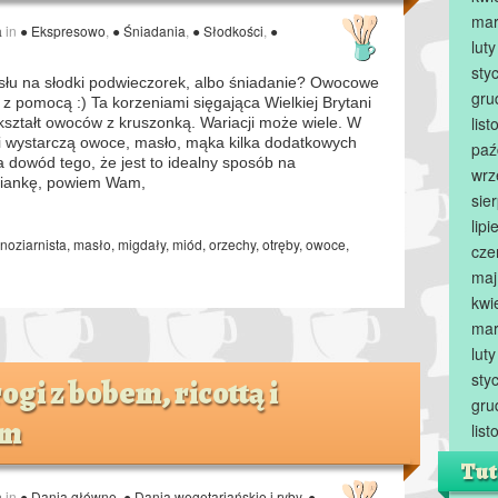
mar
a
in
● Ekspresowo
,
● Śniadania
,
● Słodkości
,
●
lut
sty
łu na słodki podwieczorek, albo śniadanie? Owocowe
gru
z pomocą :) Ta korzeniami sięgająca Wielkiej Brytani
lis
kształt owoców z kruszonką. Wariacji może wiele. W
sji wystarczą owoce, masło, mąka kilka dodatkowych
paź
Na dowód tego, że jest to idealny sposób na
wrz
ciankę, powiem Wam,
sie
lip
noziarnista
,
masło
,
migdały
,
miód
,
orzechy
,
otręby
,
owoce
,
cze
maj
kwi
mar
lut
sty
ogi z bobem, ricottą i
gru
em
lis
Tut
a
in
● Dania główne
,
● Dania wegetariańskie i ryby
,
●