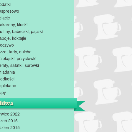
odatki
kspresowo
olacje
akarony, kluski
uffiny, babeczki, pączki
apoje, koktajle
ieczywo
zze, tarty, quiche
rzekąski, przystawki
ałaty, sałatki, surówki
niadania
łodkości
apiekane
upy
hiwa
rwiec 2022
czeń 2016
dzień 2015