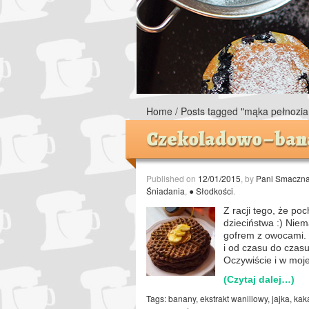
Home
/
Posts tagged "mąka pełnoziar
Czekoladowo – ban
Published on
12/01/2015
, by
Pani Smaczn
Śniadania
,
● Słodkości
.
Z racji tego, że p
dzieciństwa :) Nie
gofrem z owocami. 
i od czasu do czas
Oczywiście i w moj
(Czytaj dalej…)
Tags:
banany
,
ekstrakt waniliowy
,
jajka
,
kak