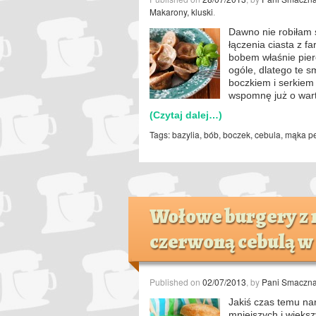
Makarony, kluski
.
Dawno nie robiłam
łączenia ciasta z f
bobem właśnie pier
ogóle, dlatego te 
boczkiem i serkiem 
wspomnę już o wart
(Czytaj dalej…)
Tags:
bazylia
,
bób
,
boczek
,
cebula
,
mąka pe
Wołowe burgery z 
czerwoną cebulą w 
Published on
02/07/2013
, by
Pani Smaczn
Jakiś czas temu nar
mniejszych i więks