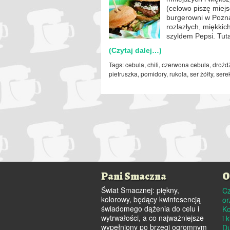
(celowo piszę miejs
burgerowni w Pozna
rozlazłych, miękkic
szyldem Pepsi. Tut
(Czytaj dalej…)
Tags:
cebula
,
chili
,
czerwona cebula
,
drożd
pietruszka
,
pomidory
,
rukola
,
ser żółty
,
sere
Pani Smaczna
O
Świat Smacznej: piękny,
Cz
kolorowy, będący kwintesencją
o
świadomego dążenia do celu i
Ko
wytrwałości, a co najważniejsze
i 
wypełniony po brzegi ogromnym
Du