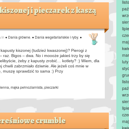
lis
 kiszonej i pieczarek z kaszą
paź
wrz
sie
lip
cze
a
in
● Dania główne
,
● Dania wegetariańskie i ryby
,
●
maj
kwi
kapusty kiszonej (tudzież kwaszonej)? Pierogi z
mar
– raz. Bigos – dwa. No i moooże jakieś trzy by się
elibyście, żeby z kapusty zrobić… kotlety? :) Wiem, dla
lut
j chwili zabrzmiało dziwnie. Ale jeżeli coś mnie w
sty
je, muszę sprawdzić to sama :) Przy
gru
lis
mienna
,
mąka pełnoziarnista
,
pieczarki
paź
wrz
sie
lip
cze
ereśniowe crumble
maj
kwi