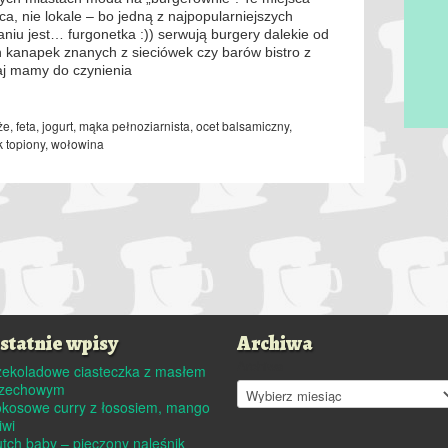
ca, nie lokale – bo jedną z najpopularniejszych
niu jest… furgonetka :)) serwują burgery dalekie od
h kanapek znanych z sieciówek czy barów bistro z
aj mamy do czynienia
że
,
feta
,
jogurt
,
mąka pełnoziarnista
,
ocet balsamiczny
,
k topiony
,
wołowina
statnie wpisy
Archiwa
Archiwa
ekoladowe ciasteczka z masłem
rzechowym
kosowe curry z łososiem, mango
kiwi
tch baby – pieczony naleśnik