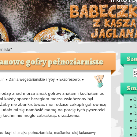
nista"
Szu
anowe gofry pełnoziarniste
a
in
● Dania wegetariańskie i ryby
,
● Ekspresowo
,
●
Sma
ochodzę znad morza smak gofrów znałam i kochałam od
● C
mal każdy spacer brzegiem morza zwieńczony był
Żeby nie zbankrutować moi rodzice zakupili gofrownicę
● D
u udało mi się namówić mamę na porcję tych pyszności.
● D
ej kuchni nie mogło zabraknąć urządzenia
● D
● D
ao
,
ksylitol
,
mąka pełnoziarnista
,
maślanka
,
olej kokosowy
,
● D