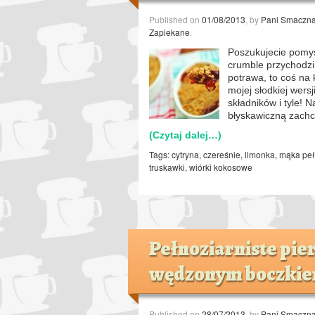
Published on
01/08/2013
, by
Pani Smaczn
Zapiekane
.
Poszukujecie pomys
crumble przychodzi 
potrawa, to coś na 
mojej słodkiej wer
składników i tyle! 
błyskawiczną zach
(Czytaj dalej…)
Tags:
cytryna
,
czereśnie
,
limonka
,
mąka peł
truskawki
,
wiórki kokosowe
Pełnoziarniste pier
wędzonym boczki
Published on
28/07/2013
, by
Pani Smaczn