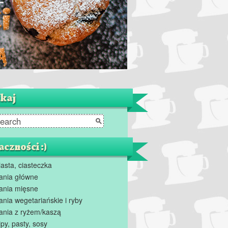
kaj
czności :)
iasta, ciasteczka
ania główne
ania mięsne
ania wegetariańskie i ryby
ania z ryżem/kaszą
ipy, pasty, sosy