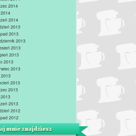
zec 2014
y 2014
czeń 2014
dzień 2013
topad 2013
dziernik 2013
esień 2013
rpień 2013
iec 2013
rwiec 2013
 2013
ecień 2013
zec 2013
y 2013
czeń 2013
dzień 2012
topad 2012
aj mnie znajdziesz