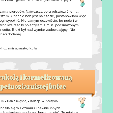
 sama pierogów. Najwyższa pora odświeżyć temat
arszem. Obecnie bób jest na czasie, postanowiłam więc
ogi wypełnić. Nie samym oczywiście, bo nuda i w
smrodliwe fasolki połączyłam z m.in. podsmażonym
ricotta. Efekt był nad wymiar zadowalający! Nie
ości dodanej
łnoziarnista
,
masło
,
ricotta
rukolą i karmelizowaną
pełnoziarnistej bułce
a
in
● Dania mięsne
,
● Kolacje
,
● Pieczywo
.
odziła się w Poznaniu i pewnie innych
zych miastach moda na „burgerownie”. Te miejsca