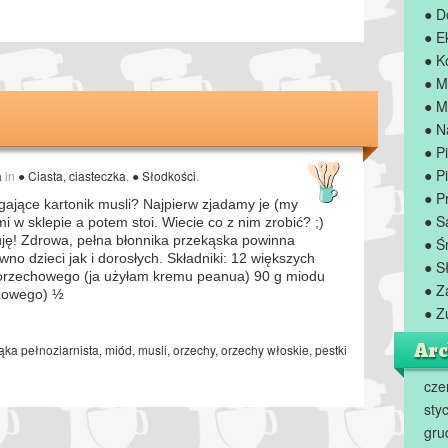
● D
● E
● K
● M
● M
● N
● P
● Pi
a
in
● Ciasta, ciasteczka
,
● Słodkości
.
● P
ające kartonik musli? Najpierw zjadamy je (my
● S
i w sklepie a potem stoi. Wiecie co z nim zrobić? ;)
ję! Zdrowa, pełna błonnika przekąska powinna
● Ś
no dzieci jak i dorosłych. Składniki: 12 większych
● S
 orzechowego (ja użyłam kremu peanua) 90 g miodu
● Z
zowego) ½
● Z
Arc
ka pełnoziarnista
,
miód
,
musli
,
orzechy
,
orzechy włoskie
,
pestki
cze
sty
gru