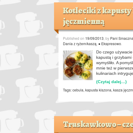
Kotleciki z kapusty
jęczmienną
Published on
19/09/2013
, by
Pani Smaczn
Dania z ryżem/kaszą
,
● Ekspresowo
.
Do czego używacie 
kapustą i grzybami 
wymyśliło. A pomyśl
mnie też w pierwsze
kulinariach intrygu
(Czytaj dalej…)
Tags:
cebula
,
kapusta kiszona
,
kasza jęcz
Truskawkowo – cz