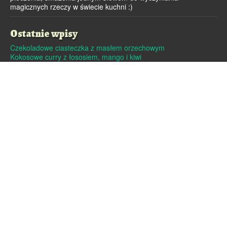
magicznych rzeczy w świecie kuchni :)
Ostatnie wpisy
Czekoladowe ciasteczka z masłem orzechowym
Kokosowe curry z łososiem, mango i kiwi
Dutch baby – pieczony naleśnik
Pralinki z masła orzechowego i białej czekolady
Czekoladowe pierniczki
Archiwa
Archiwa
Strony
Linki
O mnie
Kontakt
Polityka cookies