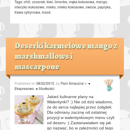
Tags:
chili
,
czosnek
,
kiwi
,
limonka
,
mąka kokosowa
,
mango
,
mleczko kokosowe
,
mleko
,
mleko kokosowe
,
owoce
,
papryka
,
trawa cytrynowa
,
łosoś
Deserki karmelowe mango z
marshmallows i
mascarpone
Published on
08/02/2015
, by
Pani Smaczna
in
●
Ekspresowo
,
● Słodkości
.
Jakieś kulinarne plany na
Walentynki? :) Nie od dziś wiadomo,
że do serca najlepiej przez żołądek.
Dla odmiany zacznę od ostatniej
pozycji w walentynkowym menu czyli
od deseru :) Zastanawiałam się jak
go nazwać, bo w zależności od tego