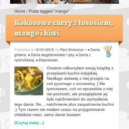
Home
/
Posts tagged "mango"
Kokosowe curry z łososiem,
mango i kiwi
Published on
31/01/2016
, by
Pani Smaczna
in
● Dania
główne
,
● Dania wegetariańskie i ryby
,
● Dania z
ryżem/kaszą
,
● Ekspresowo
.
Ostatnio odkurzyłam swoją książkę z
przepisami kuchni indyjskiej.
Niedługo wstawię z niej przepis na
coś pysznego z soczewicą :) Ale
tymczasem, coś co wprawdzie z niej
nie pochodzi, ale przeglądanie jej
było natchnieniem do wymyślenia
tego dania. No… natchnienie plus zaopatrzenia kuchni
;) Tym razem nie miałam czasu na przygotowanie
chlebków naan, samo danie bowiem
(Czytaj dalej…)