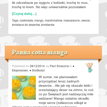
ile odczekacie po wyjęciu z lodówki, trochę to mus,
trochę to krem. No więc uniwersalnie pozostałam
(Czytaj dalej…)
Tags:
czekolada
,
mango
,
marshmallow
,
mascarpone
,
owoce
,
śmietana do deserów
,
śmietanka
Panna cotta mango
Published on
28/12/2014
, by
Pani Smaczna
in
●
Ekspresowo
,
● Słodkości
.
W sumie, nie planowałam
przyrządzać teraz żadnych
deserów…Ale jak się okazało lekki i
orzeźwiający deser na zimno, to coś
co po Świętach jest nadzwyczaj mile
widziane! Mango ostatnio skradło
moje serce (zwłaszcza odkąd w
sklepie jest w promocji) i niemal codziennie