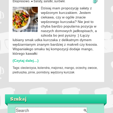
Ekspresowo
,
● Sałaty, sałatki, surówki
.
Dzisiaj mam propozycję sałaty z
wędzonym kurczakiem. Jestem
ciekawa, czy w ogóle znacie
wędzonego kurczaka? Nie jest to
chyba bardzo popularna pozycja w
naszych domowych jadłospisach, a
szkoda bo jest pyszny :) Łączy
lubiany smak udka kurczaka z delikatnym dymem
wędzarnianym znanym bardziej z makreli czy łososia.
Wspaniałego smaku tej kompozycji dodaje mango,
którego kawałki
(Czytaj dalej…)
Tags:
ciecierzyca
,
kolendra
,
majonez
,
mango
,
orzechy
,
owoce
,
pietruszka
,
pinie
,
pomidory
,
wędzony kurczak
Szukaj