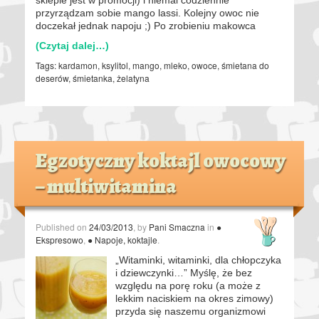
przyrządzam sobie mango lassi. Kolejny owoc nie
doczekał jednak napoju ;) Po zrobieniu makowca
(Czytaj dalej…)
Tags:
kardamon
,
ksylitol
,
mango
,
mleko
,
owoce
,
śmietana do
deserów
,
śmietanka
,
żelatyna
Egzotyczny koktajl owocowy
– multiwitamina
Published on
24/03/2013
, by
Pani Smaczna
in
●
Ekspresowo
,
● Napoje, koktajle
.
„Witaminki, witaminki, dla chłopczyka
i dziewczynki…” Myślę, że bez
względu na porę roku (a może z
lekkim naciskiem na okres zimowy)
przyda się naszemu organizmowi