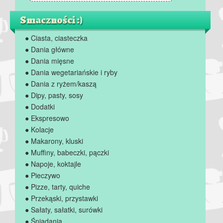
Smaczności :)
● Ciasta, ciasteczka
● Dania główne
● Dania mięsne
● Dania wegetariańskie i ryby
● Dania z ryżem/kaszą
● Dipy, pasty, sosy
● Dodatki
● Ekspresowo
● Kolacje
● Makarony, kluski
● Muffiny, babeczki, pączki
● Napoje, koktajle
● Pieczywo
● Pizze, tarty, quiche
● Przekąski, przystawki
● Sałaty, sałatki, surówki
● Śniadania