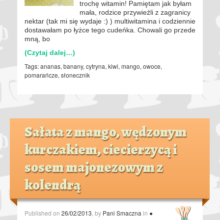
trochę witamin! Pamiętam jak byłam
mała, rodzice przywieźli z zagranicy
nektar (tak mi się wydaje :) ) multiwitamina i codziennie
dostawałam po łyżce tego cudeńka. Chowali go przede
mną, bo
(Czytaj dalej…)
Tags:
ananas
,
banany
,
cytryna
,
kiwi
,
mango
,
owoce
,
pomarańcze
,
słonecznik
Sałata z mango, wędzonym
kurczakiem, ciecierzycą i
sosem majonezowym z
kolendrą
Published on
26/02/2013
, by
Pani Smaczna
in
●