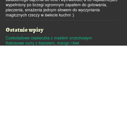
wypełniony po brzegi ogromnym zapałem do gotowania,
pieczenia, smażenia jednym słowem do wyczyniania
magicznych rzeczy w świecie kuchni :)
Ostatnie wpisy
Czekoladowe ciasteczka z masłem orzechowym
Kokosowe curry z łososiem, mango i kiwi
Dutch baby – pieczony naleśnik
Pralinki z masła orzechowego i białej czekolady
Czekoladowe pierniczki
Archiwa
Archiwa
Strony
Linki
O mnie
Kontakt