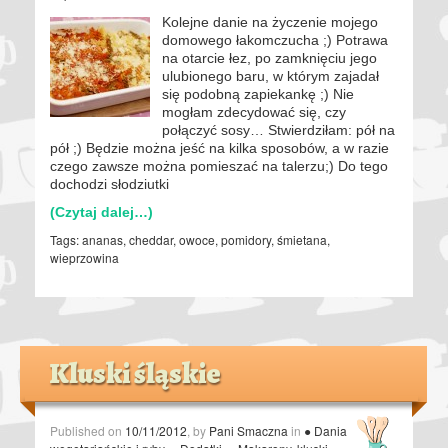
Kolejne danie na życzenie mojego
domowego łakomczucha ;) Potrawa
na otarcie łez, po zamknięciu jego
ulubionego baru, w którym zajadał
się podobną zapiekankę ;) Nie
mogłam zdecydować się, czy
połączyć sosy… Stwierdziłam: pół na
pół ;) Będzie można jeść na kilka sposobów, a w razie
czego zawsze można pomieszać na talerzu;) Do tego
dochodzi słodziutki
(Czytaj dalej…)
Tags:
ananas
,
cheddar
,
owoce
,
pomidory
,
śmietana
,
wieprzowina
Kluski śląskie
Published on
10/11/2012
, by
Pani Smaczna
in
● Dania