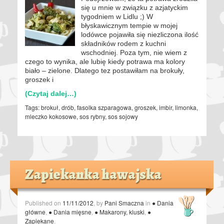
się u mnie w związku z azjatyckim
tygodniem w Lidlu ;) W
błyskawicznym tempie w mojej
lodówce pojawiła się niezliczona ilość
składników rodem z kuchni
wschodniej. Poza tym, nie wiem z
czego to wynika, ale lubię kiedy potrawa ma kolory
biało – zielone. Dlatego tez postawiłam na brokuły,
groszek i
(Czytaj dalej…)
Tags:
brokuł
,
drób
,
fasolka szparagowa
,
groszek
,
imbir
,
limonka
,
mleczko kokosowe
,
sos rybny
,
sos sojowy
Zapiekanka hawajska
Published on
11/11/2012
, by
Pani Smaczna
in
● Dania
główne
,
● Dania mięsne
,
● Makarony, kluski
,
●
Zapiekane
.