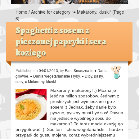
Home
/
Archive for category "● Makarony, kluski"
(Page
6)
Spaghetti z sosem z
pieczonej papryki i sera
koziego
Published on
04/01/2013
, by
Pani Smaczna
in
● Dania
główne
,
● Dania wegetariańskie i ryby
,
● Dipy, pasty,
sosy
,
● Makarony, kluski
.
Makarony, makarony! :) Można je
jeść na milion sposobów. Jednym z
prostszych jest wymieszanie go z
sosem :) Jednak, żeby danie było
pyszne, pyszny musi być sos! Dawno
nie jedliście wybitnego sosu do
makaronu? To teraz macie okazję go
przygotować :) Sos ten – choć wegetariański – bardzo
przypadł do gustu mojemu coraz wybredniejszemu