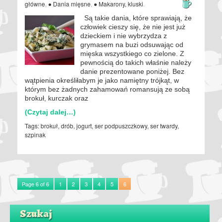
główne
,
● Dania mięsne
,
● Makarony, kluski
.
Są takie dania, które sprawiają, że
człowiek cieszy się, że nie jest już
dzieckiem i nie wybrzydza z
grymasem na buzi odsuwając od
mięska wszystkiego co zielone. Z
pewnością do takich właśnie należy
danie prezentowane poniżej. Bez
wątpienia określiłabym je jako namiętny trójkąt, w
którym bez żadnych zahamowań romansują ze sobą
brokuł, kurczak oraz
(Czytaj dalej…)
Tags:
brokuł
,
drób
,
jogurt
,
ser podpuszczkowy
,
ser twardy
,
szpinak
Page 6 of 6
1
2
3
4
5
6
Szukaj