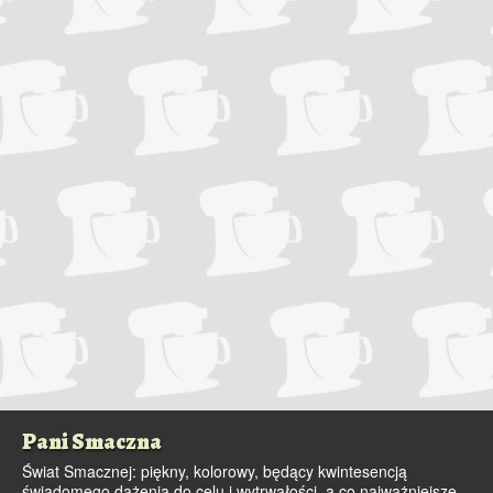
Pani Smaczna
Świat Smacznej: piękny, kolorowy, będący kwintesencją
świadomego dążenia do celu i wytrwałości, a co najważniejsze