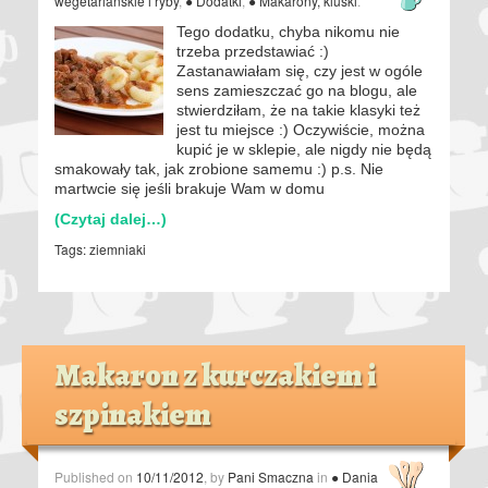
wegetariańskie i ryby
,
● Dodatki
,
● Makarony, kluski
.
Tego dodatku, chyba nikomu nie
trzeba przedstawiać :)
Zastanawiałam się, czy jest w ogóle
sens zamieszczać go na blogu, ale
stwierdziłam, że na takie klasyki też
jest tu miejsce :) Oczywiście, można
kupić je w sklepie, ale nigdy nie będą
smakowały tak, jak zrobione samemu :) p.s. Nie
martwcie się jeśli brakuje Wam w domu
(Czytaj dalej…)
Tags:
ziemniaki
Makaron z kurczakiem i
szpinakiem
Published on
10/11/2012
, by
Pani Smaczna
in
● Dania