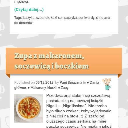
mężowi.
(Czytaj dalej…)
Tags:
bazylia
,
czosnek
,
kozi ser
,
papryka
,
ser twardy
,
śmietana
do deserów
Zupa z makaronem,
soczewicą i boczkiem
Published on
06/12/2012
, by
Pani Smaczna
in
● Dania
główne
,
● Makarony, kluski
,
● Zupy
.
Przedwczoraj stałam się szczęśliwą
posiadaczką najnowszej książki
Nigelli – „Nigellissima”. Nie trzeba
było długo czekać, żeby wylądowało
z niej coś na stole. :) Z szafki od
dłuższego czasu zerkała na mnie
puszka soczewicy. Nie miałam jakoś