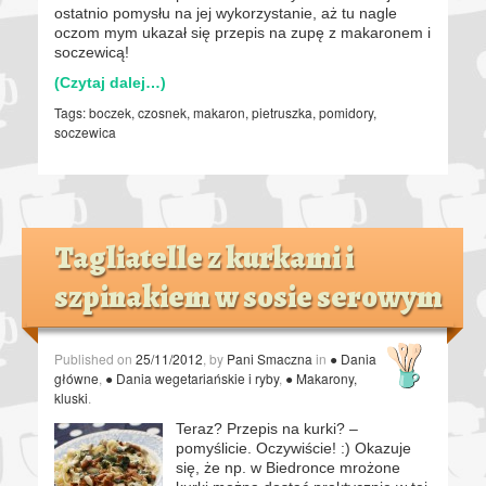
ostatnio pomysłu na jej wykorzystanie, aż tu nagle
oczom mym ukazał się przepis na zupę z makaronem i
soczewicą!
(Czytaj dalej…)
Tags:
boczek
,
czosnek
,
makaron
,
pietruszka
,
pomidory
,
soczewica
Tagliatelle z kurkami i
szpinakiem w sosie serowym
Published on
25/11/2012
, by
Pani Smaczna
in
● Dania
główne
,
● Dania wegetariańskie i ryby
,
● Makarony,
kluski
.
Teraz? Przepis na kurki? –
pomyślicie. Oczywiście! :) Okazuje
się, że np. w Biedronce mrożone