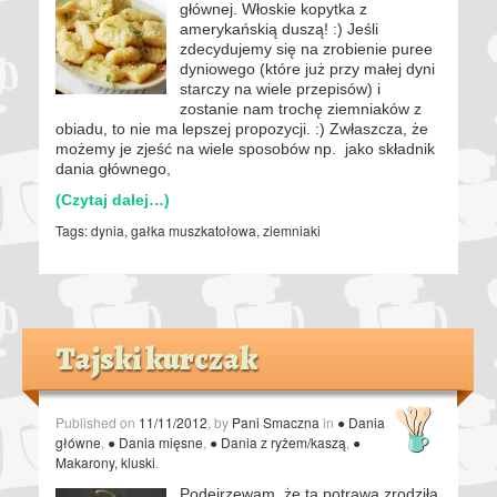
głównej. Włoskie kopytka z
amerykańskią duszą! :) Jeśli
zdecydujemy się na zrobienie puree
dyniowego (które już przy małej dyni
starczy na wiele przepisów) i
zostanie nam trochę ziemniaków z
obiadu, to nie ma lepszej propozycji. :) Zwłaszcza, że
możemy je zjeść na wiele sposobów np. jako składnik
dania głównego,
(Czytaj dalej…)
Tags:
dynia
,
gałka muszkatołowa
,
ziemniaki
Tajski kurczak
Published on
11/11/2012
, by
Pani Smaczna
in
● Dania
główne
,
● Dania mięsne
,
● Dania z ryżem/kaszą
,
●
Makarony, kluski
.
Podejrzewam, że ta potrawa zrodziła